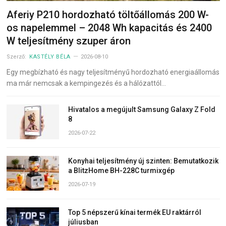
Aferiy P210 hordozható töltőállomás 200 W-
os napelemmel – 2048 Wh kapacitás és 2400
W teljesítmény szuper áron
Szerző:
KASTÉLY BÉLA
2026-08-10
Egy megbízható és nagy teljesítményű hordozható energiaállomás
ma már nemcsak a kempingezés és a hálózattól…
Hivatalos a megújult Samsung Galaxy Z Fold
8
2026-07-22
Konyhai teljesítmény új szinten: Bemutatkozik
a BlitzHome BH-228C turmixgép
2026-07-19
Top 5 népszerű kínai termék EU raktárról
júliusban