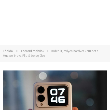
»
»
Főoldal
Android mobilok
Kiderült, milyen hardver kerülhet a
Huawei Nova Flip S belsejébe