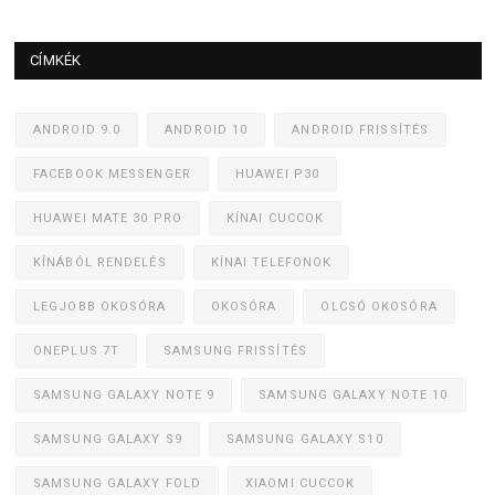
CÍMKÉK
ANDROID 9.0
ANDROID 10
ANDROID FRISSÍTÉS
FACEBOOK MESSENGER
HUAWEI P30
HUAWEI MATE 30 PRO
KÍNAI CUCCOK
KÍNÁBÓL RENDELÉS
KÍNAI TELEFONOK
LEGJOBB OKOSÓRA
OKOSÓRA
OLCSÓ OKOSÓRA
ONEPLUS 7T
SAMSUNG FRISSÍTÉS
SAMSUNG GALAXY NOTE 9
SAMSUNG GALAXY NOTE 10
SAMSUNG GALAXY S9
SAMSUNG GALAXY S10
SAMSUNG GALAXY FOLD
XIAOMI CUCCOK