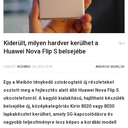
Kiderült, milyen hardver kerülhet a
0
Huawei Nova Flip S belsejébe
SZERZŐ:
RICHÁRD
ON
2025-10-05
ANDROID MOBILOK
Egy a Weibón ténykedő szivárogtató új részleteket
osztott meg a fejlesztés alatt álló Huawei Nova Flip S
okostelefonról. A kagyló kialakítású, hajlítható készülék
belsejébe új, középkategóriás Kirin 8020 vagy 8030
lapkakészlet kerülhet, amely 5G-kapcsolódásra és
nagyobb teljesítményre lesz képes a korábbi modell