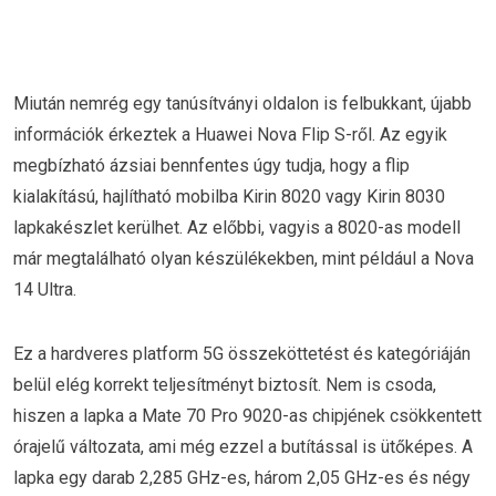
Miután nemrég egy tanúsítványi oldalon is felbukkant, újabb
információk érkeztek a Huawei Nova Flip S-ről. Az egyik
megbízható ázsiai bennfentes úgy tudja, hogy a flip
kialakítású, hajlítható mobilba Kirin 8020 vagy Kirin 8030
lapkakészlet kerülhet. Az előbbi, vagyis a 8020-as modell
már megtalálható olyan készülékekben, mint például a Nova
14 Ultra.
Ez a hardveres platform 5G összeköttetést és kategóriáján
belül elég korrekt teljesítményt biztosít. Nem is csoda,
hiszen a lapka a Mate 70 Pro 9020-as chipjének csökkentett
órajelű változata, ami még ezzel a butítással is ütőképes. A
lapka egy darab 2,285 GHz-es, három 2,05 GHz-es és négy