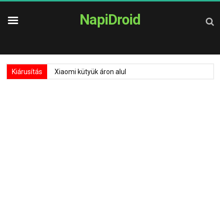
NapiDroid
Kiárusítás
Xiaomi kütyük áron alul