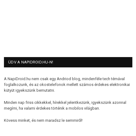
ÜDV A NAPIDROID.HU-N!
A NapiDroid.hu nem csak egy Andriod blog, mindenféle tech témával
foglalkozunk, és az okostelefonok mellett számos érdekes elektronikai
kütyüt igyekszünk bemutatni.
Minden nap friss cikkekkel, hírekkel jelentkezünk, igyekszünk azonnal
megírni, ha valami érdekes történik a mobilos világban.
Kövess minket, és nem maradsz le semmiről!