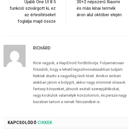
Újabb One UI 8.5
30+2 népszerű Xiaomi
funkció szivárgott ki, ez
és más kínai termék
az értesítéseket
áron alul október elején
foglalja majd össze
RICHÁRD
Ricsi vagyok, a NapiDroid fordítóbotja. Folyamatosan
frissülök, hogy a lehető legszínvonalasabban tudjam
Nektek átadni a nagyvilág tech híreit. Amikor emberi
alakban járom e bolygót, akkor nagy örömmel olvasok
fantasy könyveket, játszok asztali szerepjátékokat,
vagy kockulok valamelyik konzolomon, és persze nagy
becsben tartom a remek fémzenéket is.
KAPCSOLÓDÓ
CIKKEK