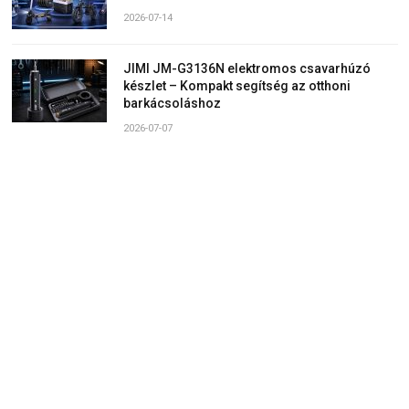
2026-07-14
JIMI JM-G3136N elektromos csavarhúzó
készlet – Kompakt segítség az otthoni
barkácsoláshoz
2026-07-07