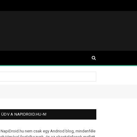
ÜDV A NAPIDROID.HU-N!
 NapiDroid.hu nem csak egy Andriod blog, mindenféle
ech témával foglalkozunk, és az okostelefonok mellett