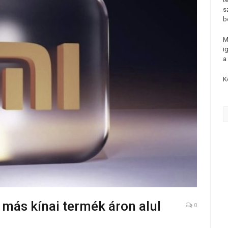
s
b
M
i
a
K
más kínai termék áron alul
0