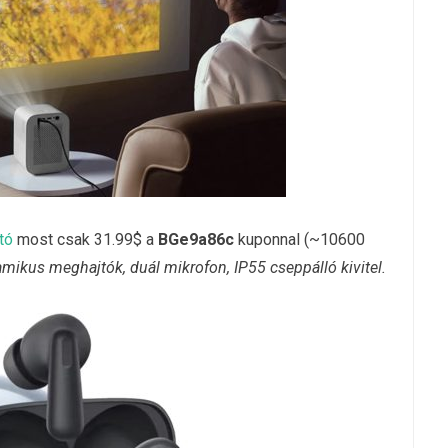
tó
most csak 31.99$ a
BGe9a86c
kuponnal (~10600
ikus meghajtók, duál mikrofon, IP55 cseppálló kivitel.