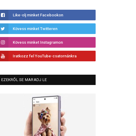
Like-olj minket Facebookon
Kövess minket Twitteren
Kövess minket Instagramon
Iratkozz fel YouTube-csatornánkra
EZEKRŐL SE MARADJ LE