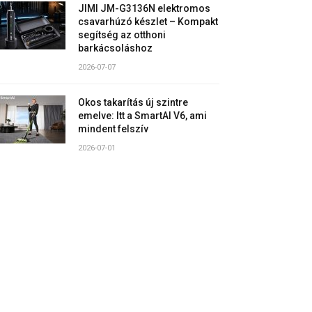
JIMI JM-G3136N elektromos
csavarhúzó készlet – Kompakt
segítség az otthoni
barkácsoláshoz
2026-07-07
Okos takarítás új szintre
emelve: Itt a SmartAI V6, ami
mindent felszív
2026-07-01