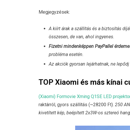
Megjegyzések:
A kiírt árak a szállítás és a biztosítás d
összesen, de van, ahol ingyenes.
Fizetni mindenképpen PayPallel érdeme
probléma esetén.
Az akciók gyorsan lejárhatnak, ne lepőd
TOP Xiaomi és más kínai c
(Xiaomi) Formovie Xming Q1SE LED projekto
raktárról, gyors szállítás (~28200 Ft).
250 ANS
kivetített kép, beépített 2x3W-os sztereó hang