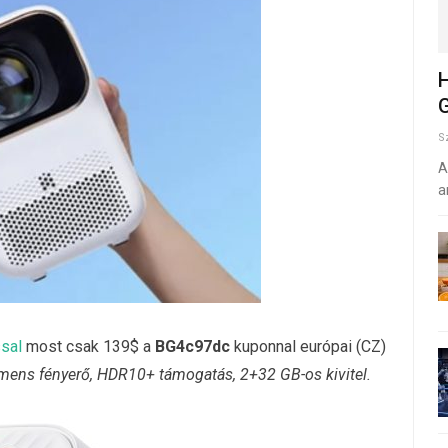
H
G
S
A
a
ssal
most csak 139$ a
BG4c97dc
kuponnal európai (CZ)
ens fényerő, HDR10+ támogatás, 2+32 GB-os kivitel.