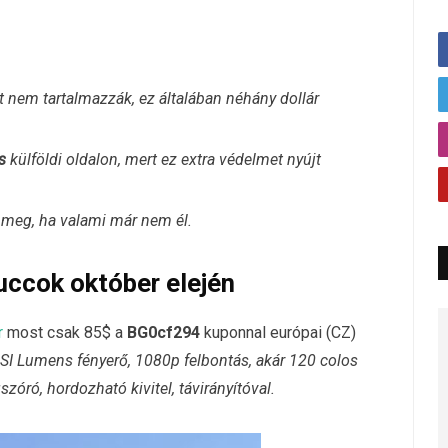
íját nem tartalmazzák, ez általában néhány dollár
s
külföldi oldalon, mert ez extra védelmet nyújt
j meg, ha valami már nem él.
uccok október elején
r
most csak 85$ a
BG0cf294
kuponnal európai (CZ)
I Lumens fényerő, 1080p felbontás, akár 120 colos
szóró, hordozható kivitel, távirányítóval.