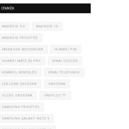
CÍMKÉK
ANDROID 9.0
ANDROID 10
ANDROID FRISSÍTÉS
FACEBOOK MESSENGER
HUAWEI P30
HUAWEI MATE 30 PRO
KÍNAI CUCCOK
KÍNÁBÓL RENDELÉS
KÍNAI TELEFONOK
LEGJOBB OKOSÓRA
OKOSÓRA
OLCSÓ OKOSÓRA
ONEPLUS 7T
SAMSUNG FRISSÍTÉS
SAMSUNG GALAXY NOTE 9