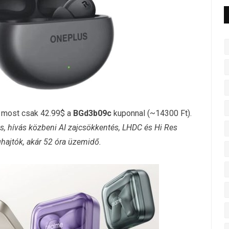
most csak 42.99$ a
BGd3b09c
kuponnal (~14300 Ft).
s, hívás közbeni AI zajcsökkentés, LHDC és Hi Res
ajtók, akár 52 óra üzemidő.