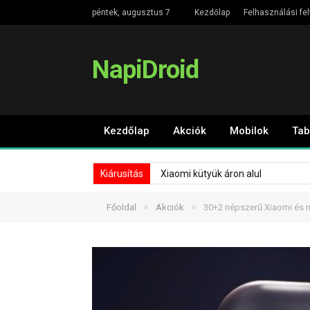
péntek, augusztus 7
Kezdőlap
Felhasználási fel
NapiDroid
Kezdőlap
Akciók
Mobilok
Tab
Kiárusítás
Xiaomi kütyük áron alul
»
»
Főoldal
Akciók
30+2 népszerű Xiaomi és má