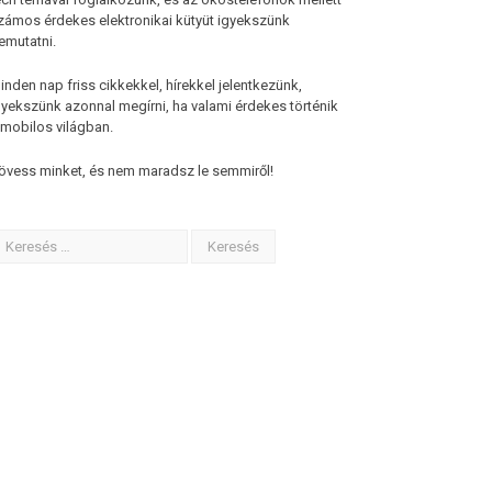
zámos érdekes elektronikai kütyüt igyekszünk
emutatni.
inden nap friss cikkekkel, hírekkel jelentkezünk,
gyekszünk azonnal megírni, ha valami érdekes történik
 mobilos világban.
övess minket, és nem maradsz le semmiről!