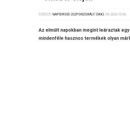
SZERZŐ:
NAPIDROID (SZPONZORÁLT CIKK)
ON
2025-10-06
Az elmúlt napokban megint leáraztak egy
mindenféle hasznos termékek olyan márkák