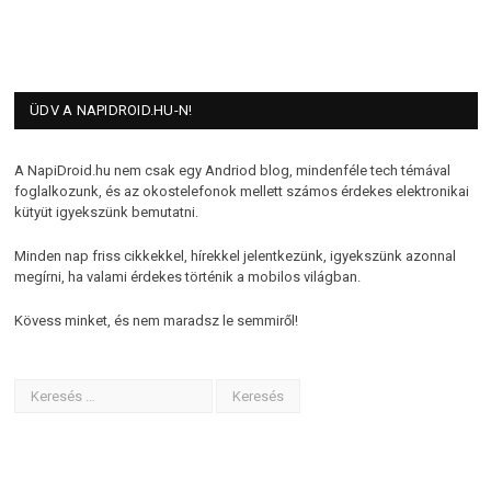
ÜDV A NAPIDROID.HU-N!
A NapiDroid.hu nem csak egy Andriod blog, mindenféle tech témával
foglalkozunk, és az okostelefonok mellett számos érdekes elektronikai
kütyüt igyekszünk bemutatni.
Minden nap friss cikkekkel, hírekkel jelentkezünk, igyekszünk azonnal
megírni, ha valami érdekes történik a mobilos világban.
Kövess minket, és nem maradsz le semmiről!