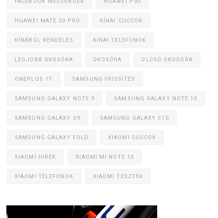
FACEBOOK MESSENGER
HUAWEI P30
HUAWEI MATE 30 PRO
KÍNAI CUCCOK
KÍNÁBÓL RENDELÉS
KÍNAI TELEFONOK
LEGJOBB OKOSÓRA
OKOSÓRA
OLCSÓ OKOSÓRA
ONEPLUS 7T
SAMSUNG FRISSÍTÉS
SAMSUNG GALAXY NOTE 9
SAMSUNG GALAXY NOTE 10
SAMSUNG GALAXY S9
SAMSUNG GALAXY S10
SAMSUNG GALAXY FOLD
XIAOMI CUCCOK
XIAOMI HÍREK
XIAOMI MI NOTE 10
XIAOMI TELEFONOK
XIAOMI TESZTEK