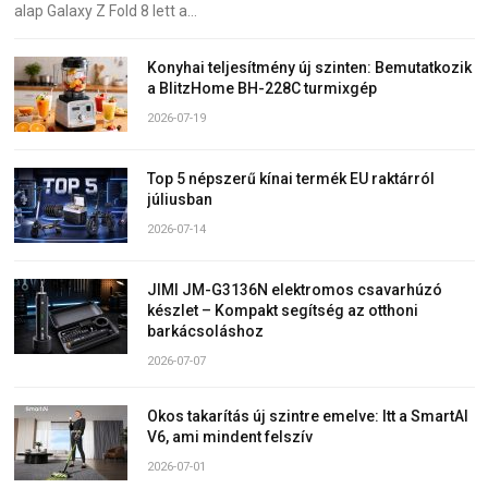
alap Galaxy Z Fold 8 lett a…
Konyhai teljesítmény új szinten: Bemutatkozik
a BlitzHome BH-228C turmixgép
2026-07-19
Top 5 népszerű kínai termék EU raktárról
júliusban
2026-07-14
JIMI JM-G3136N elektromos csavarhúzó
készlet – Kompakt segítség az otthoni
barkácsoláshoz
2026-07-07
Okos takarítás új szintre emelve: Itt a SmartAI
V6, ami mindent felszív
2026-07-01