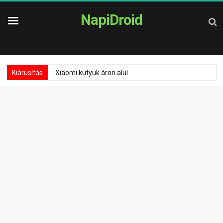
NapiDroid
Kiárusítás
Xiaomi kütyük áron alul