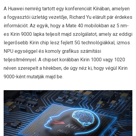
A Huawei nemrég tartott egy konferenciát Kínában, amelyen
a fogyasztói üzletág vezetője, Richard Yu elárult pár érdekes
információt. Az egyik, hogy a Mate 40 mobilokban az 5 nm-
es Kirin 9000 lapka teljesít majd szolgálatot, amely az eddigi
legerősebb Kirin chip lesz fejlett 5G technológiákkal, izmos
NPU egységgel és komoly grafikus számítási
teljesítménnyel. A chipset korábban Kirin 1000 vagy 1020
néven szerepelt a hírekben, de úgy néz ki, hogy végül Kirin
9000-ként mutatják majd be.