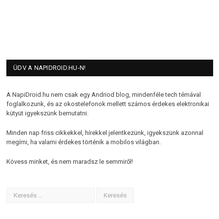
ÜDV A NAPIDROID.HU-N!
A NapiDroid.hu nem csak egy Andriod blog, mindenféle tech témával
foglalkozunk, és az okostelefonok mellett számos érdekes elektronikai
kütyüt igyekszünk bemutatni.
Minden nap friss cikkekkel, hírekkel jelentkezünk, igyekszünk azonnal
megírni, ha valami érdekes történik a mobilos világban.
Kövess minket, és nem maradsz le semmiről!