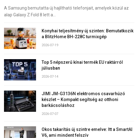
A Samsung bemutatta új hajlítható telefonjait, amelyek közül az
alap Galaxy Z Fold 8 lett a…
Konyhai teljesítmény új szinten: Bemutatkozik
a BlitzHome BH-228C turmixgép
2026-07-19
Top 5 népszerű kínai termék EU raktárról
júliusban
2026-07-14
JIMI JM-G3136N elektromos csavarhúzó
készlet – Kompakt segítség az otthoni
barkácsoláshoz
2026-07-07
Okos takarítás új szintre emelve: Itt a SmartAI
V6, ami mindent felszív