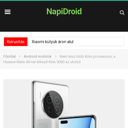
NapiDroid
Kiárusítás
Xiaomi kütyük áron alul
»
»
Főoldal
Android mobilok
Nem lesz több Kirin processzor, a
Huawei Mate 40-nel érkező Kirin 9000 az utolsó