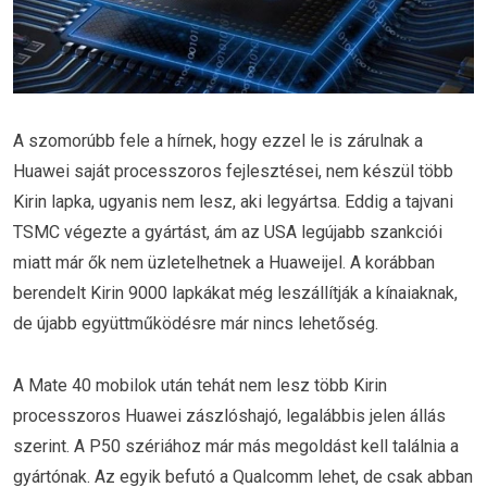
A szomorúbb fele a hírnek, hogy ezzel le is zárulnak a
Huawei saját processzoros fejlesztései, nem készül több
Kirin lapka, ugyanis nem lesz, aki legyártsa. Eddig a tajvani
TSMC végezte a gyártást, ám az USA legújabb szankciói
miatt már ők nem üzletelhetnek a Huaweijel. A korábban
berendelt Kirin 9000 lapkákat még leszállítják a kínaiaknak,
de újabb együttműködésre már nincs lehetőség.
A Mate 40 mobilok után tehát nem lesz több Kirin
processzoros Huawei zászlóshajó, legalábbis jelen állás
szerint. A P50 szériához már más megoldást kell találnia a
gyártónak. Az egyik befutó a Qualcomm lehet, de csak abban