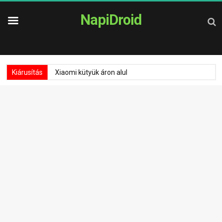
NapiDroid
Kiárusítás
Xiaomi kütyük áron alul