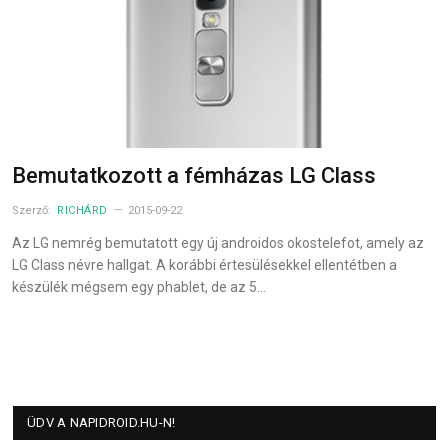
Bemutatkozott a fémházas LG Class
Szerző:
RICHÁRD
2015-09-22
Az LG nemrég bemutatott egy új androidos okostelefot, amely az
LG Class névre hallgat. A korábbi értesülésekkel ellentétben a
készülék mégsem egy phablet, de az 5…
ÜDV A NAPIDROID.HU-N!