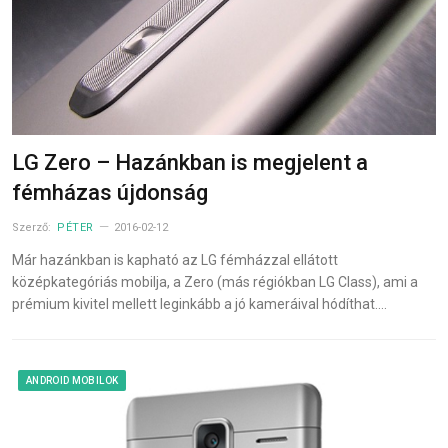
LG Zero – Hazánkban is megjelent a
fémházas újdonság
Szerző:
PÉTER
2016-02-12
Már hazánkban is kapható az LG fémházzal ellátott
középkategóriás mobilja, a Zero (más régiókban LG Class), ami a
prémium kivitel mellett leginkább a jó kameráival hódíthat.…
ANDROID MOBILOK