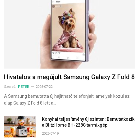
Hivatalos a megújult Samsung Galaxy Z Fold 8
Szerző:
PÉTER
2026-07-22
A Samsung bemutatta új hajlítható telefonjait, amelyek közül az
alap Galaxy Z Fold 8 lett a…
Konyhai teljesítmény új szinten: Bemutatkozik
a BlitzHome BH-228C turmixgép
2026-07-19