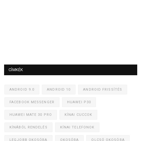
CÍMKÉK
ANDROID 9.0
ANDROID 10
ANDROID FRISSÍTÉS
FACEBOOK MESSENGER
HUAWEI P30
HUAWEI MATE 30 PRO
KÍNAI CUCCOK
KÍNÁBÓL RENDELÉS
KÍNAI TELEFONOK
LEGJOBB OKOSÓRA
OKOSÓRA
OLCSÓ OKOSÓRA