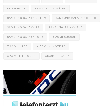
ONEPLUS 7T
SAMSUNG FRISSÍTÉS
SAMSUNG GALAXY NOTE 9
SAMSUNG GALAXY NOTE 10
SAMSUNG GALAXY S9
SAMSUNG GALAXY S10
SAMSUNG GALAXY FOLD
XIAOMI CUCCOK
XIAOMI HÍREK
XIAOMI MI NOTE 10
XIAOMI TELEFONOK
XIAOMI TESZTEK