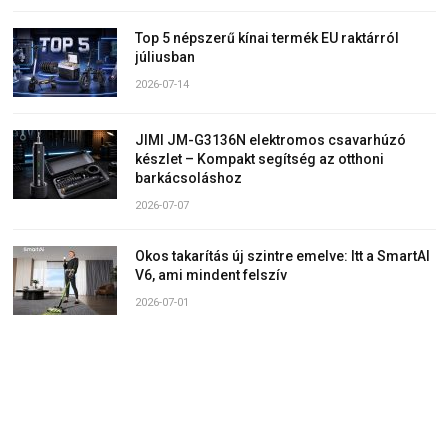
Top 5 népszerű kínai termék EU raktárról
júliusban
2026-07-14
JIMI JM-G3136N elektromos csavarhúzó
készlet – Kompakt segítség az otthoni
barkácsoláshoz
2026-07-07
Okos takarítás új szintre emelve: Itt a SmartAI
V6, ami mindent felszív
2026-07-01