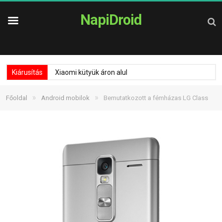
NapiDroid
Kiárusítás
Xiaomi kütyük áron alul
»
»
Főoldal
Android mobilok
Bemutatkozott a fémházas LG Class