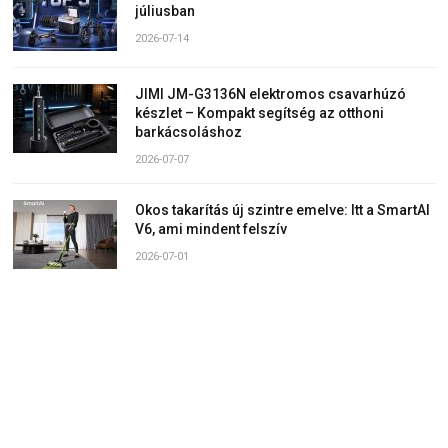
júliusban
2026-07-14
JIMI JM-G3136N elektromos csavarhúzó
készlet – Kompakt segítség az otthoni
barkácsoláshoz
2026-07-07
Okos takarítás új szintre emelve: Itt a SmartAI
V6, ami mindent felszív
2026-07-01