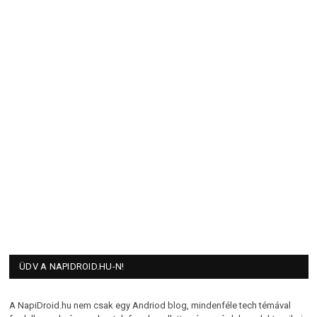
ÜDV A NAPIDROID.HU-N!
A NapiDroid.hu nem csak egy Andriod blog, mindenféle tech témával