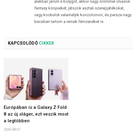
alakban járom e bolygót, akkor nagy örömmel olvasok
fantasy könyveket, játszok asztali szerepjátékokat,
vagy kockulok valamelyik konzolomon, és persze nagy
becsben tartom a remek fémzenéket is.
KAPCSOLÓDÓ
CIKKEK
Európában is a Galaxy Z Fold
8 az új sláger, ezt veszik most
a legtöbben
2026-08-07