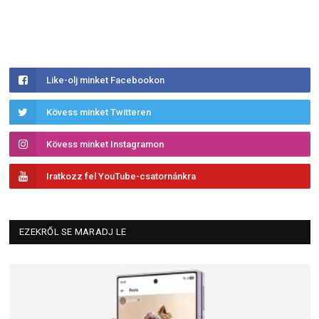
Like-olj minket Facebookon
Kövess minket Twitteren
Kövess minket Instagramon
Iratkozz fel YouTube-csatornánkra
EZEKRŐL SE MARADJ LE