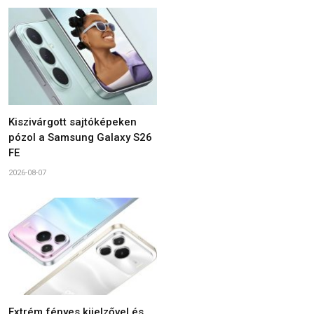
Kiszivárgott sajtóképeken
pózol a Samsung Galaxy S26
FE
2026-08-07
Extrém fényes kijelzővel és