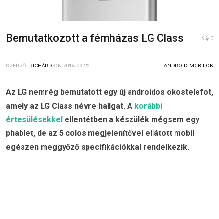
Bemutatkozott a fémházas LG Class
0
SZERZŐ:
RICHÁRD
ON
2015-09-22
ANDROID MOBILOK
Az LG nemrég bemutatott egy új androidos okostelefot,
amely az LG Class névre hallgat. A
korábbi
értesülésekkel
ellentétben a készülék mégsem egy
phablet, de az 5 colos megjelenítővel ellátott mobil
egészen meggyőző specifikációkkal rendelkezik.