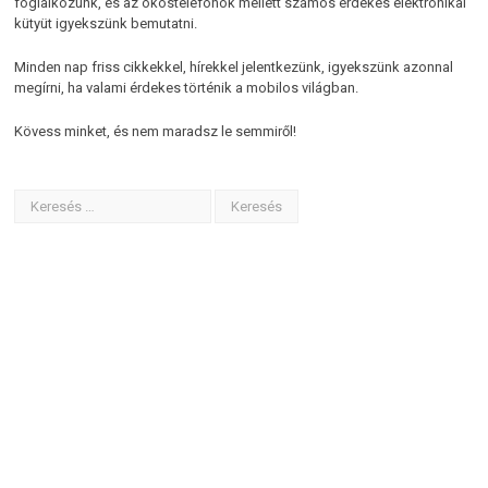
foglalkozunk, és az okostelefonok mellett számos érdekes elektronikai
kütyüt igyekszünk bemutatni.
Minden nap friss cikkekkel, hírekkel jelentkezünk, igyekszünk azonnal
megírni, ha valami érdekes történik a mobilos világban.
Kövess minket, és nem maradsz le semmiről!