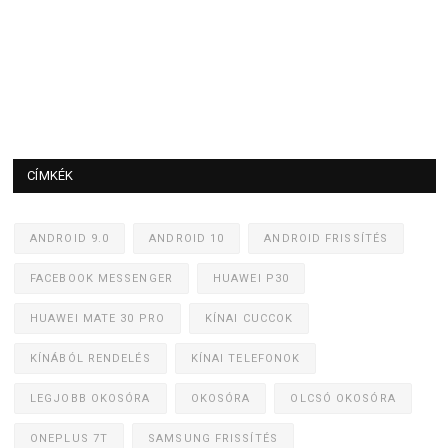
CÍMKÉK
ANDROID 9.0
ANDROID 10
ANDROID FRISSÍTÉS
FACEBOOK MESSENGER
HUAWEI P30
HUAWEI MATE 30 PRO
KÍNAI CUCCOK
KÍNÁBÓL RENDELÉS
KÍNAI TELEFONOK
LEGJOBB OKOSÓRA
OKOSÓRA
OLCSÓ OKOSÓRA
ONEPLUS 7T
SAMSUNG FRISSÍTÉS