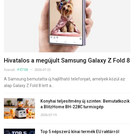
Hivatalos a megújult Samsung Galaxy Z Fold 8
Szerző:
PÉTER
2026-07-22
A Samsung bemutatta új hajlítható telefonjait, amelyek közül az
alap Galaxy Z Fold 8 lett a…
Konyhai teljesítmény új szinten: Bemutatkozik
a BlitzHome BH-228C turmixgép
2026-07-19
Top 5 népszerű kínai termék EU raktárról