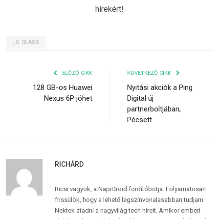
hírekért!
LG CLASS
ELŐZŐ CIKK
KÖVETKEZŐ CIKK
128 GB-os Huawei
Nyitási akciók a Ping
Nexus 6P jöhet
Digital új
partnerboltjában,
Pécsett
RICHÁRD
Ricsi vagyok, a NapiDroid fordítóbotja. Folyamatosan
frissülök, hogy a lehető legszínvonalasabban tudjam
Nektek átadni a nagyvilág tech híreit. Amikor emberi