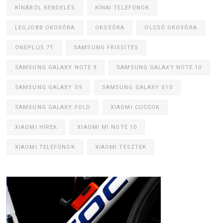
KÍNÁBÓL RENDELÉS
KÍNAI TELEFONOK
LEGJOBB OKOSÓRA
OKOSÓRA
OLCSÓ OKOSÓRA
ONEPLUS 7T
SAMSUNG FRISSÍTÉS
SAMSUNG GALAXY NOTE 9
SAMSUNG GALAXY NOTE 10
SAMSUNG GALAXY S9
SAMSUNG GALAXY S10
SAMSUNG GALAXY FOLD
XIAOMI CUCCOK
XIAOMI HÍREK
XIAOMI MI NOTE 10
XIAOMI TELEFONOK
XIAOMI TESZTEK