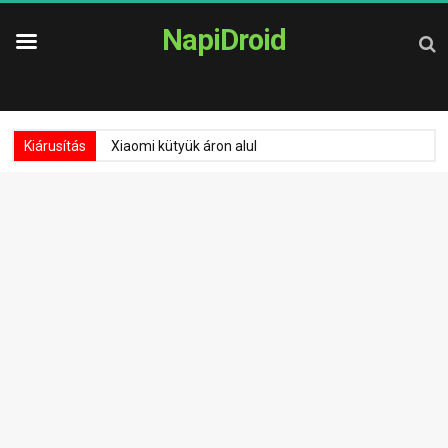
NapiDroid
Kiárusítás
Xiaomi kütyük áron alul