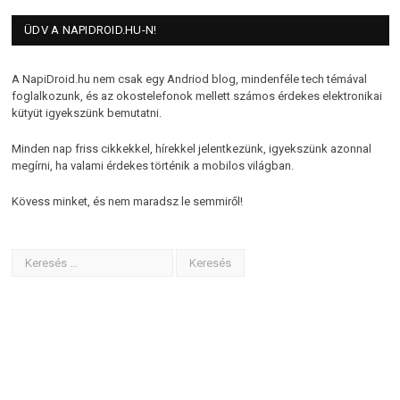
ÜDV A NAPIDROID.HU-N!
A NapiDroid.hu nem csak egy Andriod blog, mindenféle tech témával
foglalkozunk, és az okostelefonok mellett számos érdekes elektronikai
kütyüt igyekszünk bemutatni.
Minden nap friss cikkekkel, hírekkel jelentkezünk, igyekszünk azonnal
megírni, ha valami érdekes történik a mobilos világban.
Kövess minket, és nem maradsz le semmiről!