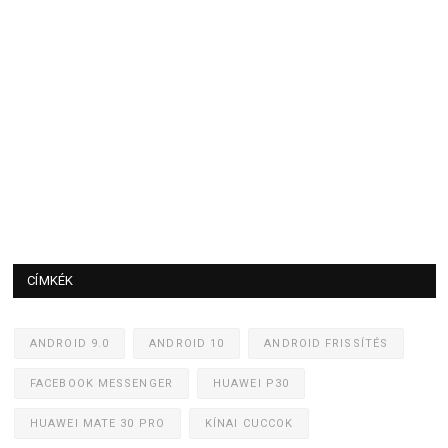
CÍMKÉK
ANDROID 9.0
ANDROID 10
ANDROID FRISSÍTÉS
FACEBOOK MESSENGER
HUAWEI P30
HUAWEI MATE 30 PRO
KÍNAI CUCCOK