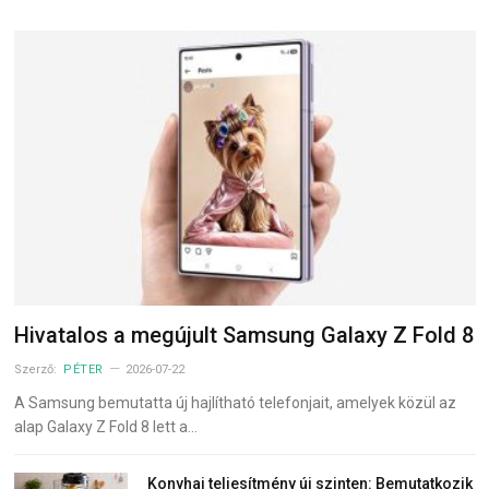
Hivatalos a megújult Samsung Galaxy Z Fold 8
Szerző:
PÉTER
2026-07-22
A Samsung bemutatta új hajlítható telefonjait, amelyek közül az
alap Galaxy Z Fold 8 lett a…
Konyhai teljesítmény új szinten: Bemutatkozik