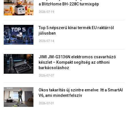
a BlitzHome BH-228C turmixgép
2026-07-19
Top 5 népszerű kínai termék EU raktárról
júliusban
2026-07-14
JIMI JM-G3136N elektromos csavarhúzó
készlet – Kompakt segítség az otthoni
barkácsoláshoz
2026-07-07
Okos takarítás új szintre emelve: Itt a SmartAI
V6, ami mindent felszív
2026-07-01