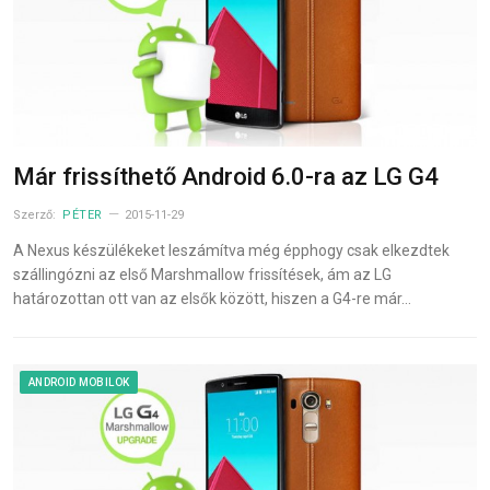
Már frissíthető Android 6.0-ra az LG G4
Szerző:
PÉTER
2015-11-29
A Nexus készülékeket leszámítva még épphogy csak elkezdtek
szállingózni az első Marshmallow frissítések, ám az LG
határozottan ott van az elsők között, hiszen a G4-re már…
ANDROID MOBILOK