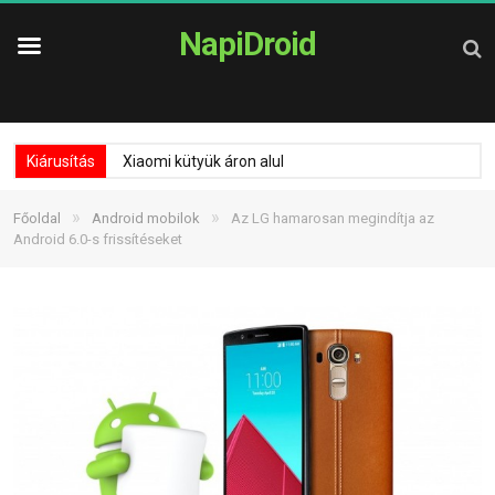
NapiDroid
Kiárusítás
Xiaomi kütyük áron alul
»
»
Főoldal
Android mobilok
Az LG hamarosan megindítja az
Android 6.0-s frissítéseket