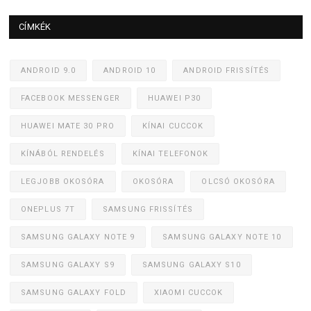
CÍMKÉK
ANDROID 9.0
ANDROID 10
ANDROID FRISSÍTÉS
FACEBOOK MESSENGER
HUAWEI P30
HUAWEI MATE 30 PRO
KÍNAI CUCCOK
KÍNÁBÓL RENDELÉS
KÍNAI TELEFONOK
LEGJOBB OKOSÓRA
OKOSÓRA
OLCSÓ OKOSÓRA
ONEPLUS 7T
SAMSUNG FRISSÍTÉS
SAMSUNG GALAXY NOTE 9
SAMSUNG GALAXY NOTE 10
SAMSUNG GALAXY S9
SAMSUNG GALAXY S10
SAMSUNG GALAXY FOLD
XIAOMI CUCCOK