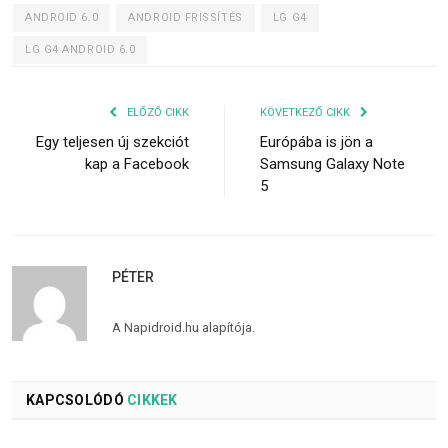
ANDROID 6.0
ANDROID FRISSÍTÉS
LG G4
LG G4 ANDROID 6.0
ELŐZŐ CIKK
KÖVETKEZŐ CIKK
Egy teljesen új szekciót
Európába is jön a
kap a Facebook
Samsung Galaxy Note
5
PÉTER
A Napidroid.hu alapítója.
KAPCSOLÓDÓ
CIKKEK