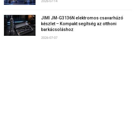
2026-07-14
JIMI JM-G3136N elektromos csavarhúzó
készlet – Kompakt segítség az otthoni
barkácsoláshoz
2026-07-07