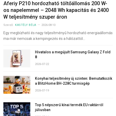
Aferiy P210 hordozható töltőállomás 200 W-
os napelemmel – 2048 Wh kapacitás és 2400
W teljesítmény szuper áron
Szerző:
KASTÉLY BÉLA
2026-08-10
Egy megbízható és nagy teljesítményű hordozható energiaállomás
ma már nemcsak a kempingezés és a hálózattól…
Hivatalos a megújult Samsung Galaxy Z Fold
8
2026-07-22
Konyhai teljesítmény új szinten: Bemutatkozik
a BlitzHome BH-228C turmixgép
2026-07-19
Top 5 népszerű kínai termék EU raktárról
júliusban