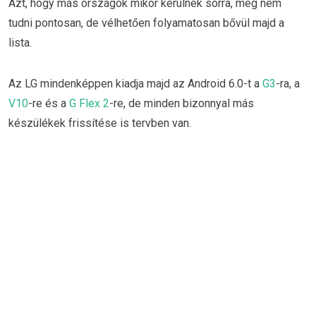
Azt, hogy más országok mikor kerülnek sorra, még nem
tudni pontosan, de vélhetően folyamatosan bővül majd a
lista.
Az LG mindenképpen kiadja majd az Android 6.0-t a
G3
-ra, a
V10
-re és a
G Flex 2
-re, de minden bizonnyal más
készülékek frissítése is tervben van.