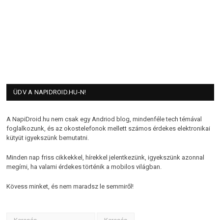
ÜDV A NAPIDROID.HU-N!
A NapiDroid.hu nem csak egy Andriod blog, mindenféle tech témával
foglalkozunk, és az okostelefonok mellett számos érdekes elektronikai
kütyüt igyekszünk bemutatni.
Minden nap friss cikkekkel, hírekkel jelentkezünk, igyekszünk azonnal
megírni, ha valami érdekes történik a mobilos világban.
Kövess minket, és nem maradsz le semmiről!