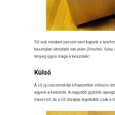
Túl sok mindent persze nem kapunk a telefon
használati útmutató van jelen (
frissítés: füle
lényeg úgyis maga a készülék!
Külső
A LG új csúcsmobilja kifejezetten stílusos le
egyedi a kinézete. A nagyobb gyártók rajong
másol kit, de a G3 dizájnja leginkább csak a 