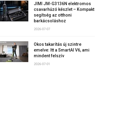
JIMI JM-G3136N elektromos
csavarhúzó készlet – Kompakt
segítség az otthoni
barkácsoláshoz
2026-07-07
Okos takarítás új szintre
emelve: Itt a SmartAI V6, ami
mindent felszív
2026-07-01