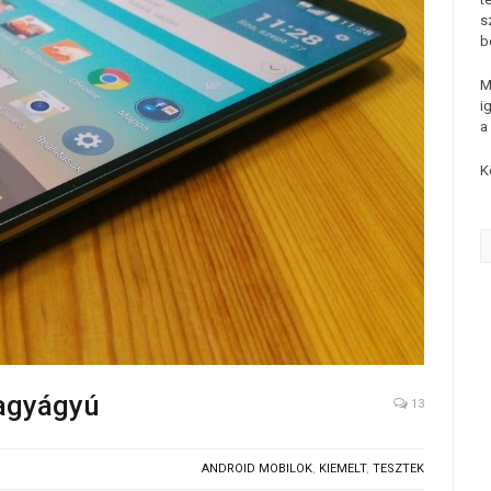
s
b
M
i
a
K
nagyágyú
13
ANDROID MOBILOK
,
KIEMELT
,
TESZTEK