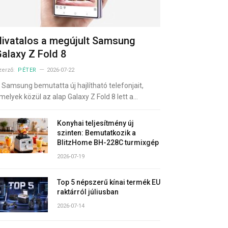
ivatalos a megújult Samsung
alaxy Z Fold 8
zerző:
PÉTER
2026-07-22
 Samsung bemutatta új hajlítható telefonjait,
melyek közül az alap Galaxy Z Fold 8 lett a…
Konyhai teljesítmény új
szinten: Bemutatkozik a
BlitzHome BH-228C turmixgép
2026-07-19
Top 5 népszerű kínai termék EU
raktárról júliusban
2026-07-14