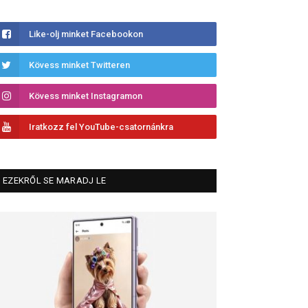
Like-olj minket Facebookon
Kövess minket Twitteren
Kövess minket Instagramon
Iratkozz fel YouTube-csatornánkra
EZEKRŐL SE MARADJ LE