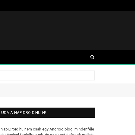
ÜDV A NAPIDROID.HU-N!
 NapiDroid.hu nem csak egy Andriod blog, mindenféle
ech témával foglalkozunk, és az okostelefonok mellett