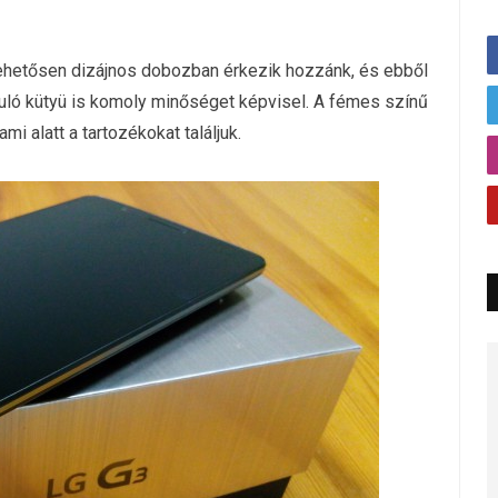
ehetősen dizájnos dobozban érkezik hozzánk, és ebből
puló kütyü is komoly minőséget képvisel. A fémes színű
mi alatt a tartozékokat találjuk.