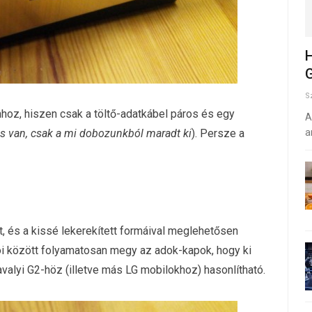
H
G
S
hoz, hiszen csak a töltő-adatkábel páros és egy
A
s is van, csak a mi dobozunkból maradt ki
). Persze a
a
tt, és a kissé lekerekített formáival meglehetősen
ói között folyamatosan megy az adok-kapok, hogy ki
tavalyi G2-höz (illetve más LG mobilokhoz) hasonlítható.