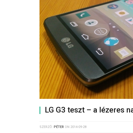
LG G3 teszt – a lézeres 
SZERZŐ:
PÉTER
ON
2014-09-28