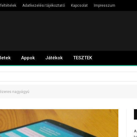
feltételek
Adatkezelési tájékoztató
Kapcsolat
Impresszum
letek
Appok
Játékok
TESZTEK
lézeres nagyágyú
A
t