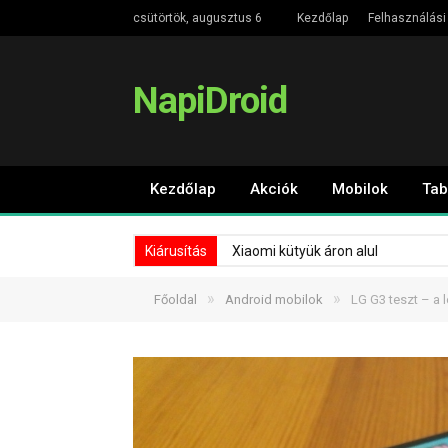
csütörtök, augusztus 6
Kezdőlap
Felhasználási 
NapiDroid
Kezdőlap
Akciók
Mobilok
Tab
Kiárusítás
Xiaomi kütyük áron alul
»
»
Főoldal
Android mobilok
LG G3 teszt – a 