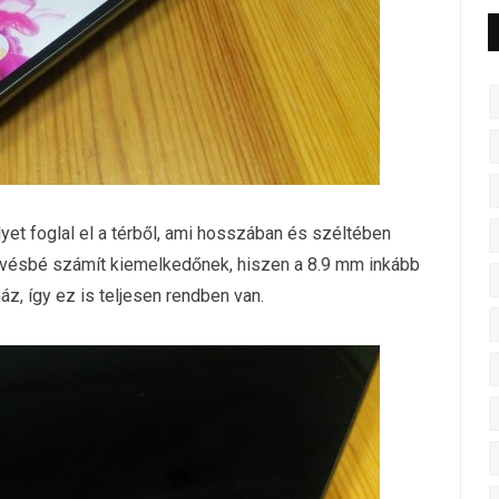
yet foglal el a térből, ami hosszában és széltében
evésbé számít kiemelkedőnek, hiszen a 8.9 mm inkább
z, így ez is teljesen rendben van.