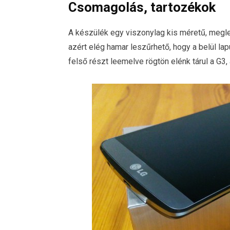
Csomagolás, tartozékok
A készülék egy viszonylag kis méretű, megl
azért elég hamar leszűrhető, hogy a belül la
felső részt leemelve rögtön elénk tárul a G3, a