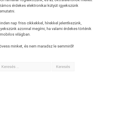
zámos érdekes elektronikai kütyüt igyekszünk
emutatni.
inden nap friss cikkekkel, hírekkel jelentkezünk,
gyekszünk azonnal megírni, ha valami érdekes történik
 mobilos világban.
övess minket, és nem maradsz le semmiről!