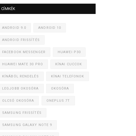
CÍMKÉK
ANDROID 9.0
ANDROID 10
ANDROID FRISSÍTÉS
FACEBOOK MESSENGER
HUAWEI P30
HUAWEI MATE 30 PRO
KÍNAI CUCCOK
KÍNÁBÓL RENDELÉS
KÍNAI TELEFONOK
LEGJOBB OKOSÓRA
OKOSÓRA
OLCSÓ OKOSÓRA
ONEPLUS 7T
SAMSUNG FRISSÍTÉS
SAMSUNG GALAXY NOTE 9