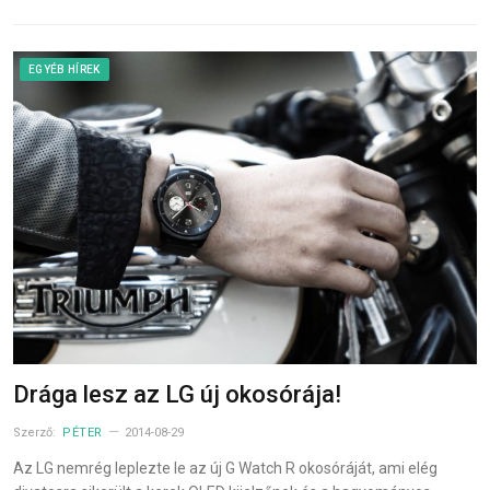
EGYÉB HÍREK
Drága lesz az LG új okosórája!
Szerző:
PÉTER
2014-08-29
Az LG nemrég leplezte le az új G Watch R okosóráját, ami elég