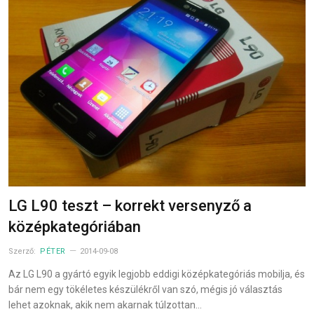
LG L90 teszt – korrekt versenyző a
középkategóriában
Szerző:
PÉTER
2014-09-08
Az LG L90 a gyártó egyik legjobb eddigi középkategóriás mobilja, és
bár nem egy tökéletes készülékről van szó, mégis jó választás
lehet azoknak, akik nem akarnak túlzottan…