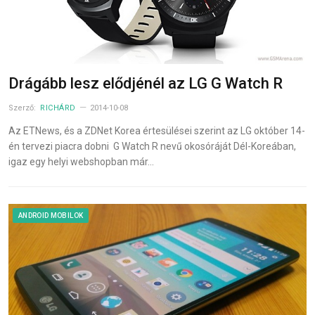
Drágább lesz elődjénél az LG G Watch R
Szerző:
RICHÁRD
2014-10-08
Az ETNews, és a ZDNet Korea értesülései szerint az LG október 14-
én tervezi piacra dobni G Watch R nevű okosóráját Dél-Koreában,
igaz egy helyi webshopban már…
ANDROID MOBILOK