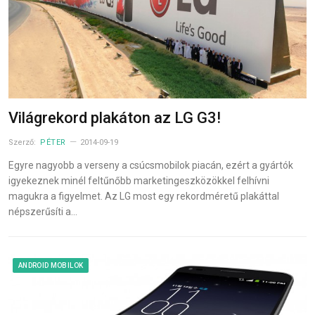
Világrekord plakáton az LG G3!
Szerző:
PÉTER
2014-09-19
Egyre nagyobb a verseny a csúcsmobilok piacán, ezért a gyártók
igyekeznek minél feltűnőbb marketingeszközökkel felhívni
magukra a figyelmet. Az LG most egy rekordméretű plakáttal
népszerűsíti a…
ANDROID MOBILOK