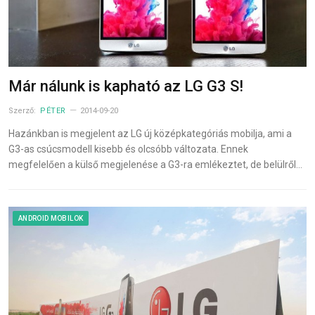
Már nálunk is kapható az LG G3 S!
Szerző:
PÉTER
2014-09-20
Hazánkban is megjelent az LG új középkategóriás mobilja, ami a
G3-as csúcsmodell kisebb és olcsóbb változata. Ennek
megfelelően a külső megjelenése a G3-ra emlékeztet, de belülről…
ANDROID MOBILOK