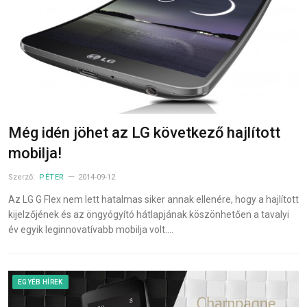
Még idén jöhet az LG következő hajlított
mobilja!
Szerző:
PÉTER
2014-09-12
Az LG G Flex nem lett hatalmas siker annak ellenére, hogy a hajlított
kijelzőjének és az öngyógyító hátlapjának köszönhetően a tavalyi
év egyik leginnovatívabb mobilja volt.…
EGYÉB HÍREK