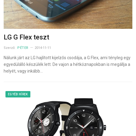
LG G Flex teszt
Szerző:
PÉTER
2014-11-11
Nálunk járt az LG hajlított kijelzős csodája, a G Flex, ami tényleg egy
egyedülálló készülék lett. De vajon a hétköznapokban is megállja a
helyét, vagy inkább…
EGYÉB HÍREK