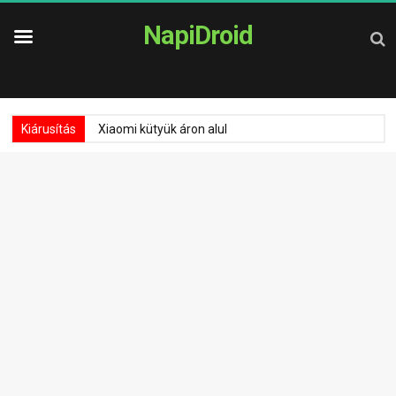
NapiDroid
Kiárusítás
Xiaomi kütyük áron alul