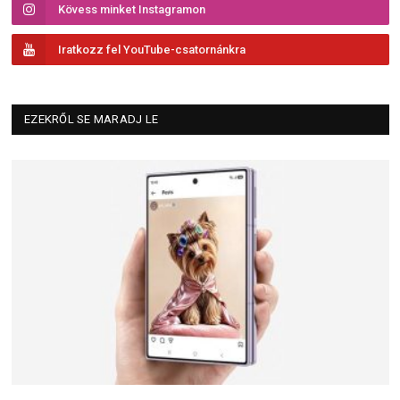
Kövess minket Instagramon
Iratkozz fel YouTube-csatornánkra
EZEKRŐL SE MARADJ LE