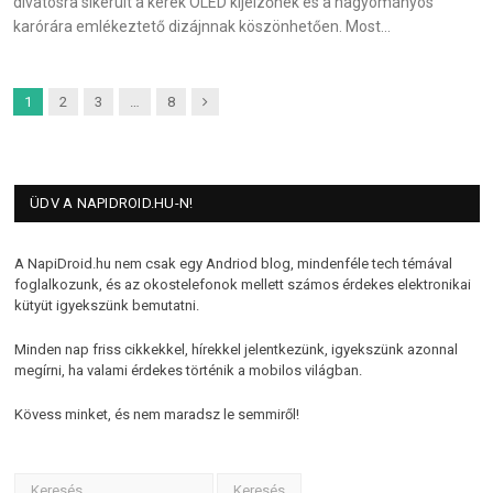
divatosra sikerült a kerek OLED kijelzőnek és a hagyományos
karórára emlékeztető dizájnnak köszönhetően. Most…
Next
1
2
3
…
8
ÜDV A NAPIDROID.HU-N!
A NapiDroid.hu nem csak egy Andriod blog, mindenféle tech témával
foglalkozunk, és az okostelefonok mellett számos érdekes elektronikai
kütyüt igyekszünk bemutatni.
Minden nap friss cikkekkel, hírekkel jelentkezünk, igyekszünk azonnal
megírni, ha valami érdekes történik a mobilos világban.
Kövess minket, és nem maradsz le semmiről!