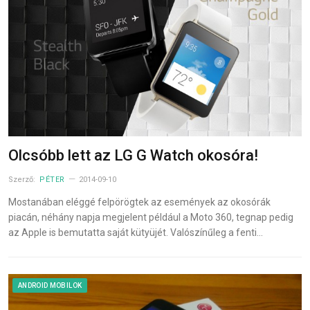
Olcsóbb lett az LG G Watch okosóra!
Szerző:
PÉTER
2014-09-10
Mostanában eléggé felpörögtek az események az okosórák
piacán, néhány napja megjelent például a Moto 360, tegnap pedig
az Apple is bemutatta saját kütyüjét. Valószínűleg a fenti…
ANDROID MOBILOK