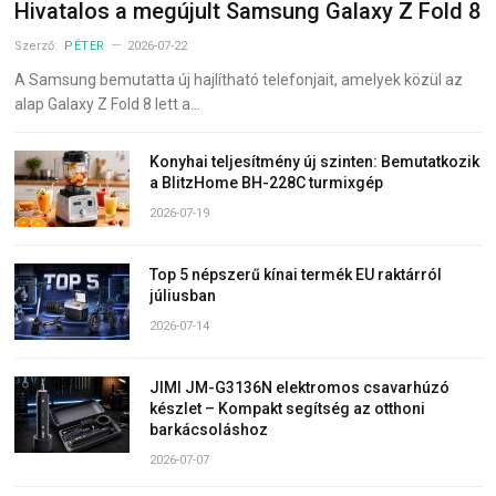
Hivatalos a megújult Samsung Galaxy Z Fold 8
Szerző:
PÉTER
2026-07-22
A Samsung bemutatta új hajlítható telefonjait, amelyek közül az
alap Galaxy Z Fold 8 lett a…
Konyhai teljesítmény új szinten: Bemutatkozik
a BlitzHome BH-228C turmixgép
2026-07-19
Top 5 népszerű kínai termék EU raktárról
júliusban
2026-07-14
JIMI JM-G3136N elektromos csavarhúzó
készlet – Kompakt segítség az otthoni
barkácsoláshoz
2026-07-07