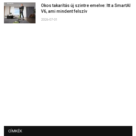
Okos takarítás új szintre emelve: Itt a SmartAI
V6, ami mindent felszív
2026-07-01
CÍMKÉK