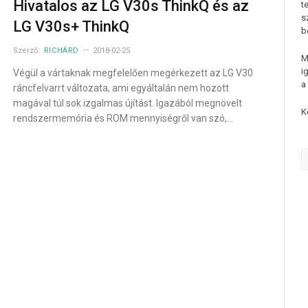
Hivatalos az LG V30s ThinkQ és az
t
s
LG V30s+ ThinkQ
b
Szerző:
RICHÁRD
2018-02-25
M
i
Végül a vártaknak megfelelően megérkezett az LG V30
a
ráncfelvarrt változata, ami egyáltalán nem hozott
magával túl sok izgalmas újítást. Igazából megnövelt
K
rendszermemória és ROM mennyiségről van szó,…