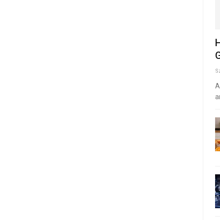
H
G
S
A
a