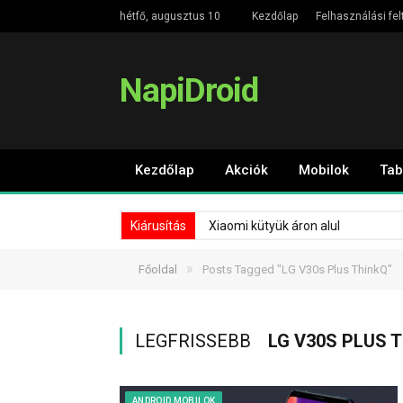
hétfő, augusztus 10
Kezdőlap
Felhasználási fel
NapiDroid
Kezdőlap
Akciók
Mobilok
Tab
Kiárusítás
Xiaomi kütyük áron alul
»
Főoldal
Posts Tagged "LG V30s Plus ThinkQ"
LEGFRISSEBB
LG V30S PLUS 
ANDROID MOBILOK