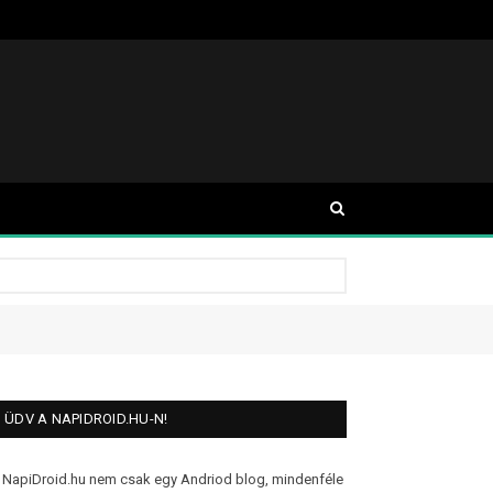
ÜDV A NAPIDROID.HU-N!
 NapiDroid.hu nem csak egy Andriod blog, mindenféle