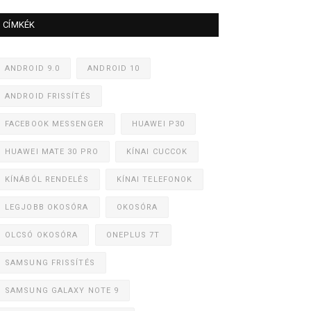
CÍMKÉK
ANDROID 9.0
ANDROID 10
ANDROID FRISSÍTÉS
FACEBOOK MESSENGER
HUAWEI P30
HUAWEI MATE 30 PRO
KÍNAI CUCCOK
KÍNÁBÓL RENDELÉS
KÍNAI TELEFONOK
LEGJOBB OKOSÓRA
OKOSÓRA
OLCSÓ OKOSÓRA
ONEPLUS 7T
SAMSUNG FRISSÍTÉS
SAMSUNG GALAXY NOTE 9