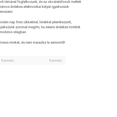
ech témával foglalkozunk, és az okostelefonok mellett
zámos érdekes elektronikai kütyüt igyekszünk
emutatni.
inden nap friss cikkekkel, hírekkel jelentkezünk,
gyekszünk azonnal megírni, ha valami érdekes történik
 mobilos világban.
övess minket, és nem maradsz le semmiről!