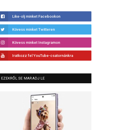
Like-olj minket Facebookon
Kövess minket Twitteren
Kövess minket Instagramon
Iratkozz fel YouTube-csatornánkra
EZEKRŐL SE MARADJ LE