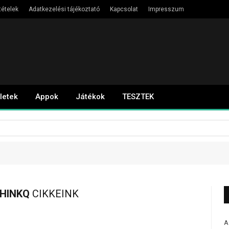
tételek
Adatkezelési tájékoztató
Kapcsolat
Impresszum
letek
Appok
Játékok
TESZTEK
THINKQ
CIKKEINK
A