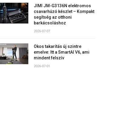
JIMI JM-G3136N elektromos
csavarhúzó készlet – Kompakt
segítség az otthoni
barkácsoláshoz
2026-07-07
Okos takarítás új szintre
emelve: Itt a SmartAI V6, ami
mindent felszív
2026-07-01