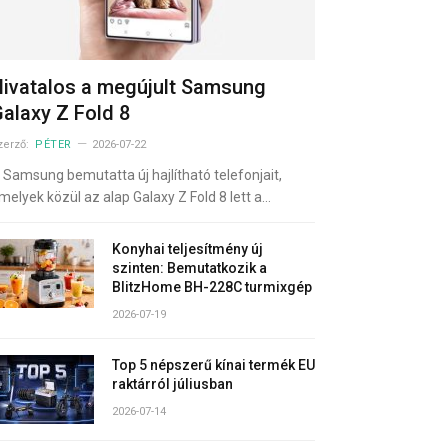
ivatalos a megújult Samsung
alaxy Z Fold 8
zerző:
PÉTER
2026-07-22
 Samsung bemutatta új hajlítható telefonjait,
melyek közül az alap Galaxy Z Fold 8 lett a…
Konyhai teljesítmény új
szinten: Bemutatkozik a
BlitzHome BH-228C turmixgép
2026-07-19
Top 5 népszerű kínai termék EU
raktárról júliusban
2026-07-14