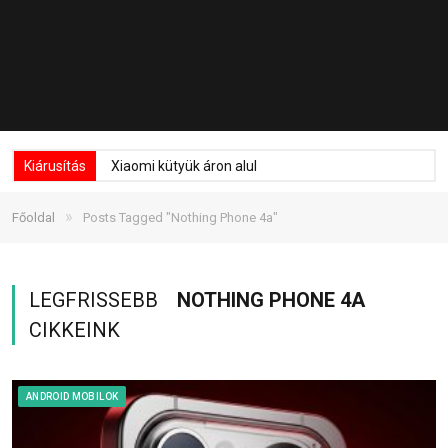
Kiárusítás
Xiaomi kütyük áron alul
»
Főoldal
Posts Tagged "Nothing Phone 4a"
LEGFRISSEBB
NOTHING PHONE 4A
CIKKEINK
ANDROID MOBILOK