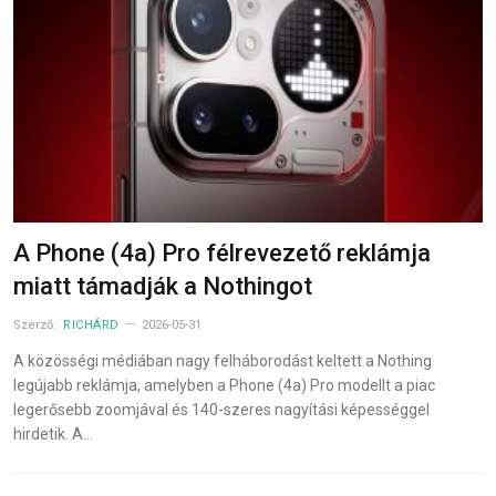
A Phone (4a) Pro félrevezető reklámja
miatt támadják a Nothingot
Szerző:
RICHÁRD
2026-05-31
A közösségi médiában nagy felháborodást keltett a Nothing
legújabb reklámja, amelyben a Phone (4a) Pro modellt a piac
legerősebb zoomjával és 140-szeres nagyítási képességgel
hirdetik. A…