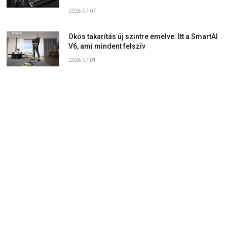
2026-07-07
Okos takarítás új szintre emelve: Itt a SmartAI
V6, ami mindent felszív
2026-07-01