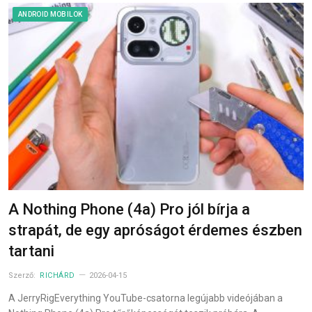
ANDROID MOBILOK
A Nothing Phone (4a) Pro jól bírja a
strapát, de egy apróságot érdemes észben
tartani
Szerző:
RICHÁRD
2026-04-15
A JerryRigEverything YouTube-csatorna legújabb videójában a