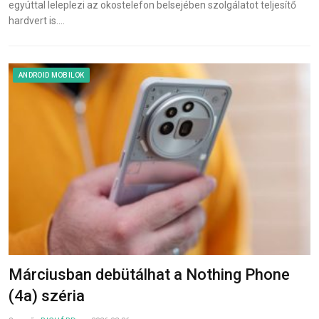
egyúttal leleplezi az okostelefon belsejében szolgálatot teljesítő
hardvert is.…
ANDROID MOBILOK
Márciusban debütálhat a Nothing Phone
(4a) széria