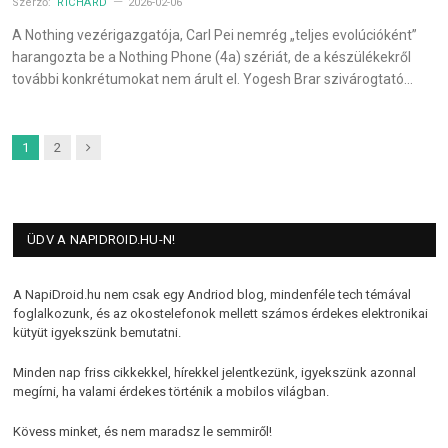
Szerző:
RICHÁRD
2026-02-06
A Nothing vezérigazgatója, Carl Pei nemrég „teljes evolúcióként”
harangozta be a Nothing Phone (4a) szériát, de a készülékekről
további konkrétumokat nem árult el. Yogesh Brar szivárogtató…
Next
1
2
ÜDV A NAPIDROID.HU-N!
A NapiDroid.hu nem csak egy Andriod blog, mindenféle tech témával
foglalkozunk, és az okostelefonok mellett számos érdekes elektronikai
kütyüt igyekszünk bemutatni.
Minden nap friss cikkekkel, hírekkel jelentkezünk, igyekszünk azonnal
megírni, ha valami érdekes történik a mobilos világban.
Kövess minket, és nem maradsz le semmiről!