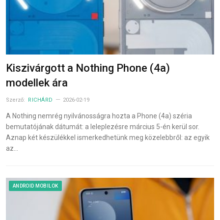
Kiszivárgott a Nothing Phone (4a)
modellek ára
Szerző:
RICHÁRD
2026-02-19
A Nothing nemrég nyilvánosságra hozta a Phone (4a) széria
bemutatójának dátumát: a leleplezésre március 5-én kerül sor.
Aznap két készülékkel ismerkedhetünk meg közelebbről: az egyik
az…
ANDROID MOBILOK