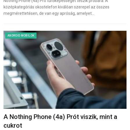
Nothing Phone (4a) Pro tűrőképességét teszik próbára. A
középkategóriás okostelefon kiválóan szerepel az összes
megmérettetésen, de van egy apróság, amelyet…
ANDROID MOBILOK
A Nothing Phone (4a) Prót viszik, mint a
cukrot