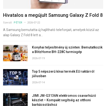
Hivatalos a megújult Samsung Galaxy Z Fold 8
Szerző:
PÉTER
2026-07-22
A Samsung bemutatta új hajlítható telefonjait, amelyek közül az
alap Galaxy Z Fold 8 lett a…
Konyhai teljesítmény új szinten: Bemutatkozik
a BlitzHome BH-228C turmixgép
2026-07-19
Top 5 népszerű kínai termék EU raktárról
júliusban
2026-07-14
JIMI JM-G3136N elektromos csavarhúzó
készlet – Kompakt segítség az otthoni
barkácsoláshoz