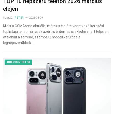
TOP 10 népszerű telefon 2026 március
elején
Szerző:
PÉTER
2026-03-09
Kijött a GSMArena aktuális, március elejére vonatkozó keresési
toplistája, amit már csak azért is érdemes csekkolni, mert teljesen
átalakult a sorrend, számos új modell került be a
legnépszerűbbek…
ANDROID MOBILOK