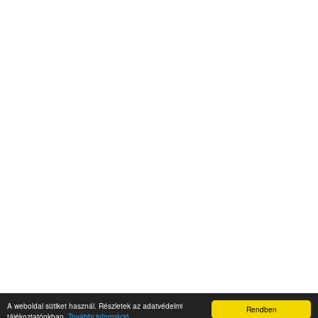
A weboldal sütiket használ. Részletek az adatvédelmi
Rendben
Napidroid.hu 2019
tájékoztatónkban.
További információ