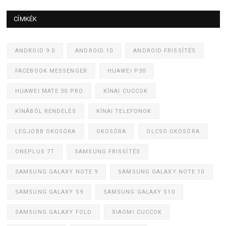
CÍMKÉK
ANDROID 9.0
ANDROID 10
ANDROID FRISSÍTÉS
FACEBOOK MESSENGER
HUAWEI P30
HUAWEI MATE 30 PRO
KÍNAI CUCCOK
KÍNÁBÓL RENDELÉS
KÍNAI TELEFONOK
LEGJOBB OKOSÓRA
OKOSÓRA
OLCSÓ OKOSÓRA
ONEPLUS 7T
SAMSUNG FRISSÍTÉS
SAMSUNG GALAXY NOTE 9
SAMSUNG GALAXY NOTE 10
SAMSUNG GALAXY S9
SAMSUNG GALAXY S10
SAMSUNG GALAXY FOLD
XIAOMI CUCCOK