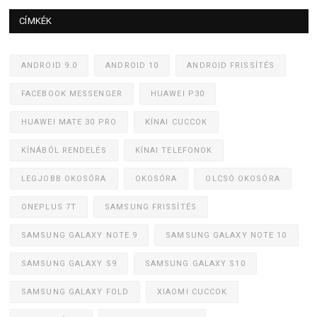
CÍMKÉK
ANDROID 9.0
ANDROID 10
ANDROID FRISSÍTÉS
FACEBOOK MESSENGER
HUAWEI P30
HUAWEI MATE 30 PRO
KÍNAI CUCCOK
KÍNÁBÓL RENDELÉS
KÍNAI TELEFONOK
LEGJOBB OKOSÓRA
OKOSÓRA
OLCSÓ OKOSÓRA
ONEPLUS 7T
SAMSUNG FRISSÍTÉS
SAMSUNG GALAXY NOTE 9
SAMSUNG GALAXY NOTE 10
SAMSUNG GALAXY S9
SAMSUNG GALAXY S10
SAMSUNG GALAXY FOLD
XIAOMI CUCCOK