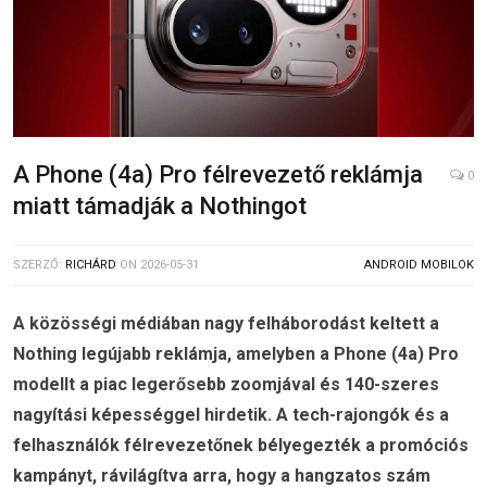
A Phone (4a) Pro félrevezető reklámja
0
miatt támadják a Nothingot
SZERZŐ:
RICHÁRD
ON
2026-05-31
ANDROID MOBILOK
A közösségi médiában nagy felháborodást keltett a
Nothing legújabb reklámja, amelyben a Phone (4a) Pro
modellt a piac legerősebb zoomjával és 140-szeres
nagyítási képességgel hirdetik. A tech-rajongók és a
felhasználók félrevezetőnek bélyegezték a promóciós
kampányt, rávilágítva arra, hogy a hangzatos szám