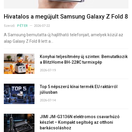
Hivatalos a megújult Samsung Galaxy Z Fold 8
Szerző:
PÉTER
2026-07-22
A Samsung bemutatta új hajlítható telefonjait, amelyek közül az
alap Galaxy Z Fold 8 lett a…
Konyhai teljesítmény új szinten: Bemutatkozik
a BlitzHome BH-228C turmixgép
2026-07-19
Top 5 népszerű kínai termék EU raktárról
júliusban
2026-07-14
JIMI JM-G3136N elektromos csavarhúzó
készlet – Kompakt segítség az otthoni
barkácsoláshoz