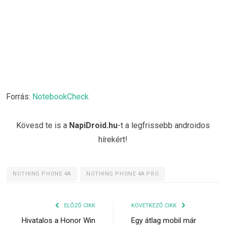
Forrás:
NotebookCheck
Kövesd te is a
NapiDroid.hu
-t a legfrissebb androidos
hírekért!
NOTHING PHONE 4A
NOTHING PHONE 4A PRO
ELŐZŐ CIKK
KÖVETKEZŐ CIKK
Hivatalos a Honor Win
Egy átlag mobil már