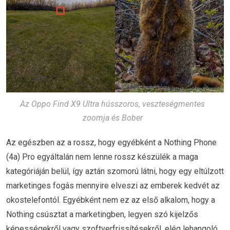
Az Oppo Find X9 Ultra hússzoros, veszteségmentes
zoomja és Bober
Az egészben az a rossz, hogy egyébként a Nothing Phone
(4a) Pro egyáltalán nem lenne rossz készülék a maga
kategóriáján belül, így aztán szomorú látni, hogy egy eltúlzott
marketinges fogás mennyire elveszi az emberek kedvét az
okostelefontól. Egyébként nem ez az első alkalom, hogy a
Nothing csúsztat a marketingben, legyen szó kijelzős
képességekről vagy szoftverfrissítésekről, elég lehangoló,