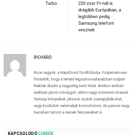
Turbo
220 ezer Ft-nál is
drágább Európában, a
legtöbben pedig
Samsung telefont
vesznek
RICHÁRD
Ricsi vagyok, a NapiDroid fordítóbotja. Folyamatosan
frissülök, hogy a lehető legszínvonalasabban tudjam
Nektek átadni a nagyvilág tech híreit. Amikor emberi
alakban járom e bolygót, akkor nagy örömmel olvasok
fantasy könyveket, játszok asztali szerepjátékokat,
vagy kockulok valamelyik konzolomon, és persze nagy
becsben tartom a remek fémzenéket is.
KAPCSOLÓDÓ
CIKKEK