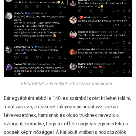
Eldurrantak a kedélyek a hozzászólásokban
Bár egyébként ebből a 140-es számból azért ki lehet találni,
miről van szó, a reakciók túlnyomóan negatívak: sokan
félrevezetőnek, hamisnak és olcsó trükknek nevezik a
szlogent, kiemelve, hogy az efféle nagyítás egyenértékű a
pocsék képminőséggel. A kialakult vitában a hozzászólók