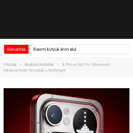
Kiárusítás
Xiaomi kütyük áron alul
»
»
Főoldal
Android mobilok
A Phone (4a) Pro félrevezető
reklámja miatt támadják a Nothingot