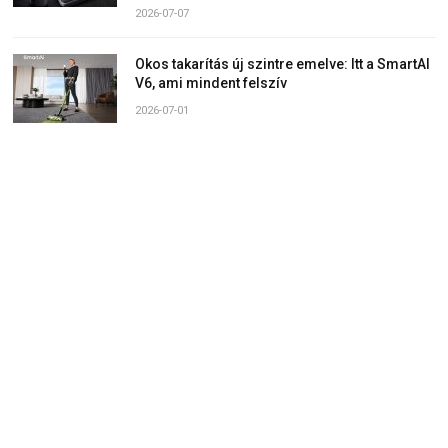
2026-07-07
Okos takarítás új szintre emelve: Itt a SmartAI
V6, ami mindent felszív
2026-07-01