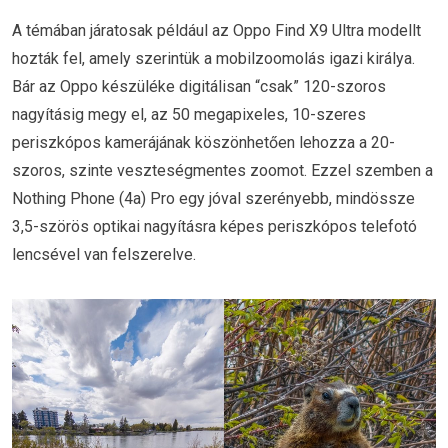
A témában járatosak például az Oppo Find X9 Ultra modellt
hozták fel, amely szerintük a mobilzoomolás igazi királya.
Bár az Oppo készüléke digitálisan “csak” 120-szoros
nagyításig megy el, az 50 megapixeles, 10-szeres
periszkópos kamerájának köszönhetően lehozza a 20-
szoros, szinte veszteségmentes zoomot. Ezzel szemben a
Nothing Phone (4a) Pro egy jóval szerényebb, mindössze
3,5-szörös optikai nagyításra képes periszkópos telefotó
lencsével van felszerelve.