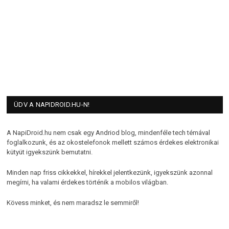
ÜDV A NAPIDROID.HU-N!
A NapiDroid.hu nem csak egy Andriod blog, mindenféle tech témával
foglalkozunk, és az okostelefonok mellett számos érdekes elektronikai
kütyüt igyekszünk bemutatni.
Minden nap friss cikkekkel, hírekkel jelentkezünk, igyekszünk azonnal
megírni, ha valami érdekes történik a mobilos világban.
Kövess minket, és nem maradsz le semmiről!