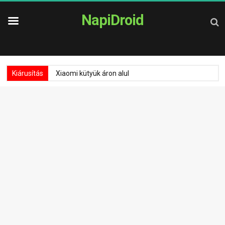
NapiDroid
Kiárusítás
Xiaomi kütyük áron alul