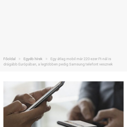
»
»
Főoldal
Egyéb hírek
Egy átlag mobil már 220 ezer Ft-nál is
drágább Európában, a legtöbben pedig Samsung telefont vesznek