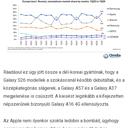
Ráadásul ez úgy jött össze a dél-koreai gyártónak, hogy a
Galaxy S26 modellek a szokásosnál később debütáltak, és a
középkategóriás slágerek, a Galaxy A57 és a Galaxy A37
megjelenése is csúszott. A kiesést leginkább a kifejezetten
népszerűnek bizonyuló Galaxy A16 4G ellensúlyozta.
Az Apple nem ilyenkor szokta ledobni a bombáit, úgyhogy