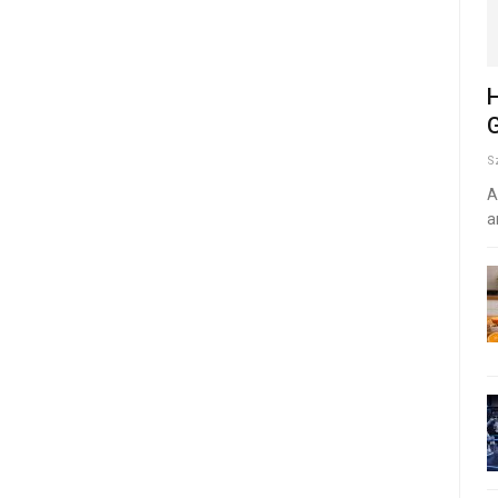
H
G
S
A
a