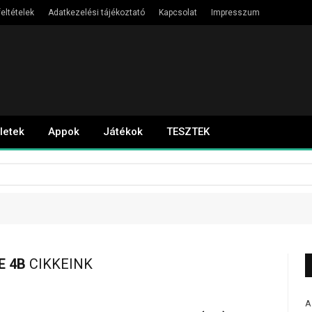
eltételek
Adatkezelési tájékoztató
Kapcsolat
Impresszum
letek
Appok
Játékok
TESZTEK
E 4B
CIKKEINK
A