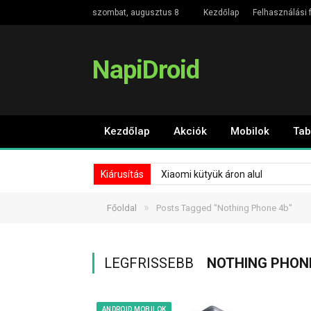
szombat, augusztus 8
Kezdőlap
Felhasználási f
NapiDroid
Kezdőlap
Akciók
Mobilok
Tab
Kiárusítás
Xiaomi kütyük áron alul
»
Főoldal
Posts Tagged "Nothing Phone 4b"
LEGFRISSEBB
NOTHING PHON
ANDROID MOBILOK