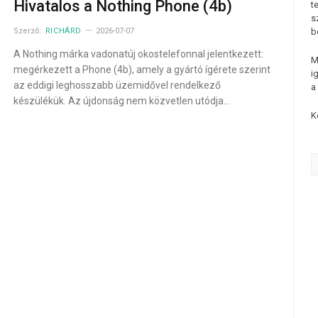
Hivatalos a Nothing Phone (4b)
t
s
Szerző:
RICHÁRD
2026-07-07
b
A Nothing márka vadonatúj okostelefonnal jelentkezett:
M
megérkezett a Phone (4b), amely a gyártó ígérete szerint
i
az eddigi leghosszabb üzemidővel rendelkező
a
készülékük. Az újdonság nem közvetlen utódja…
K