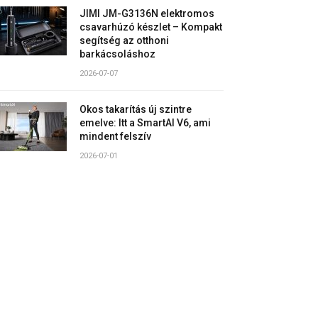
JIMI JM-G3136N elektromos
csavarhúzó készlet – Kompakt
segítség az otthoni
barkácsoláshoz
2026-07-07
Okos takarítás új szintre
emelve: Itt a SmartAI V6, ami
mindent felszív
2026-07-01