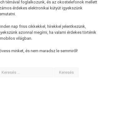
ech témával foglalkozunk, és az okostelefonok mellett
zámos érdekes elektronikai kütyüt igyekszünk
emutatni.
inden nap friss cikkekkel, hírekkel jelentkezünk,
gyekszünk azonnal megírni, ha valami érdekes történik
 mobilos világban.
övess minket, és nem maradsz le semmiről!