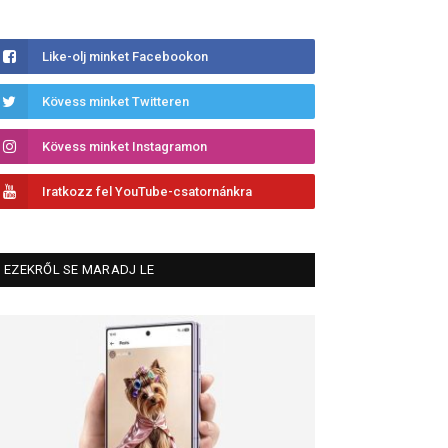
Like-olj minket Facebookon
Kövess minket Twitteren
Kövess minket Instagramon
Iratkozz fel YouTube-csatornánkra
EZEKRŐL SE MARADJ LE