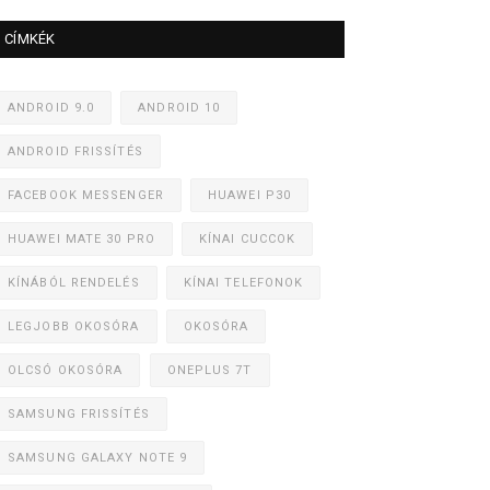
CÍMKÉK
ANDROID 9.0
ANDROID 10
ANDROID FRISSÍTÉS
FACEBOOK MESSENGER
HUAWEI P30
HUAWEI MATE 30 PRO
KÍNAI CUCCOK
KÍNÁBÓL RENDELÉS
KÍNAI TELEFONOK
LEGJOBB OKOSÓRA
OKOSÓRA
OLCSÓ OKOSÓRA
ONEPLUS 7T
SAMSUNG FRISSÍTÉS
SAMSUNG GALAXY NOTE 9