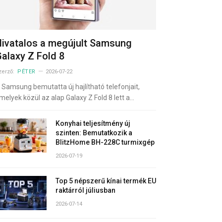
ivatalos a megújult Samsung
alaxy Z Fold 8
zerző:
PÉTER
2026-07-22
 Samsung bemutatta új hajlítható telefonjait,
melyek közül az alap Galaxy Z Fold 8 lett a…
Konyhai teljesítmény új
szinten: Bemutatkozik a
BlitzHome BH-228C turmixgép
2026-07-19
Top 5 népszerű kínai termék EU
raktárról júliusban
2026-07-14