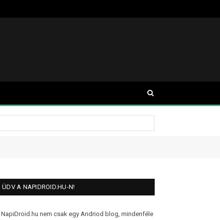
ÜDV A NAPIDROID.HU-N!
 NapiDroid.hu nem csak egy Andriod blog, mindenféle