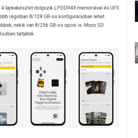
n 4 lapkakészlet dolgozik LPDDR4X memóriával és UFS
gtöbb régióban 8/128 GB-os konfigurációban lehet
ebbek, nekik van 8/256 GB-os opció is. Micro SD
észben tartjátok.