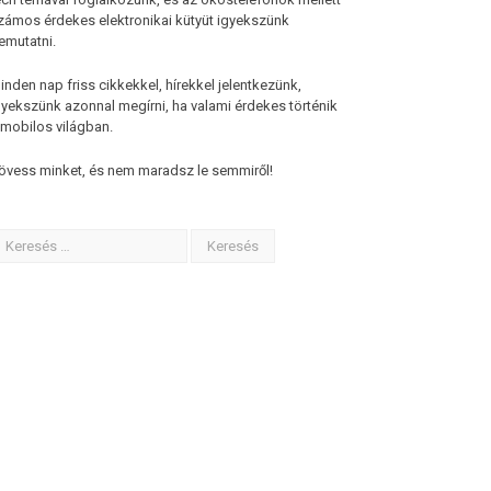
zámos érdekes elektronikai kütyüt igyekszünk
emutatni.
inden nap friss cikkekkel, hírekkel jelentkezünk,
gyekszünk azonnal megírni, ha valami érdekes történik
 mobilos világban.
övess minket, és nem maradsz le semmiről!