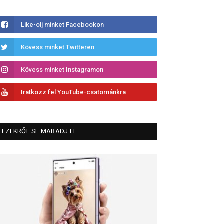
Like-olj minket Facebookon
Kövess minket Twitteren
Kövess minket Instagramon
Iratkozz fel YouTube-csatornánkra
EZEKRŐL SE MARADJ LE