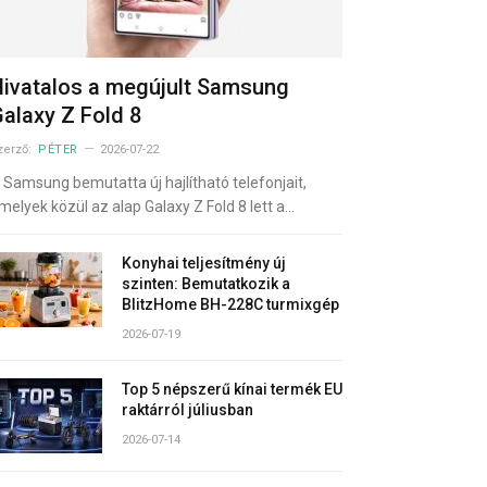
ivatalos a megújult Samsung
alaxy Z Fold 8
zerző:
PÉTER
2026-07-22
 Samsung bemutatta új hajlítható telefonjait,
melyek közül az alap Galaxy Z Fold 8 lett a…
Konyhai teljesítmény új
szinten: Bemutatkozik a
BlitzHome BH-228C turmixgép
2026-07-19
Top 5 népszerű kínai termék EU
raktárról júliusban
2026-07-14