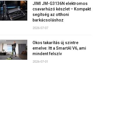
JIMI JM-G3136N elektromos
csavarhúzó készlet – Kompakt
segítség az otthoni
barkácsoláshoz
2026-07-07
Okos takarítás új szintre
emelve: Itt a SmartAI V6, ami
mindent felszív
2026-07-01