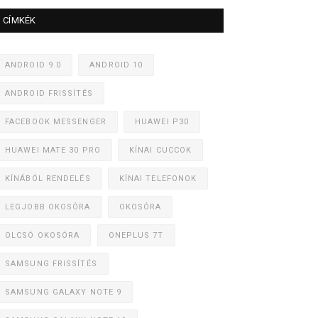
CÍMKÉK
ANDROID 9.0
ANDROID 10
ANDROID FRISSÍTÉS
FACEBOOK MESSENGER
HUAWEI P30
HUAWEI MATE 30 PRO
KÍNAI CUCCOK
KÍNÁBÓL RENDELÉS
KÍNAI TELEFONOK
LEGJOBB OKOSÓRA
OKOSÓRA
OLCSÓ OKOSÓRA
ONEPLUS 7T
SAMSUNG FRISSÍTÉS
SAMSUNG GALAXY NOTE 9