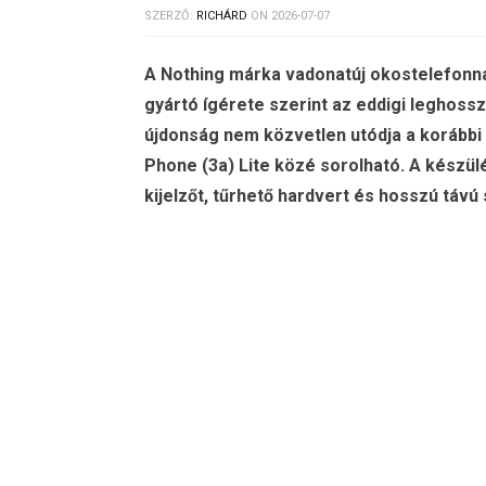
SZERZŐ:
RICHÁRD
ON
2026-07-07
A Nothing márka vadonatúj okostelefonna
gyártó ígérete szerint az eddigi leghos
újdonság nem közvetlen utódja a korábbi
Phone (3a) Lite közé sorolható. A készülé
kijelzőt, tűrhető hardvert és hosszú távú