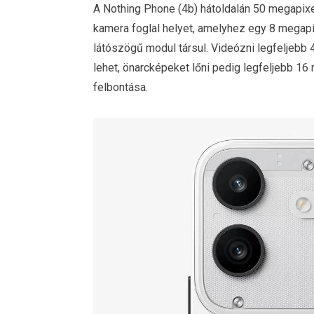
A Nothing Phone (4b) hátoldalán 50 megapixel
kamera foglal helyet, amelyhez egy 8 megap
látószögű modul társul. Videózni legfeljeb
lehet, önarcképeket lőni pedig legfeljebb 16
felbontása.