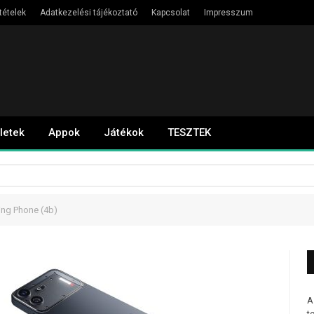
tételek
Adatkezelési tájékoztató
Kapcsolat
Impresszum
letek
Appok
Játékok
TESZTEK
ing Phone (4b)
A
t