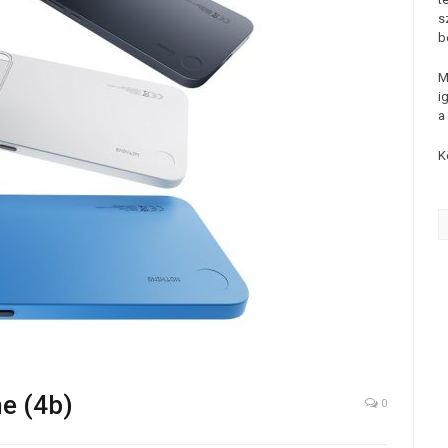
s
b
M
i
a
K
e (4b)
0