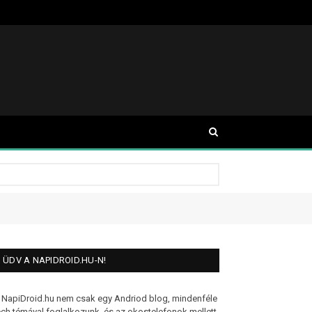
ÜDV A NAPIDROID.HU-N!
 NapiDroid.hu nem csak egy Andriod blog, mindenféle
ech témával foglalkozunk, és az okostelefonok mellett