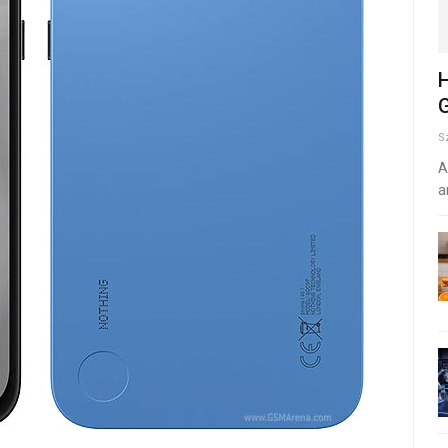
H
G
S
A
a