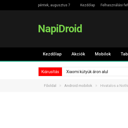
péntek, augusztus 7
Kezdőlap
Felhasználási fel
NapiDroid
Kezdőlap
Akciók
Mobilok
Tab
Kiárusítás
Xiaomi kütyük áron alul
»
»
Főoldal
Android mobilok
Hivatalos a Noth