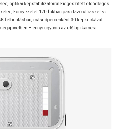
es, optikai képstabilizátorral kiegészített elsődleges
ixeles, környezetét 120 fokban pásztázó ultraszéles
b 4K felbontásban, másodpercenként 30 képkockával
 megapixelben – ennyi ugyanis az előlapi kamera