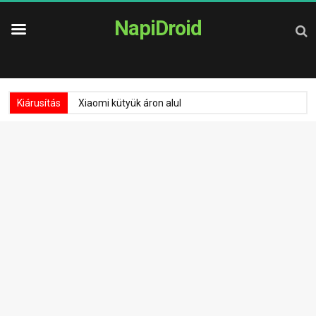
NapiDroid
Kiárusítás
Xiaomi kütyük áron alul