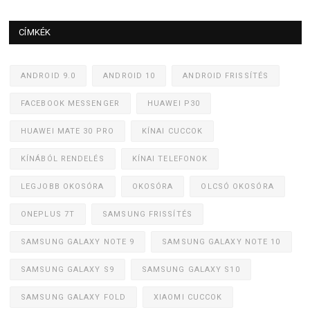
CÍMKÉK
ANDROID 9.0
ANDROID 10
ANDROID FRISSÍTÉS
FACEBOOK MESSENGER
HUAWEI P30
HUAWEI MATE 30 PRO
KÍNAI CUCCOK
KÍNÁBÓL RENDELÉS
KÍNAI TELEFONOK
LEGJOBB OKOSÓRA
OKOSÓRA
OLCSÓ OKOSÓRA
ONEPLUS 7T
SAMSUNG FRISSÍTÉS
SAMSUNG GALAXY NOTE 9
SAMSUNG GALAXY NOTE 10
SAMSUNG GALAXY S9
SAMSUNG GALAXY S10
SAMSUNG GALAXY FOLD
XIAOMI CUCCOK