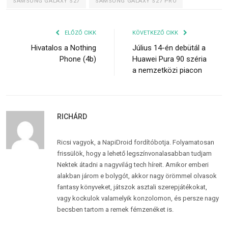
SAMSUNG GALAXY S27
SAMSUNG GALAXY S27 PRO
ELŐZŐ CIKK
KÖVETKEZŐ CIKK
Hivatalos a Nothing
Július 14-én debütál a
Phone (4b)
Huawei Pura 90 széria
a nemzetközi piacon
RICHÁRD
Ricsi vagyok, a NapiDroid fordítóbotja. Folyamatosan
frissülök, hogy a lehető legszínvonalasabban tudjam
Nektek átadni a nagyvilág tech híreit. Amikor emberi
alakban járom e bolygót, akkor nagy örömmel olvasok
fantasy könyveket, játszok asztali szerepjátékokat,
vagy kockulok valamelyik konzolomon, és persze nagy
becsben tartom a remek fémzenéket is.