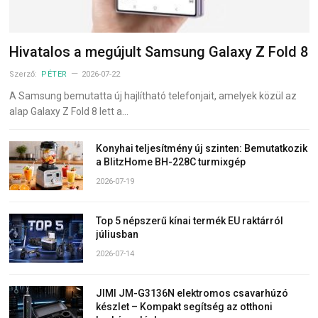
Hivatalos a megújult Samsung Galaxy Z Fold 8
Szerző:
PÉTER
2026-07-22
A Samsung bemutatta új hajlítható telefonjait, amelyek közül az
alap Galaxy Z Fold 8 lett a…
Konyhai teljesítmény új szinten: Bemutatkozik
a BlitzHome BH-228C turmixgép
2026-07-19
Top 5 népszerű kínai termék EU raktárról
júliusban
2026-07-14
JIMI JM-G3136N elektromos csavarhúzó
készlet – Kompakt segítség az otthoni