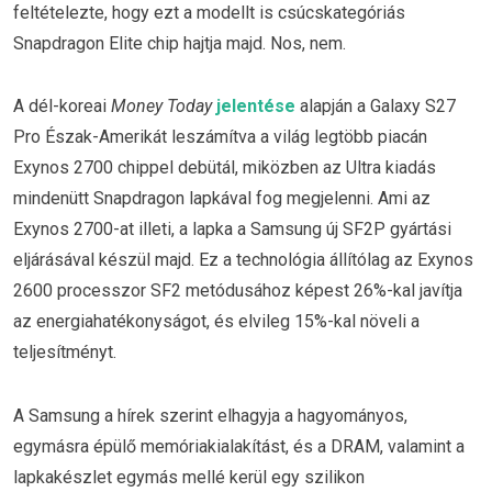
feltételezte, hogy ezt a modellt is csúcskategóriás
Snapdragon Elite chip hajtja majd. Nos, nem.
A dél-koreai
Money Today
jelentése
alapján a Galaxy S27
Pro Észak-Amerikát leszámítva a világ legtöbb piacán
Exynos 2700 chippel debütál, miközben az Ultra kiadás
mindenütt Snapdragon lapkával fog megjelenni. Ami az
Exynos 2700-at illeti, a lapka a Samsung új SF2P gyártási
eljárásával készül majd. Ez a technológia állítólag az Exynos
2600 processzor SF2 metódusához képest 26%-kal javítja
az energiahatékonyságot, és elvileg 15%-kal növeli a
teljesítményt.
A Samsung a hírek szerint elhagyja a hagyományos,
egymásra épülő memóriakialakítást, és a DRAM, valamint a
lapkakészlet egymás mellé kerül egy szilikon