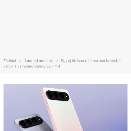
»
»
Főoldal
Android mobilok
Egy új hír ismeretében már kevésbé
várjuk a Samsung Galaxy S27 Prót