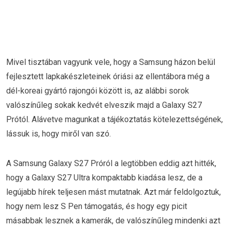
Mivel tisztában vagyunk vele, hogy a Samsung házon belül
fejlesztett lapkakészleteinek óriási az ellentábora még a
dél-koreai gyártó rajongói között is, az alábbi sorok
valószínűleg sokak kedvét elveszik majd a Galaxy S27
Prótól. Alávetve magunkat a tájékoztatás kötelezettségének,
lássuk is, hogy miről van szó.
A Samsung Galaxy S27 Próról a legtöbben eddig azt hitték,
hogy a Galaxy S27 Ultra kompaktabb kiadása lesz, de a
legújabb hírek teljesen mást mutatnak. Azt már feldolgoztuk,
hogy nem lesz S Pen támogatás, és hogy egy picit
másabbak lesznek a kamerák, de valószínűleg mindenki azt