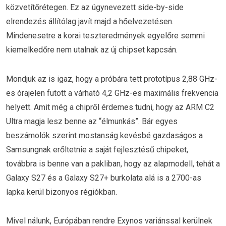
közvetítőrétegen. Ez az úgynevezett side-by-side
elrendezés állítólag javít majd a hőelvezetésen.
Mindenesetre a korai teszteredmények egyelőre semmi
kiemelkedőre nem utalnak az új chipset kapcsán.
Mondjuk az is igaz, hogy a próbára tett prototípus 2,88 GHz-
es órajelen futott a várható 4,2 GHz-es maximális frekvencia
helyett. Amit még a chipről érdemes tudni, hogy az ARM C2
Ultra magja lesz benne az “élmunkás”. Bár egyes
beszámolók szerint mostanság kevésbé gazdaságos a
Samsungnak erőltetnie a saját fejlesztésű chipeket,
továbbra is benne van a pakliban, hogy az alapmodell, tehát a
Galaxy S27 és a Galaxy S27+ burkolata alá is a 2700-as
lapka kerül bizonyos régiókban.
Mivel nálunk, Európában rendre Exynos variánssal kerülnek