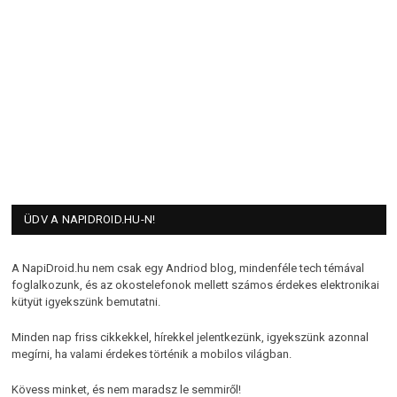
ÜDV A NAPIDROID.HU-N!
A NapiDroid.hu nem csak egy Andriod blog, mindenféle tech témával
foglalkozunk, és az okostelefonok mellett számos érdekes elektronikai
kütyüt igyekszünk bemutatni.
Minden nap friss cikkekkel, hírekkel jelentkezünk, igyekszünk azonnal
megírni, ha valami érdekes történik a mobilos világban.
Kövess minket, és nem maradsz le semmiről!