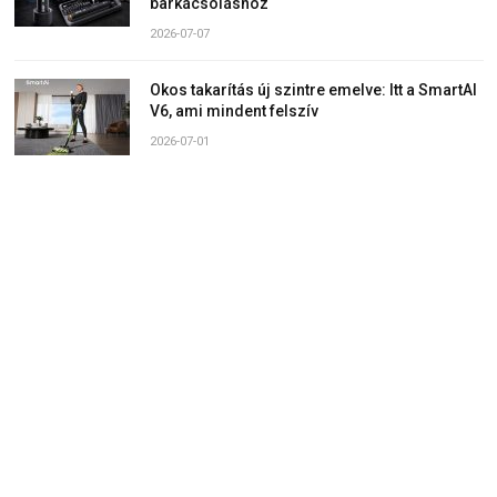
barkácsoláshoz
2026-07-07
Okos takarítás új szintre emelve: Itt a SmartAI
V6, ami mindent felszív
2026-07-01