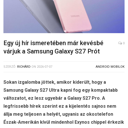
Egy új hír ismeretében már kevésbé
0
várjuk a Samsung Galaxy S27 Prót
SZERZŐ:
RICHÁRD
ON
2026-07-07
ANDROID MOBILOK
Sokan izgalomba jöttek, amikor kiderült, hogy a
Samsung Galaxy S27 Ultra kapni fog egy kompaktabb
változatot, ez lesz ugyebár a Galaxy S27 Pro. A
legfrissebb hírek szerint ez a kijelentés sajnos nem
állja meg teljesen a helyét, ugyanis az okostelefon
Észak-Amerikán kívül mindenhol Exynos chippel érkezik