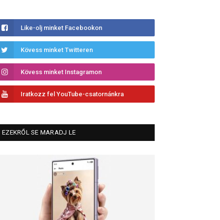
Like-olj minket Facebookon
Kövess minket Twitteren
Kövess minket Instagramon
Iratkozz fel YouTube-csatornánkra
EZEKRŐL SE MARADJ LE