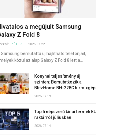
ivatalos a megújult Samsung
alaxy Z Fold 8
zerző:
PÉTER
2026-07-22
 Samsung bemutatta új hajlítható telefonjait,
melyek közül az alap Galaxy Z Fold 8 lett a…
Konyhai teljesítmény új
szinten: Bemutatkozik a
BlitzHome BH-228C turmixgép
2026-07-19
Top 5 népszerű kínai termék EU
raktárról júliusban
2026-07-14