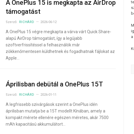
A OnePlus 15 is megkapta az AirDrop
t
s
támogatást
b
Szerző:
RICHÁRD
2026-06-12
M
i
A OnePlus 15 végre megkapta a várva várt Quick Share-
a
alapú AirDrop támogatást, így a legújabb
szoftverfrissítéssel a felhasználók már
K
zökkenőmentesen küldhetnek és fogadhatnak fájlokat az
Apple…
Áprilisban debütál a OnePlus 15T
Szerző:
RICHÁRD
2026-01-11
A legfrissebb szivárgások szerint a OnePlus idén
áprilisban mutatja be a 15T modellt Kínában, amely a
kompakt mérete ellenére egészen méretes, akár 7500
mAh kapacitású akkumulátort…