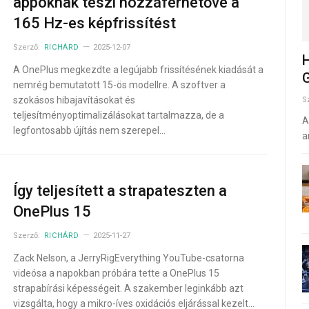
appoknak teszi hozzáférhetővé a
165 Hz-es képfrissítést
Szerző:
RICHÁRD
2025-12-07
H
A OnePlus megkezdte a legújabb frissítésének kiadását a
G
nemrég bemutatott 15-ös modellre. A szoftver a
szokásos hibajavításokat és
S
teljesítményoptimalizálásokat tartalmazza, de a
A
legfontosabb újítás nem szerepel…
a
Így teljesített a strapateszten a
OnePlus 15
Szerző:
RICHÁRD
2025-11-27
Zack Nelson, a JerryRigEverything YouTube-csatorna
videósa a napokban próbára tette a OnePlus 15
strapabírási képességeit. A szakember leginkább azt
vizsgálta, hogy a mikro-íves oxidációs eljárással kezelt…