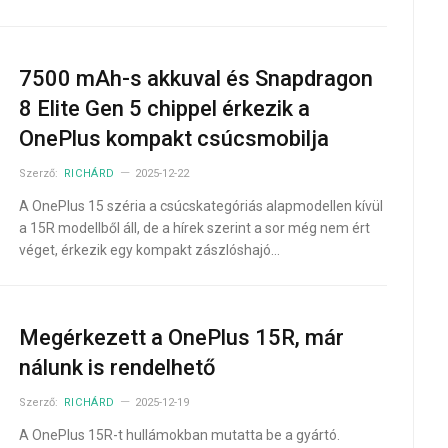
7500 mAh-s akkuval és Snapdragon
8 Elite Gen 5 chippel érkezik a
OnePlus kompakt csúcsmobilja
Szerző:
RICHÁRD
2025-12-22
A OnePlus 15 széria a csúcskategóriás alapmodellen kívül
a 15R modellből áll, de a hírek szerint a sor még nem ért
véget, érkezik egy kompakt zászlóshajó…
Megérkezett a OnePlus 15R, már
nálunk is rendelhető
Szerző:
RICHÁRD
2025-12-19
A OnePlus 15R-t hullámokban mutatta be a gyártó.