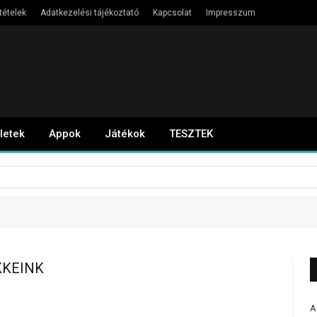
tételek
Adatkezelési tájékoztató
Kapcsolat
Impresszum
letek
Appok
Játékok
TESZTEK
KKEINK
A