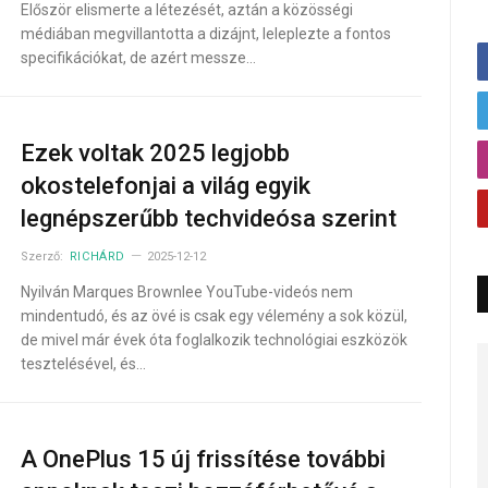
Először elismerte a létezését, aztán a közösségi
médiában megvillantotta a dizájnt, leleplezte a fontos
specifikációkat, de azért messze…
Ezek voltak 2025 legjobb
okostelefonjai a világ egyik
legnépszerűbb techvideósa szerint
Szerző:
RICHÁRD
2025-12-12
Nyilván Marques Brownlee YouTube-videós nem
mindentudó, és az övé is csak egy vélemény a sok közül,
de mivel már évek óta foglalkozik technológiai eszközök
tesztelésével, és…
A OnePlus 15 új frissítése további