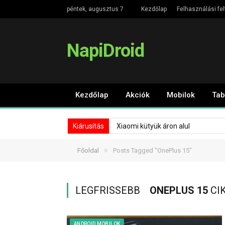
péntek, augusztus 7
Kezdőlap
Felhasználási fel
NapiDroid
Kezdőlap
Akciók
Mobilok
Tab
Kiárusítás
Xiaomi kütyük áron alul
»
Főoldal
Posts Tagged "OnePlus 15"
LEGFRISSEBB
ONEPLUS 15
CI
ANDROID MOBILOK