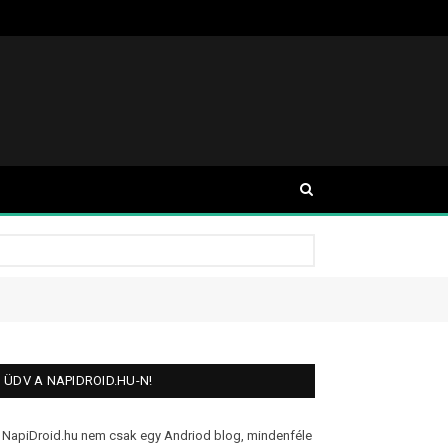
ÜDV A NAPIDROID.HU-N!
 NapiDroid.hu nem csak egy Andriod blog, mindenféle