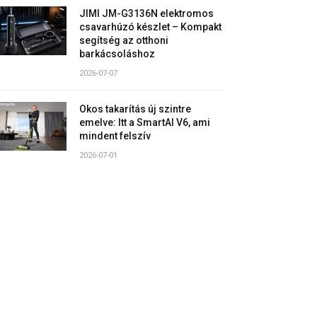
JIMI JM-G3136N elektromos
csavarhúzó készlet – Kompakt
segítség az otthoni
barkácsoláshoz
2026-07-07
Okos takarítás új szintre
emelve: Itt a SmartAI V6, ami
mindent felszív
2026-07-01