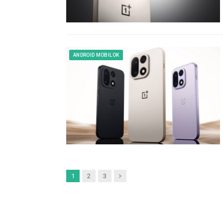
ANDROID MOBILOK
Next
1
2
3