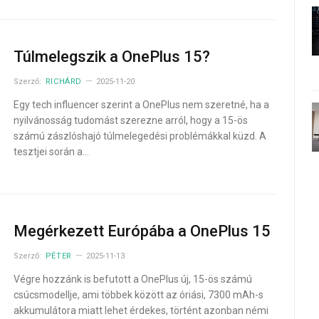
Túlmelegszik a OnePlus 15?
Szerző:
RICHÁRD
2025-11-20
Egy tech influencer szerint a OnePlus nem szeretné, ha a
nyilvánosság tudomást szerezne arról, hogy a 15-ös
számú zászlóshajó túlmelegedési problémákkal küzd. A
tesztjei során a…
Megérkezett Európába a OnePlus 15
Szerző:
PÉTER
2025-11-13
Végre hozzánk is befutott a OnePlus új, 15-ös számú
csúcsmodellje, ami többek között az óriási, 7300 mAh-s
akkumulátora miatt lehet érdekes, történt azonban némi