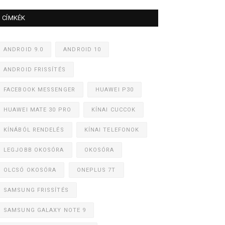
CÍMKÉK
ANDROID 9.0
ANDROID 10
ANDROID FRISSÍTÉS
FACEBOOK MESSENGER
HUAWEI P30
HUAWEI MATE 30 PRO
KÍNAI CUCCOK
KÍNÁBÓL RENDELÉS
KÍNAI TELEFONOK
LEGJOBB OKOSÓRA
OKOSÓRA
OLCSÓ OKOSÓRA
ONEPLUS 7T
SAMSUNG FRISSÍTÉS
SAMSUNG GALAXY NOTE 9