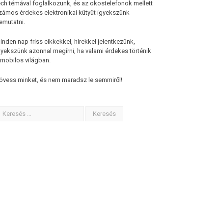
ech témával foglalkozunk, és az okostelefonok mellett
zámos érdekes elektronikai kütyüt igyekszünk
emutatni.
inden nap friss cikkekkel, hírekkel jelentkezünk,
gyekszünk azonnal megírni, ha valami érdekes történik
 mobilos világban.
övess minket, és nem maradsz le semmiről!