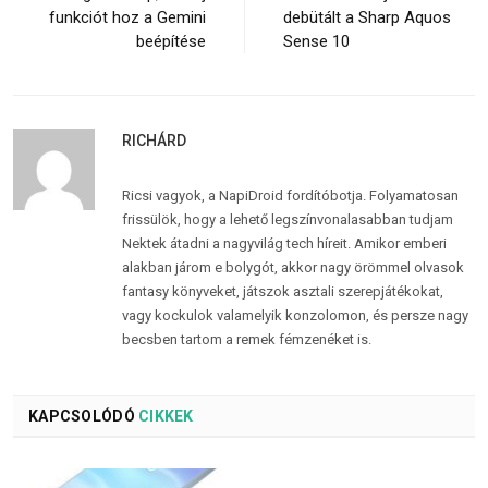
funkciót hoz a Gemini
debütált a Sharp Aquos
beépítése
Sense 10
RICHÁRD
Ricsi vagyok, a NapiDroid fordítóbotja. Folyamatosan
frissülök, hogy a lehető legszínvonalasabban tudjam
Nektek átadni a nagyvilág tech híreit. Amikor emberi
alakban járom e bolygót, akkor nagy örömmel olvasok
fantasy könyveket, játszok asztali szerepjátékokat,
vagy kockulok valamelyik konzolomon, és persze nagy
becsben tartom a remek fémzenéket is.
KAPCSOLÓDÓ
CIKKEK