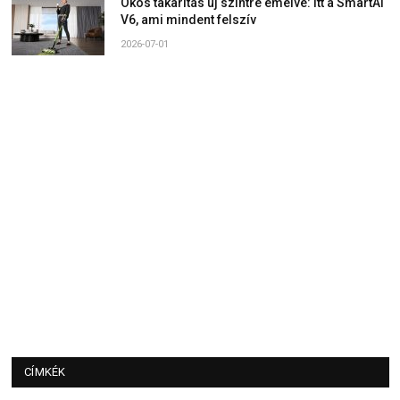
Okos takarítás új szintre emelve: Itt a SmartAI
V6, ami mindent felszív
2026-07-01
CÍMKÉK