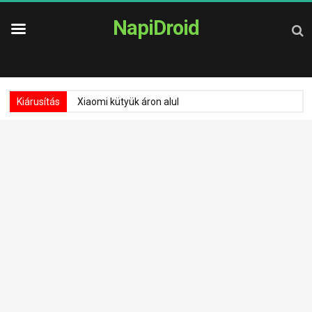
NapiDroid
Kiárusítás
Xiaomi kütyük áron alul