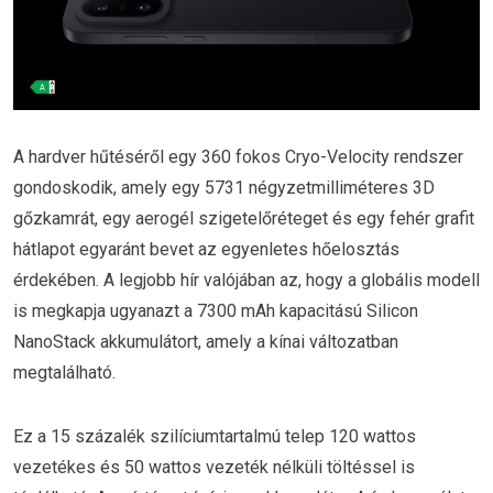
A hardver hűtéséről egy 360 fokos Cryo-Velocity rendszer
gondoskodik, amely egy 5731 négyzetmilliméteres 3D
gőzkamrát, egy aerogél szigetelőréteget és egy fehér grafit
hátlapot egyaránt bevet az egyenletes hőelosztás
érdekében. A legjobb hír valójában az, hogy a globális modell
is megkapja ugyanazt a 7300 mAh kapacitású Silicon
NanoStack akkumulátort, amely a kínai változatban
megtalálható.
Ez a 15 százalék szilíciumtartalmú telep 120 wattos
vezetékes és 50 wattos vezeték nélküli töltéssel is