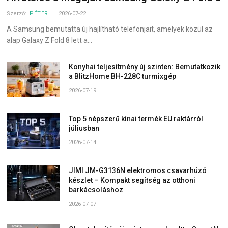
Szerző:
PÉTER
2026-07-22
A Samsung bemutatta új hajlítható telefonjait, amelyek közül az
alap Galaxy Z Fold 8 lett a…
Konyhai teljesítmény új szinten: Bemutatkozik
a BlitzHome BH-228C turmixgép
2026-07-19
Top 5 népszerű kínai termék EU raktárról
júliusban
2026-07-14
JIMI JM-G3136N elektromos csavarhúzó
készlet – Kompakt segítség az otthoni
barkácsoláshoz
2026-07-07