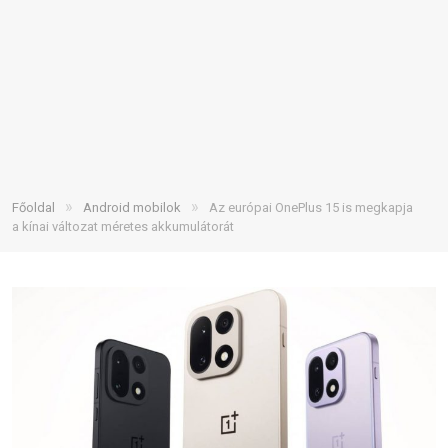
»
»
Főoldal
Android mobilok
Az európai OnePlus 15 is megkapja
a kínai változat méretes akkumulátorát