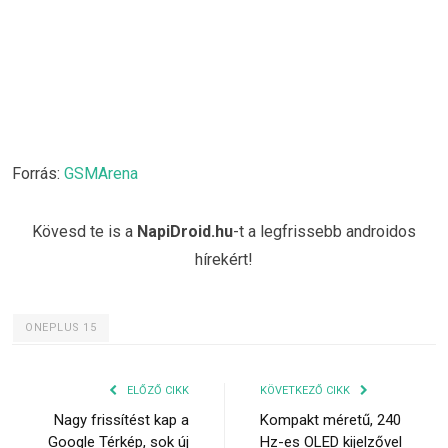
Forrás:
GSMArena
Kövesd te is a
NapiDroid.hu
-t a legfrissebb androidos
hírekért!
ONEPLUS 15
ELŐZŐ CIKK
KÖVETKEZŐ CIKK
Nagy frissítést kap a
Kompakt méretű, 240
Google Térkép, sok új
Hz-es OLED kijelzővel