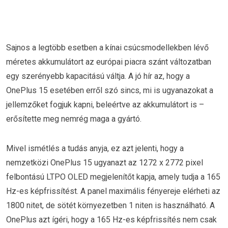
Sajnos a legtöbb esetben a kínai csúcsmodellekben lévő
méretes akkumulátort az európai piacra szánt változatban
egy szerényebb kapacitású váltja. A jó hír az, hogy a
OnePlus 15 esetében erről szó sincs, mi is ugyanazokat a
jellemzőket fogjuk kapni, beleértve az akkumulátort is –
erősítette meg nemrég maga a gyártó.
Mivel ismétlés a tudás anyja, ez azt jelenti, hogy a
nemzetközi OnePlus 15 ugyanazt az 1272 x 2772 pixel
felbontású LTPO OLED megjelenítőt kapja, amely tudja a 165
Hz-es képfrissítést. A panel maximális fényereje elérheti az
1800 nitet, de sötét környezetben 1 niten is használható. A
OnePlus azt ígéri, hogy a 165 Hz-es képfrissítés nem csak