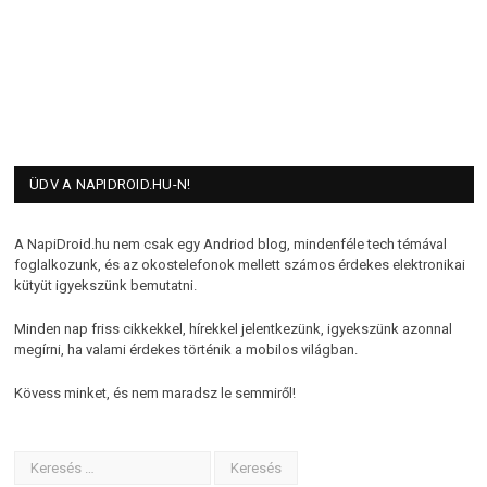
ÜDV A NAPIDROID.HU-N!
A NapiDroid.hu nem csak egy Andriod blog, mindenféle tech témával
foglalkozunk, és az okostelefonok mellett számos érdekes elektronikai
kütyüt igyekszünk bemutatni.
Minden nap friss cikkekkel, hírekkel jelentkezünk, igyekszünk azonnal
megírni, ha valami érdekes történik a mobilos világban.
Kövess minket, és nem maradsz le semmiről!