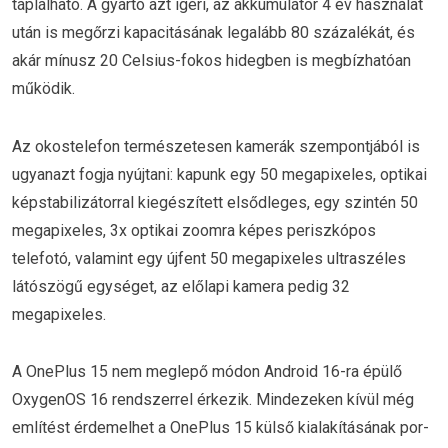
táplálható. A gyártó azt ígéri, az akkumulátor 4 év használat
után is megőrzi kapacitásának legalább 80 százalékát, és
akár mínusz 20 Celsius-fokos hidegben is megbízhatóan
működik.
Az okostelefon természetesen kamerák szempontjából is
ugyanazt fogja nyújtani: kapunk egy 50 megapixeles, optikai
képstabilizátorral kiegészített elsődleges, egy szintén 50
megapixeles, 3x optikai zoomra képes periszkópos
telefotó, valamint egy újfent 50 megapixeles ultraszéles
látószögű egységet, az előlapi kamera pedig 32
megapixeles.
A OnePlus 15 nem meglepő módon Android 16-ra épülő
OxygenOS 16 rendszerrel érkezik. Mindezeken kívül még
említést érdemelhet a OnePlus 15 külső kialakításának por-