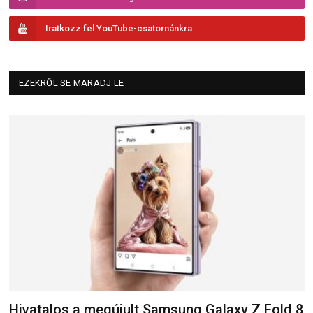
Iratkozz fel YouTube-csatornánkra
EZEKRŐL SE MARADJ LE
Hivatalos a megújult Samsung Galaxy Z Fold 8