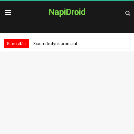
NapiDroid
Kiárusítás
Xiaomi kütyük áron alul