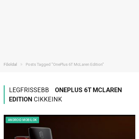
»
Főoldal
Posts Tagged "OnePlus 6T McLaren Edition"
LEGFRISSEBB
ONEPLUS 6T MCLAREN
EDITION
CIKKEINK
ANDROID MOBILOK