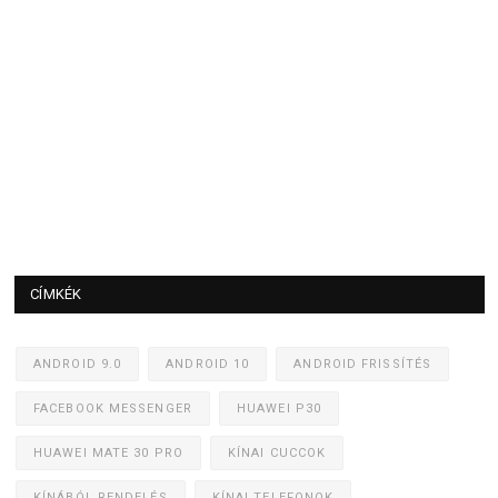
CÍMKÉK
ANDROID 9.0
ANDROID 10
ANDROID FRISSÍTÉS
FACEBOOK MESSENGER
HUAWEI P30
HUAWEI MATE 30 PRO
KÍNAI CUCCOK
KÍNÁBÓL RENDELÉS
KÍNAI TELEFONOK