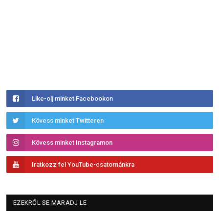
Like-olj minket Facebookon
Kövess minket Twitteren
Kövess minket Instagramon
Iratkozz fel YouTube-csatornánkra
EZEKRŐL SE MARADJ LE