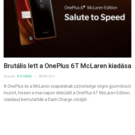
Brutális lett a OnePlus 6T McLaren kiadása
Szerző:
RICHÁRD
2018-12-11
A OnePlus és a McLaren csapatának szövetsége végre gyümölcsöt
hozott, hiszen a mai napon debütált a OnePlus 6T McLaren Edition,
ráadásul bemutatták a Dash Charge utódját…