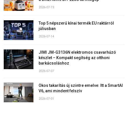
2026-07-19
Top 5 népszerű kínai termék EU raktárról
júliusban
2026-07-14
JIMI JM-G3136N elektromos csavarhúzó
készlet – Kompakt segítség az otthoni
barkácsoláshoz
2026-07-07
Okos takarítás új szintre emelve: Itt a SmartAI
V6, ami mindent felszív
2026-07-01