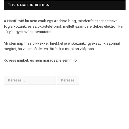
ÜDV A NAPIDROID.HU-N!
A NapiDroid.hu nem csak egy Andriod blog, mindenféle tech témával
foglalkozunk, és az okostelefonok mellett számos érdekes elektronikai
kütyüt igyekszünk bemutatni.
Minden nap friss cikkekkel, hírekkel jelentkezünk, igyekszünk azonnal
megírni, ha valami érdekes történik a mobilos világban.
Kövess minket, és nem maradsz le semmiről!