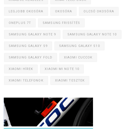
LEGJOBB OKOSÓRA
OKOSÓRA
OLCSÓ OKOSÓRA
ONEPLUS 7T
SAMSUNG FRISSÍTÉS
SAMSUNG GALAXY NOTE 9
SAMSUNG GALAXY NOTE 10
SAMSUNG GALAXY S9
SAMSUNG GALAXY S10
SAMSUNG GALAXY FOLD
XIAOMI CUCCOK
XIAOMI HÍREK
XIAOMI MI NOTE 10
XIAOMI TELEFONOK
XIAOMI TESZTEK