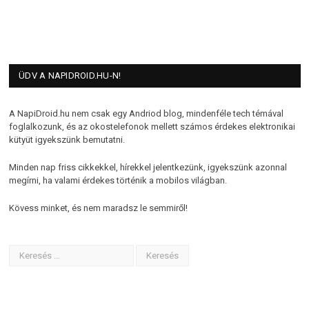
ÜDV A NAPIDROID.HU-N!
A NapiDroid.hu nem csak egy Andriod blog, mindenféle tech témával
foglalkozunk, és az okostelefonok mellett számos érdekes elektronikai
kütyüt igyekszünk bemutatni.
Minden nap friss cikkekkel, hírekkel jelentkezünk, igyekszünk azonnal
megírni, ha valami érdekes történik a mobilos világban.
Kövess minket, és nem maradsz le semmiről!