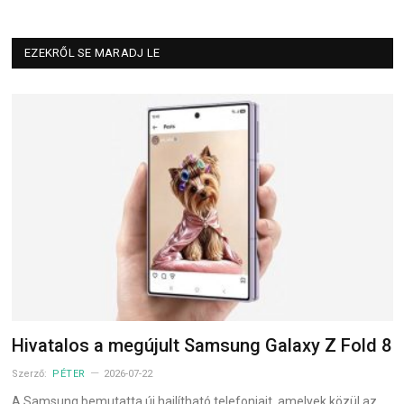
EZEKRŐL SE MARADJ LE
Hivatalos a megújult Samsung Galaxy Z Fold 8
Szerző:
PÉTER
2026-07-22
A Samsung bemutatta új hajlítható telefonjait, amelyek közül az