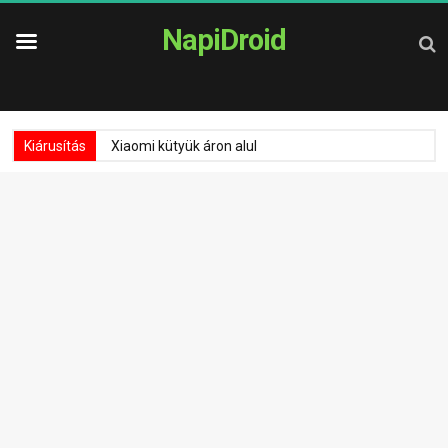
NapiDroid
Kiárusítás
Xiaomi kütyük áron alul