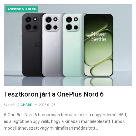
ANDROID MOBILOK
Tesztkörön járt a OnePlus Nord 6
Szerző:
RICHÁRD
2026-01-23
A OnePlus Nord 6 hamarosan bemutatkozik a nagyérdemű előtt,
és a legtöbben úgy vélik, hogy a Kínában már leleplezett Turbo 6
modell átnevezett vagy minimálisan módosított…