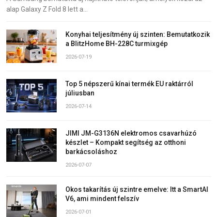
alap Galaxy Z Fold 8 lett a…
Konyhai teljesítmény új szinten: Bemutatkozik
a BlitzHome BH-228C turmixgép
2026-07-19
Top 5 népszerű kínai termék EU raktárról
júliusban
2026-07-14
JIMI JM-G3136N elektromos csavarhúzó
készlet – Kompakt segítség az otthoni
barkácsoláshoz
2026-07-07
Okos takarítás új szintre emelve: Itt a SmartAI
V6, ami mindent felszív
2026-07-01