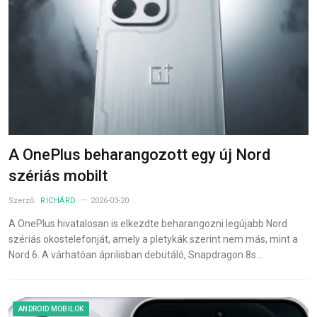
A OnePlus beharangozott egy új Nord
szériás mobilt
Szerző:
RICHÁRD
2026-03-20
A OnePlus hivatalosan is elkezdte beharangozni legújabb Nord
szériás okostelefonját, amely a pletykák szerint nem más, mint a
Nord 6. A várhatóan áprilisban debütáló, Snapdragon 8s…
ANDROID MOBILOK