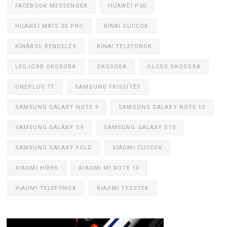
FACEBOOK MESSENGER
HUAWEI P30
HUAWEI MATE 30 PRO
KÍNAI CUCCOK
KÍNÁBÓL RENDELÉS
KÍNAI TELEFONOK
LEGJOBB OKOSÓRA
OKOSÓRA
OLCSÓ OKOSÓRA
ONEPLUS 7T
SAMSUNG FRISSÍTÉS
SAMSUNG GALAXY NOTE 9
SAMSUNG GALAXY NOTE 10
SAMSUNG GALAXY S9
SAMSUNG GALAXY S10
SAMSUNG GALAXY FOLD
XIAOMI CUCCOK
XIAOMI HÍREK
XIAOMI MI NOTE 10
XIAOMI TELEFONOK
XIAOMI TESZTEK