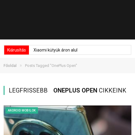
Kiárusítás
Xiaomi kütyük áron alul
»
Főoldal
Posts Tagged "OnePlus Open"
LEGFRISSEBB
ONEPLUS OPEN
CIKKEINK
ANDROID MOBILOK