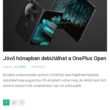
Jövő hónapban debütálhat a OnePlus Open
Szerző:
RICHÁRD
2023-09-22
Korábbi szóbeszédek szerint a OnePlus első hajlítható kijelzős
okostelefonja augusztus 29-én jelent volna meg, de ebből nem lett
semmi, hiszen már szeptember van, és a készülék…
Next
1
2