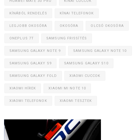
HUAWEI MATE 30 PRO
KÍNAI CUCCOK
KÍNÁBÓL RENDELÉS
KÍNAI TELEFONOK
LEGJOBB OKOSÓRA
OKOSÓRA
OLCSÓ OKOSÓRA
ONEPLUS 7T
SAMSUNG FRISSÍTÉS
SAMSUNG GALAXY NOTE 9
SAMSUNG GALAXY NOTE 10
SAMSUNG GALAXY S9
SAMSUNG GALAXY S10
SAMSUNG GALAXY FOLD
XIAOMI CUCCOK
XIAOMI HÍREK
XIAOMI MI NOTE 10
XIAOMI TELEFONOK
XIAOMI TESZTEK