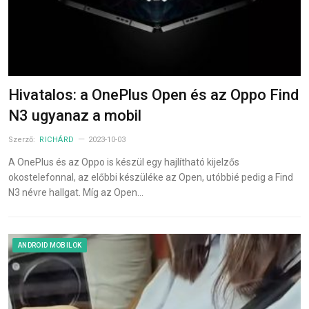
Hivatalos: a OnePlus Open és az Oppo Find
N3 ugyanaz a mobil
Szerző:
RICHÁRD
2023-10-03
A OnePlus és az Oppo is készül egy hajlítható kijelzős
okostelefonnal, az előbbi készüléke az Open, utóbbié pedig a Find
N3 névre hallgat. Míg az Open…
ANDROID MOBILOK