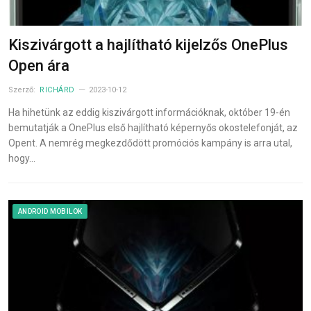
Kiszivárgott a hajlítható kijelzős OnePlus
Open ára
Szerző:
RICHÁRD
2023-10-12
Ha hihetünk az eddig kiszivárgott információknak, október 19-én
bemutatják a OnePlus első hajlítható képernyős okostelefonját, az
Opent. A nemrég megkezdődött promóciós kampány is arra utal,
hogy…
ANDROID MOBILOK