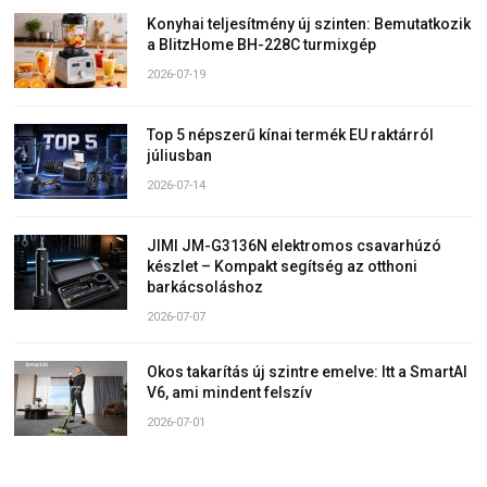
Konyhai teljesítmény új szinten: Bemutatkozik
a BlitzHome BH-228C turmixgép
2026-07-19
Top 5 népszerű kínai termék EU raktárról
júliusban
2026-07-14
JIMI JM-G3136N elektromos csavarhúzó
készlet – Kompakt segítség az otthoni
barkácsoláshoz
2026-07-07
Okos takarítás új szintre emelve: Itt a SmartAI
V6, ami mindent felszív
2026-07-01