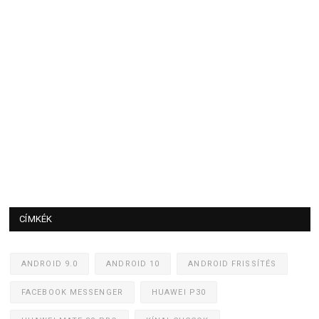
CÍMKÉK
ANDROID 9.0
ANDROID 10
ANDROID FRISSÍTÉS
FACEBOOK MESSENGER
HUAWEI P30