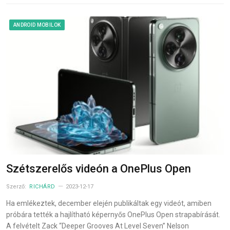
ANDROID MOBILOK
Szétszerelős videón a OnePlus Open
Szerző:
RICHÁRD
2023-12-17
Ha emlékeztek, december elején publikáltak egy videót, amiben
próbára tették a hajlítható képernyős OnePlus Open strapabírását.
A felvételt Zack “Deeper Grooves At Level Seven” Nelson