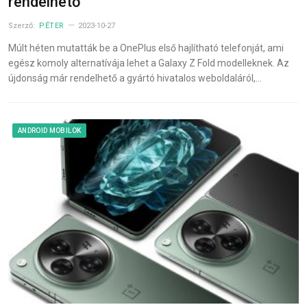
rendelhető
Szerző:
PÉTER
2023-10-27
Múlt héten mutatták be a OnePlus első hajlítható telefonját, ami
egész komoly alternatívája lehet a Galaxy Z Fold modelleknek. Az
újdonság már rendelhető a gyártó hivatalos weboldaláról,…
ANDROID MOBILOK