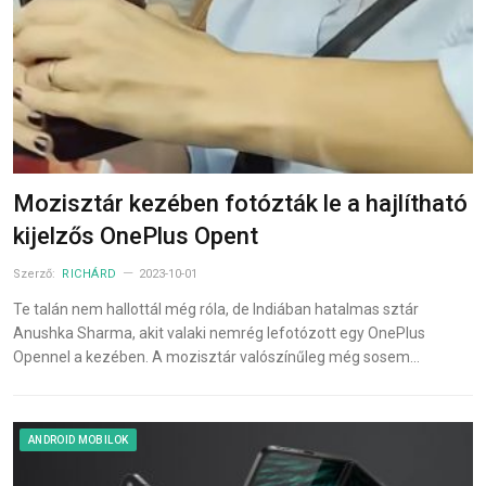
Mozisztár kezében fotózták le a hajlítható
kijelzős OnePlus Opent
Szerző:
RICHÁRD
2023-10-01
Te talán nem hallottál még róla, de Indiában hatalmas sztár
Anushka Sharma, akit valaki nemrég lefotózott egy OnePlus
Opennel a kezében. A mozisztár valószínűleg még sosem…
ANDROID MOBILOK