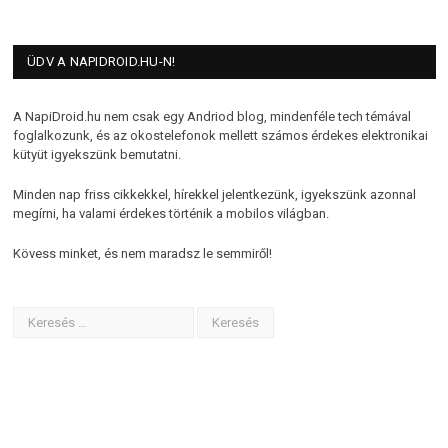
ÜDV A NAPIDROID.HU-N!
A NapiDroid.hu nem csak egy Andriod blog, mindenféle tech témával
foglalkozunk, és az okostelefonok mellett számos érdekes elektronikai
kütyüt igyekszünk bemutatni.
Minden nap friss cikkekkel, hírekkel jelentkezünk, igyekszünk azonnal
megírni, ha valami érdekes történik a mobilos világban.
Kövess minket, és nem maradsz le semmiről!