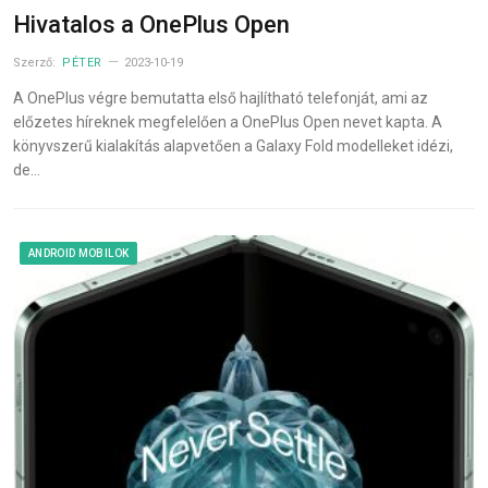
Hivatalos a OnePlus Open
Szerző:
PÉTER
2023-10-19
A OnePlus végre bemutatta első hajlítható telefonját, ami az
előzetes híreknek megfelelően a OnePlus Open nevet kapta. A
könyvszerű kialakítás alapvetően a Galaxy Fold modelleket idézi,
de…
ANDROID MOBILOK