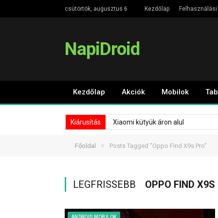
csütörtök, augusztus 6
Kezdőlap
Felhasználási 
NapiDroid
Kezdőlap
Akciók
Mobilok
Tab
Kiárusítás
Xiaomi kütyük áron alul
»
Főoldal
Posts Tagged "Oppo Find X9s Pro"
LEGFRISSEBB
OPPO FIND X9S
ANDROID MOBILOK