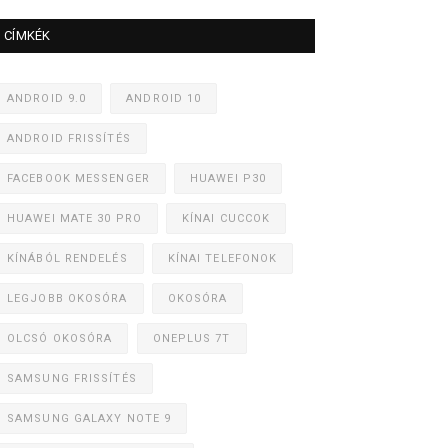
CÍMKÉK
ANDROID 9.0
ANDROID 10
ANDROID FRISSÍTÉS
FACEBOOK MESSENGER
HUAWEI P30
HUAWEI MATE 30 PRO
KÍNAI CUCCOK
KÍNÁBÓL RENDELÉS
KÍNAI TELEFONOK
LEGJOBB OKOSÓRA
OKOSÓRA
OLCSÓ OKOSÓRA
ONEPLUS 7T
SAMSUNG FRISSÍTÉS
SAMSUNG GALAXY NOTE 9