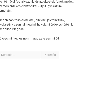
ech témával foglalkozunk, és az okostelefonok mellett
zámos érdekes elektronikai kütyüt igyekszünk
emutatni.
inden nap friss cikkekkel, hírekkel jelentkezünk,
gyekszünk azonnal megírni, ha valami érdekes történik
 mobilos világban.
övess minket, és nem maradsz le semmiről!