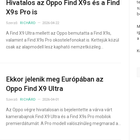
Hivatalos az Oppo Find X9s és a Find
t
s
X9s Pro is
b
Szerző:
RICHÁRD
2026-04-22
M
i
A Find X9 Ultra mellett az Oppo bemutatta a Find X9s,
a
valamint a Find X9s Pro okostelefonokat is. Kettejük közül
csak az alapmodell lesz kapható nemzetközileg…
K
Ekkor jelenik meg Európában az
Oppo Find X9 Ultra
Szerző:
RICHÁRD
2026-04-01
Az Oppo végre hivatalosan is bejelentette a várva várt
kamerabajnok Find X9 Ultra és a Find X9s Pro mobilok
premierdátumát. A Pro modell valószínűleg megmarad a…