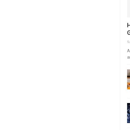
H
G
S
A
a