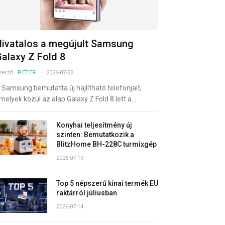
ivatalos a megújult Samsung
alaxy Z Fold 8
zerző:
PÉTER
2026-07-22
 Samsung bemutatta új hajlítható telefonjait,
melyek közül az alap Galaxy Z Fold 8 lett a…
Konyhai teljesítmény új
szinten: Bemutatkozik a
BlitzHome BH-228C turmixgép
2026-07-19
Top 5 népszerű kínai termék EU
raktárról júliusban
2026-07-14