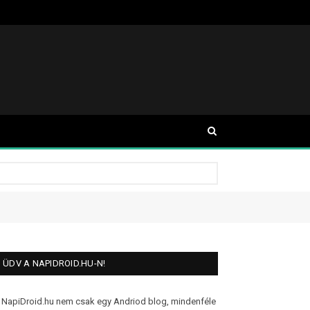
ÜDV A NAPIDROID.HU-N!
 NapiDroid.hu nem csak egy Andriod blog, mindenféle