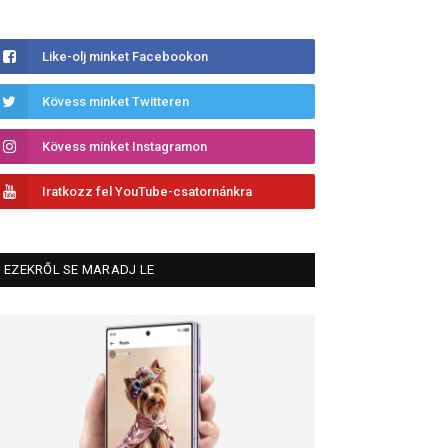
Like-olj minket Facebookon
Kövess minket Twitteren
Kövess minket Instagramon
Iratkozz fel YouTube-csatornánkra
EZEKRŐL SE MARADJ LE