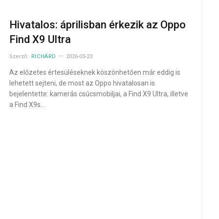
Hivatalos: áprilisban érkezik az Oppo
Find X9 Ultra
Szerző:
RICHÁRD
2026-03-23
Az előzetes értesüléseknek köszönhetően már eddig is
lehetett sejteni, de most az Oppo hivatalosan is
bejelentette: kamerás csúcsmobiljai, a Find X9 Ultra, illetve
a Find X9s…