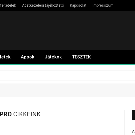
feltételek
Adatkezelési tájékoztató
Kapcsolat
Impresszum
letek
Appok
Játékok
TESZTEK
 PRO
CIKKEINK
A