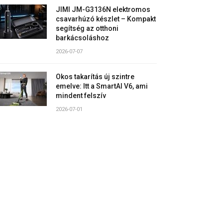
JIMI JM-G3136N elektromos
csavarhúzó készlet – Kompakt
segítség az otthoni
barkácsoláshoz
2026-07-07
Okos takarítás új szintre
emelve: Itt a SmartAI V6, ami
mindent felszív
2026-07-01