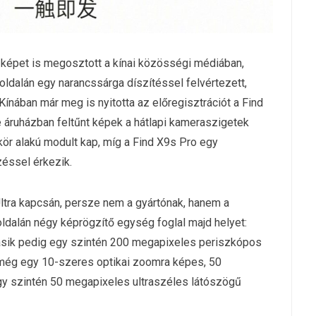
 képet is megosztott a kínai közösségi médiában,
b oldalán egy narancssárga díszítéssel felvértezett,
Kínában már meg is nyitotta az előregisztrációt a Find
ne áruházban feltűnt képek a hátlapi kameraszigetek
l kör alakú modult kap, míg a Find X9s Pro egy
éssel érkezik.
Ultra kapcsán, persze nem a gyártónak, hanem a
ldalán négy képrögzítő egység foglal majd helyet:
ásik pedig egy szintén 200 megapixeles periszkópos
 még egy 10-szeres optikai zoomra képes, 50
y szintén 50 megapixeles ultraszéles látószögű