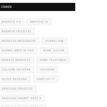
CÍMKÉK
ANDROID 9.0
ANDROID 10
ANDROID FRISSÍTÉS
FACEBOOK MESSENGER
HUAWEI P30
HUAWEI MATE 30 PRO
KÍNAI CUCCOK
KÍNÁBÓL RENDELÉS
KÍNAI TELEFONOK
LEGJOBB OKOSÓRA
OKOSÓRA
OLCSÓ OKOSÓRA
ONEPLUS 7T
SAMSUNG FRISSÍTÉS
SAMSUNG GALAXY NOTE 9