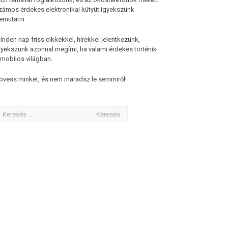
zámos érdekes elektronikai kütyüt igyekszünk
emutatni.
inden nap friss cikkekkel, hírekkel jelentkezünk,
gyekszünk azonnal megírni, ha valami érdekes történik
 mobilos világban.
övess minket, és nem maradsz le semmiről!