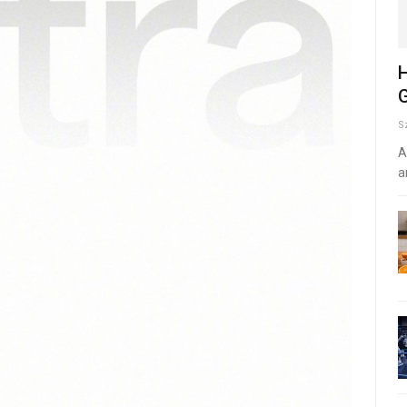
H
G
S
A
a