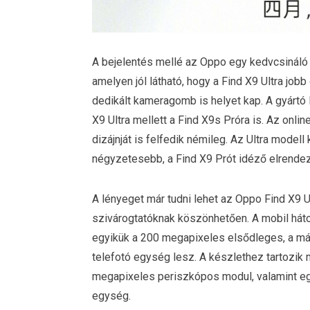
A bejelentés mellé az Oppo egy kedvcsináló
amelyen jól látható, hogy a Find X9 Ultra job
dedikált kameragomb is helyet kap. A gyártó 
X9 Ultra mellett a Find X9s Próra is. Az onli
dizájnját is felfedik némileg. Az Ultra model
négyzetesebb, a Find X9 Prót idéző elrendez
A lényeget már tudni lehet az Oppo Find X9 
szivárogtatóknak köszönhetően. A mobil háto
egyikük a 200 megapixeles elsődleges, a m
telefotó egység lesz. A készlethez tartozik
megapixeles periszkópos modul, valamint eg
egység.