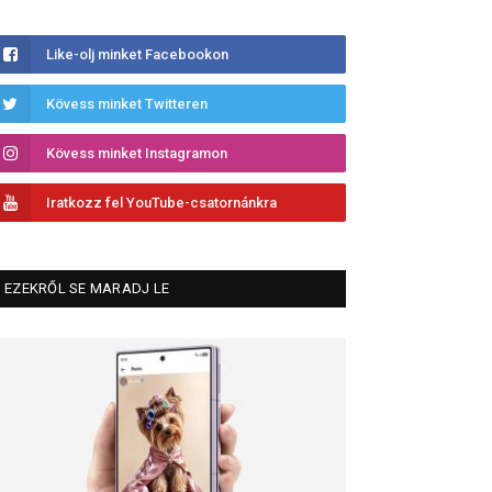
Like-olj minket Facebookon
Kövess minket Twitteren
Kövess minket Instagramon
Iratkozz fel YouTube-csatornánkra
EZEKRŐL SE MARADJ LE