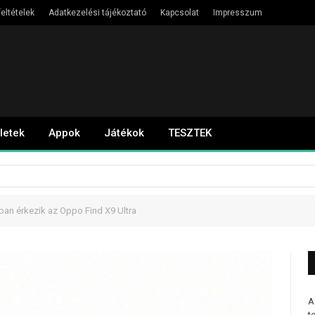
eltételek
Adatkezelési tájékoztató
Kapcsolat
Impresszum
letek
Appok
Játékok
TESZTEK
sban érkezik az Oppo Find X9 Ultra
A
t