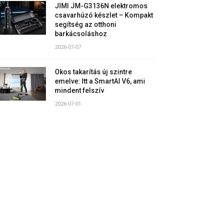
JIMI JM-G3136N elektromos
csavarhúzó készlet – Kompakt
segítség az otthoni
barkácsoláshoz
2026-07-07
Okos takarítás új szintre
emelve: Itt a SmartAI V6, ami
mindent felszív
2026-07-01