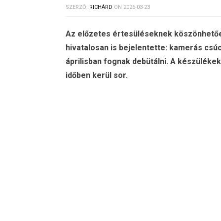
SZERZŐ:
RICHÁRD
ON
2026-03-23
Az előzetes értesüléseknek köszönhetően
hivatalosan is bejelentette: kamerás csúcs
áprilisban fognak debütálni. A készüléke
időben kerül sor.