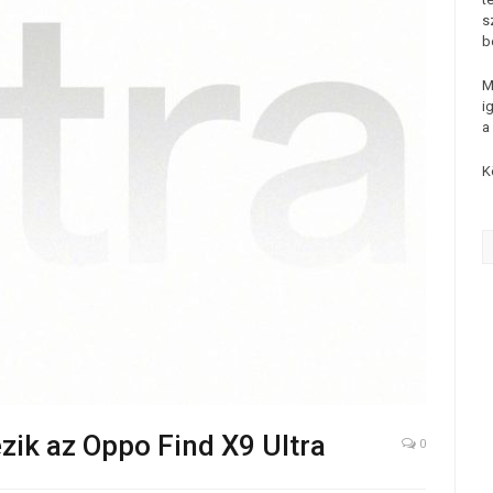
s
b
M
i
a
K
ezik az Oppo Find X9 Ultra
0