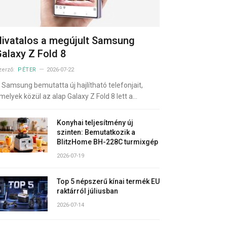
ivatalos a megújult Samsung
alaxy Z Fold 8
zerző:
PÉTER
2026-07-22
 Samsung bemutatta új hajlítható telefonjait,
melyek közül az alap Galaxy Z Fold 8 lett a…
Konyhai teljesítmény új
szinten: Bemutatkozik a
BlitzHome BH-228C turmixgép
2026-07-19
Top 5 népszerű kínai termék EU
raktárról júliusban
2026-07-14