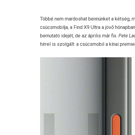
Többé nem mardoshat bennünket a kétség, m
csúcsmobilja, a Find X9 Ultra a jövő hónapba
bemutató idejét, de az április már fix.
Pete La
hírrel is szolgált: a csúcsmobil a kínai premi