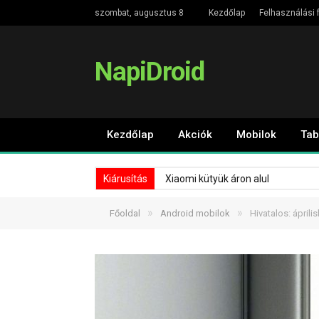
szombat, augusztus 8
Kezdőlap
Felhasználási f
NapiDroid
Kezdőlap
Akciók
Mobilok
Tab
Kiárusítás
Xiaomi kütyük áron alul
»
»
Főoldal
Android mobilok
Hivatalos: áprili