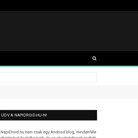
ÜDV A NAPIDROID.HU-N!
 NapiDroid.hu nem csak egy Andriod blog, mindenféle
ech témával foglalkozunk, és az okostelefonok mellett