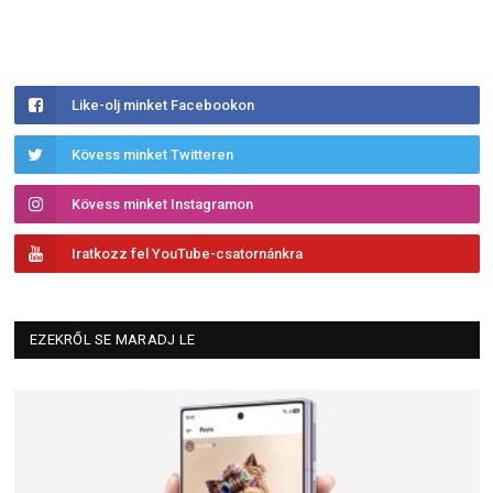
Like-olj minket Facebookon
Kövess minket Twitteren
Kövess minket Instagramon
Iratkozz fel YouTube-csatornánkra
EZEKRŐL SE MARADJ LE