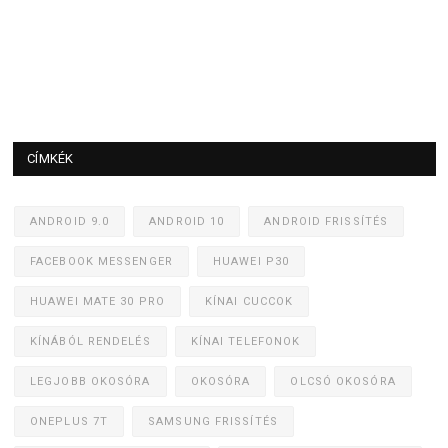
CÍMKÉK
ANDROID 9.0
ANDROID 10
ANDROID FRISSÍTÉS
FACEBOOK MESSENGER
HUAWEI P30
HUAWEI MATE 30 PRO
KÍNAI CUCCOK
KÍNÁBÓL RENDELÉS
KÍNAI TELEFONOK
LEGJOBB OKOSÓRA
OKOSÓRA
OLCSÓ OKOSÓRA
ONEPLUS 7T
SAMSUNG FRISSÍTÉS