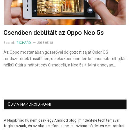
Csendben debütált az Oppo Neo 5s
Szerző:
RICHÁRD
2015-05-18
Az Oppo mostanában gőzerővel dolgozott saját Color OS
rendszerének frissítésén, de eközben minden különösebb felhajtás
nélkül útjára indított egy új modellt, a Neo 5s-t. Mint ahogyan…
ÜDV A NAPIDROID.HU-N!
A NapiDroid.hu nem csak egy Andriod blog, mindenféle tech témával
foglalkozunk, és az okostelefonok mellett számos érdekes elektronikai