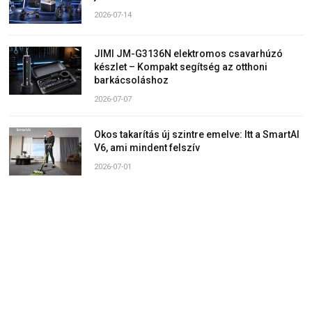
2026-07-14
JIMI JM-G3136N elektromos csavarhúzó
készlet – Kompakt segítség az otthoni
barkácsoláshoz
2026-07-07
Okos takarítás új szintre emelve: Itt a SmartAI
V6, ami mindent felszív
2026-07-01