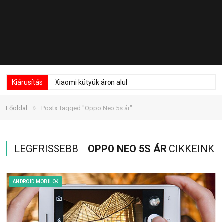
Kiárusítás
Xiaomi kütyük áron alul
»
Főoldal
Posts Tagged "Oppo Neo 5s ár"
LEGFRISSEBB
OPPO NEO 5S ÁR
CIKKEINK
ANDROID MOBILOK