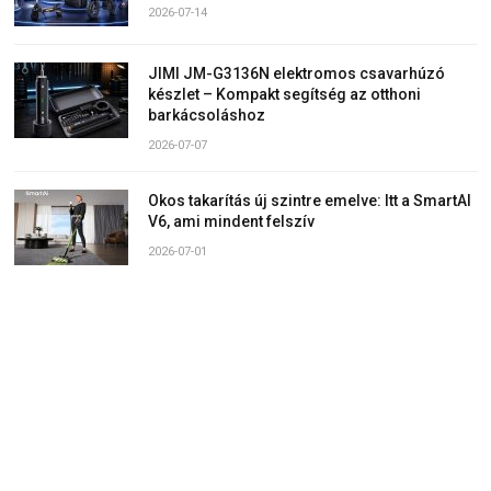
2026-07-14
JIMI JM-G3136N elektromos csavarhúzó
készlet – Kompakt segítség az otthoni
barkácsoláshoz
2026-07-07
Okos takarítás új szintre emelve: Itt a SmartAI
V6, ami mindent felszív
2026-07-01