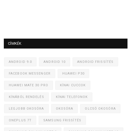
CÍMKÉK
ANDROID 9.0
ANDROID 10
ANDROID FRISSÍTÉS
FACEBOOK MESSENGER
HUAWEI P30
HUAWEI MATE 30 PRO
KÍNAI CUCCOK
KÍNÁBÓL RENDELÉS
KÍNAI TELEFONOK
LEGJOBB OKOSÓRA
OKOSÓRA
OLCSÓ OKOSÓRA
ONEPLUS 7T
SAMSUNG FRISSÍTÉS