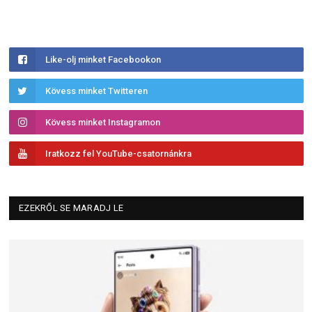
Like-olj minket Facebookon
Kövess minket Twitteren
Kövess minket Instagramon
Iratkozz fel YouTube-csatornánkra
EZEKRŐL SE MARADJ LE