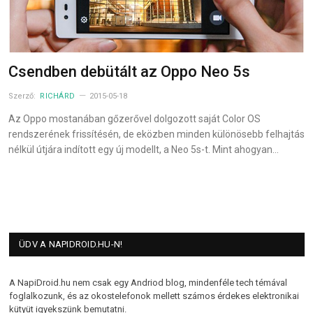
Csendben debütált az Oppo Neo 5s
Szerző:
RICHÁRD
2015-05-18
Az Oppo mostanában gőzerővel dolgozott saját Color OS
rendszerének frissítésén, de eközben minden különösebb felhajtás
nélkül útjára indított egy új modellt, a Neo 5s-t. Mint ahogyan…
ÜDV A NAPIDROID.HU-N!
A NapiDroid.hu nem csak egy Andriod blog, mindenféle tech témával
foglalkozunk, és az okostelefonok mellett számos érdekes elektronikai
kütyüt igyekszünk bemutatni.