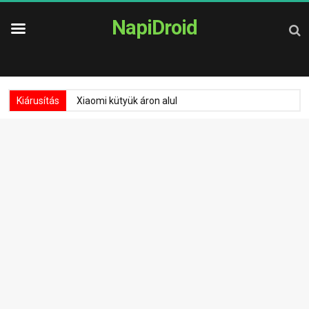
NapiDroid
Kiárusítás
Xiaomi kütyük áron alul