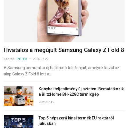
Hivatalos a megújult Samsung Galaxy Z Fold 8
Szerző:
PÉTER
2026-07-22
A Samsung bemutatta új hajlítható telefonjait, amelyek közül az
alap Galaxy Z Fold 8 lett a…
Konyhai teljesítmény új szinten: Bemutatkozik
a BlitzHome BH-228C turmixgép
2026-07-19
Top 5 népszerű kínai termék EU raktárról
júliusban