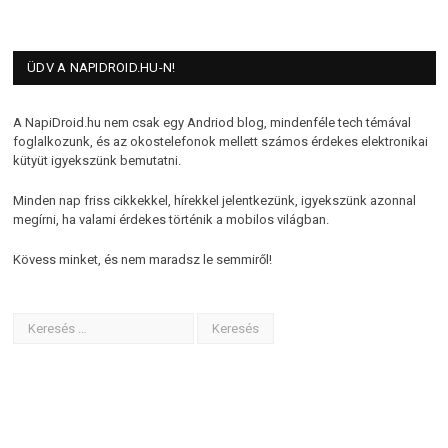
ÜDV A NAPIDROID.HU-N!
A NapiDroid.hu nem csak egy Andriod blog, mindenféle tech témával
foglalkozunk, és az okostelefonok mellett számos érdekes elektronikai
kütyüt igyekszünk bemutatni.
Minden nap friss cikkekkel, hírekkel jelentkezünk, igyekszünk azonnal
megírni, ha valami érdekes történik a mobilos világban.
Kövess minket, és nem maradsz le semmiről!