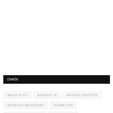
CÍMKÉK
ANDROID 9.0
ANDROID 10
ANDROID FRISSÍTÉS
FACEBOOK MESSENGER
HUAWEI P30