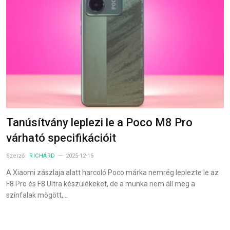
Tanúsítvány leplezi le a Poco M8 Pro
várható specifikációit
Szerző:
RICHÁRD
2025-12-15
A Xiaomi zászlaja alatt harcoló Poco márka nemrég leplezte le az
F8 Pro és F8 Ultra készülékeket, de a munka nem áll meg a
színfalak mögött,…