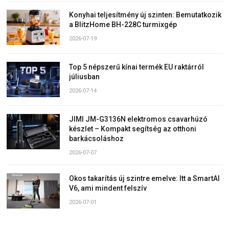
Konyhai teljesítmény új szinten: Bemutatkozik
a BlitzHome BH-228C turmixgép
2026-07-19
Top 5 népszerű kínai termék EU raktárról
júliusban
2026-07-14
JIMI JM-G3136N elektromos csavarhúzó
készlet – Kompakt segítség az otthoni
barkácsoláshoz
2026-07-07
Okos takarítás új szintre emelve: Itt a SmartAI
V6, ami mindent felszív
2026-07-01