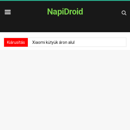
NapiDroid
Kiárusítás
Xiaomi kütyük áron alul