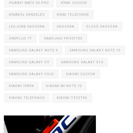
HUAWEI MATE 30 PRO
KÍNAI CUCCOK
KÍNÁBÓL RENDELÉS
KÍNAI TELEFONOK
LEGJOBB OKOSÓRA
OKOSÓRA
OLCSÓ OKOSÓRA
ONEPLUS 7T
SAMSUNG FRISSÍTÉS
SAMSUNG GALAXY NOTE 9
SAMSUNG GALAXY NOTE 10
SAMSUNG GALAXY S9
SAMSUNG GALAXY S10
SAMSUNG GALAXY FOLD
XIAOMI CUCCOK
XIAOMI HÍREK
XIAOMI MI NOTE 10
XIAOMI TELEFONOK
XIAOMI TESZTEK