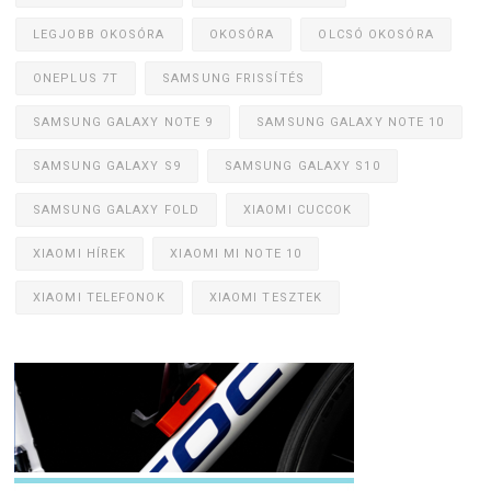
LEGJOBB OKOSÓRA
OKOSÓRA
OLCSÓ OKOSÓRA
ONEPLUS 7T
SAMSUNG FRISSÍTÉS
SAMSUNG GALAXY NOTE 9
SAMSUNG GALAXY NOTE 10
SAMSUNG GALAXY S9
SAMSUNG GALAXY S10
SAMSUNG GALAXY FOLD
XIAOMI CUCCOK
XIAOMI HÍREK
XIAOMI MI NOTE 10
XIAOMI TELEFONOK
XIAOMI TESZTEK