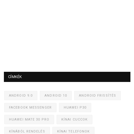
CÍMKÉK
ANDROID 9.0
ANDROID 10
ANDROID FRISSÍTÉS
FACEBOOK MESSENGER
HUAWEI P30
HUAWEI MATE 30 PRO
KÍNAI CUCCOK
KÍNÁBÓL RENDELÉS
KÍNAI TELEFONOK