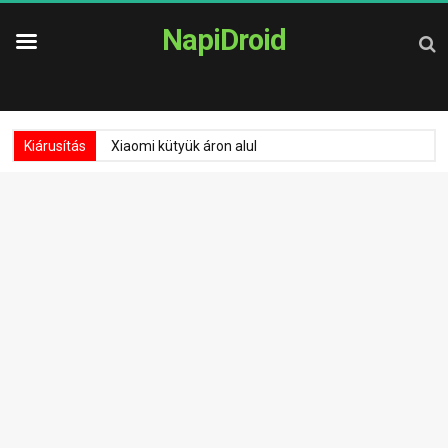
NapiDroid
Kiárusítás
Xiaomi kütyük áron alul