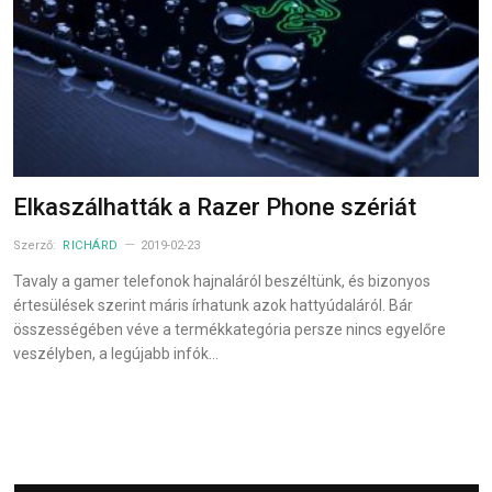
Elkaszálhatták a Razer Phone szériát
Szerző:
RICHÁRD
2019-02-23
Tavaly a gamer telefonok hajnaláról beszéltünk, és bizonyos
értesülések szerint máris írhatunk azok hattyúdaláról. Bár
összességében véve a termékkategória persze nincs egyelőre
veszélyben, a legújabb infók…