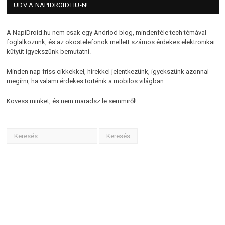
ÜDV A NAPIDROID.HU-N!
A NapiDroid.hu nem csak egy Andriod blog, mindenféle tech témával
foglalkozunk, és az okostelefonok mellett számos érdekes elektronikai
kütyüt igyekszünk bemutatni.
Minden nap friss cikkekkel, hírekkel jelentkezünk, igyekszünk azonnal
megírni, ha valami érdekes történik a mobilos világban.
Kövess minket, és nem maradsz le semmiről!