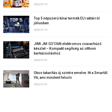
2026-07-19
Top 5 népszerű kínai termék EU raktárról
júliusban
2026-07-14
JIMI JM-G3136N elektromos csavarhúzó
készlet – Kompakt segítség az otthoni
barkácsoláshoz
2026-07-07
Okos takarítás új szintre emelve: Itt a SmartAI
V6, ami mindent felszív
2026-07-01