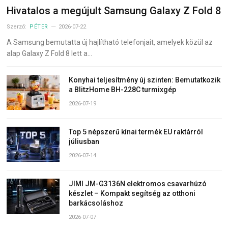
Hivatalos a megújult Samsung Galaxy Z Fold 8
Szerző:
PÉTER
2026-07-22
A Samsung bemutatta új hajlítható telefonjait, amelyek közül az
alap Galaxy Z Fold 8 lett a…
Konyhai teljesítmény új szinten: Bemutatkozik
a BlitzHome BH-228C turmixgép
2026-07-19
Top 5 népszerű kínai termék EU raktárról
júliusban
2026-07-14
JIMI JM-G3136N elektromos csavarhúzó
készlet – Kompakt segítség az otthoni
barkácsoláshoz
2026-07-07