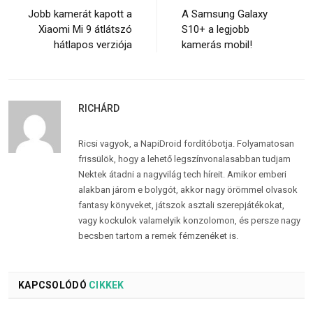
Jobb kamerát kapott a
A Samsung Galaxy
Xiaomi Mi 9 átlátszó
S10+ a legjobb
hátlapos verziója
kamerás mobil!
RICHÁRD
Ricsi vagyok, a NapiDroid fordítóbotja. Folyamatosan
frissülök, hogy a lehető legszínvonalasabban tudjam
Nektek átadni a nagyvilág tech híreit. Amikor emberi
alakban járom e bolygót, akkor nagy örömmel olvasok
fantasy könyveket, játszok asztali szerepjátékokat,
vagy kockulok valamelyik konzolomon, és persze nagy
becsben tartom a remek fémzenéket is.
KAPCSOLÓDÓ
CIKKEK