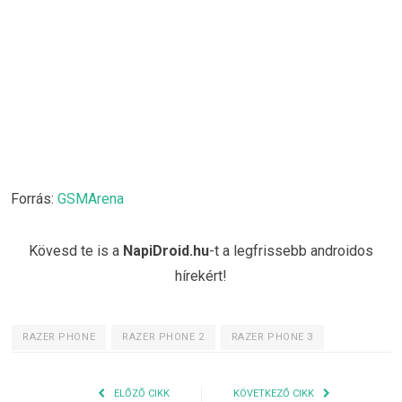
Forrás:
GSMArena
Kövesd te is a
NapiDroid.hu
-t a legfrissebb androidos
hírekért!
RAZER PHONE
RAZER PHONE 2
RAZER PHONE 3
ELŐZŐ CIKK
KÖVETKEZŐ CIKK