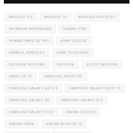
ANDROID 9.0
ANDROID 10
ANDROID FRISSÍTÉS
FACEBOOK MESSENGER
HUAWEI P30
HUAWEI MATE 30 PRO
KÍNAI CUCCOK
KÍNÁBÓL RENDELÉS
KÍNAI TELEFONOK
LEGJOBB OKOSÓRA
OKOSÓRA
OLCSÓ OKOSÓRA
ONEPLUS 7T
SAMSUNG FRISSÍTÉS
SAMSUNG GALAXY NOTE 9
SAMSUNG GALAXY NOTE 10
SAMSUNG GALAXY S9
SAMSUNG GALAXY S10
SAMSUNG GALAXY FOLD
XIAOMI CUCCOK
XIAOMI HÍREK
XIAOMI MI NOTE 10