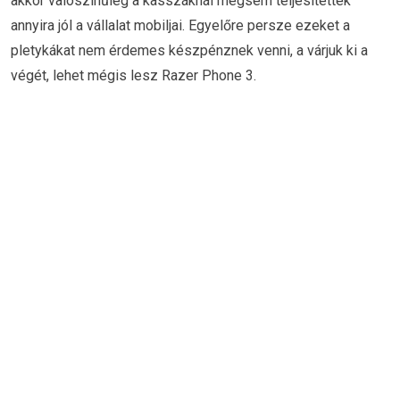
akkor valószínűleg a kasszáknál mégsem teljesítettek
annyira jól a vállalat mobiljai. Egyelőre persze ezeket a
pletykákat nem érdemes készpénznek venni, a várjuk ki a
végét, lehet mégis lesz Razer Phone 3.