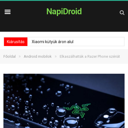
NapiDroid
Kiárusítás
Xiaomi kütyük áron alul
»
»
Főoldal
Android mobilok
Elkaszálhatták a Razer Phone szériát