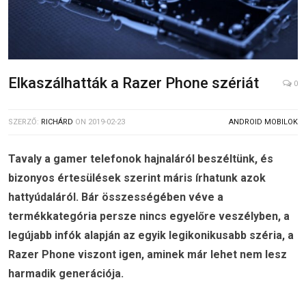
Elkaszálhatták a Razer Phone szériát
0
SZERZŐ:
RICHÁRD
ON
2019-02-23
ANDROID MOBILOK
Tavaly a gamer telefonok hajnaláról beszéltünk, és
bizonyos értesülések szerint máris írhatunk azok
hattyúdaláról. Bár összességében véve a
termékkategória persze nincs egyelőre veszélyben, a
legújabb infók alapján az egyik legikonikusabb széria, a
Razer Phone viszont igen, aminek már lehet nem lesz
harmadik generációja.