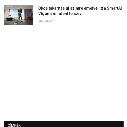
Okos takarítás új szintre emelve: Itt a SmartAI
V6, ami mindent felszív
2026-07-01
CÍMKÉK