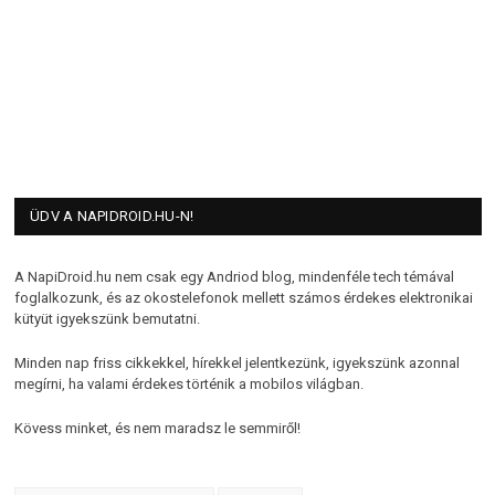
ÜDV A NAPIDROID.HU-N!
A NapiDroid.hu nem csak egy Andriod blog, mindenféle tech témával
foglalkozunk, és az okostelefonok mellett számos érdekes elektronikai
kütyüt igyekszünk bemutatni.
Minden nap friss cikkekkel, hírekkel jelentkezünk, igyekszünk azonnal
megírni, ha valami érdekes történik a mobilos világban.
Kövess minket, és nem maradsz le semmiről!