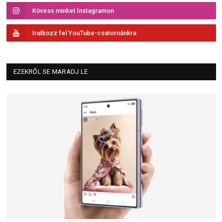
Kövess minket Instagramon
Iratkozz fel YouTube-csatornánkra
EZEKRŐL SE MARADJ LE