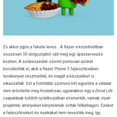
És akkor jöjjön a fekete leves… A Razer a közelmúltban
összesen 30 dolgozójától vált meg egy újraszervezés
közben. A szóbeszédek szerint pontosan azokat
bocsátották el, akik a Razer Phone 3 fejlesztésében
tevékenyen résztvettek, és magát a készüléket is
elkaszálták. Ezt a fölöttébb szomorú hírt egyelőre a vállalat
nem erősítette meg hivatalosan, ugyanakkor egy a
Droid Life
csapatának küldött nyilatkozatban elismerték, vannak olyan
projektek, amelyeket kénytelenek voltak félbehagyni. Ezeket
a fejlesztéseket és munkákat nem nevezték meg, így