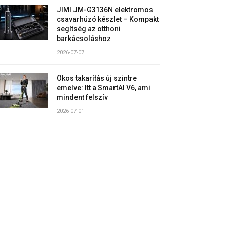
JIMI JM-G3136N elektromos
csavarhúzó készlet – Kompakt
segítség az otthoni
barkácsoláshoz
2026-07-07
Okos takarítás új szintre
emelve: Itt a SmartAI V6, ami
mindent felszív
2026-07-01