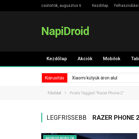
csütörtök, augusztus 6
Kezdőlap
Felhasználási 
NapiDroid
Kezdőlap
Akciók
Mobilok
Tab
Kiárusítás
Xiaomi kütyük áron alul
»
Főoldal
Posts Tagged "Razer Phone 2"
LEGFRISSEBB
RAZER PHONE 
ANDROID MOBILOK