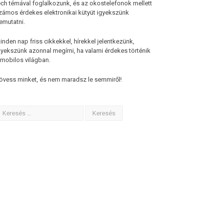
ech témával foglalkozunk, és az okostelefonok mellett
zámos érdekes elektronikai kütyüt igyekszünk
emutatni.
inden nap friss cikkekkel, hírekkel jelentkezünk,
gyekszünk azonnal megírni, ha valami érdekes történik
 mobilos világban.
övess minket, és nem maradsz le semmiről!