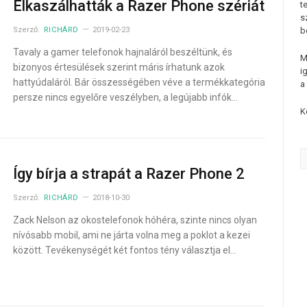
Elkaszálhatták a Razer Phone szériát
t
s
Szerző:
RICHÁRD
2019-02-23
b
Tavaly a gamer telefonok hajnaláról beszéltünk, és
M
bizonyos értesülések szerint máris írhatunk azok
i
hattyúdaláról. Bár összességében véve a termékkategória
a
persze nincs egyelőre veszélyben, a legújabb infók…
K
Így bírja a strapát a Razer Phone 2
Szerző:
RICHÁRD
2018-10-30
Zack Nelson az okostelefonok hóhéra, szinte nincs olyan
nívósabb mobil, ami ne járta volna meg a poklot a kezei
között. Tevékenységét két fontos tény választja el…