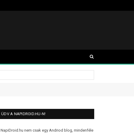
ÜDV A NAPIDROID.HU-N!
 NapiDroid.hu nem csak egy Andriod blog, mindenféle