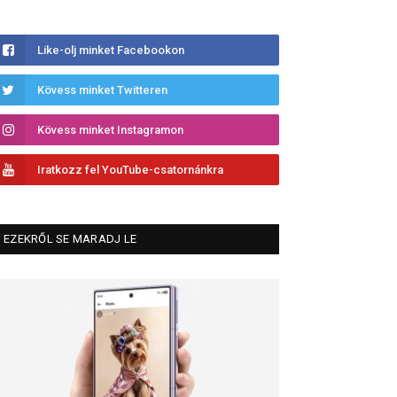
Like-olj minket Facebookon
Kövess minket Twitteren
Kövess minket Instagramon
Iratkozz fel YouTube-csatornánkra
EZEKRŐL SE MARADJ LE