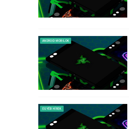
ANDROID MOBILOK
EGYÉB HÍREK