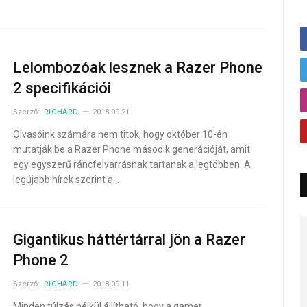
Lelombozóak lesznek a Razer Phone
2 specifikációi
Szerző:
RICHÁRD
2018-09-21
Olvasóink számára nem titok, hogy október 10-én
mutatják be a Razer Phone második generációját, amit
egy egyszerű ráncfelvarrásnak tartanak a legtöbben. A
legújabb hírek szerint a…
Gigantikus háttértárral jön a Razer
Phone 2
Szerző:
RICHÁRD
2018-09-11
Minden túlzás nélkül állítható, hogy a gamer