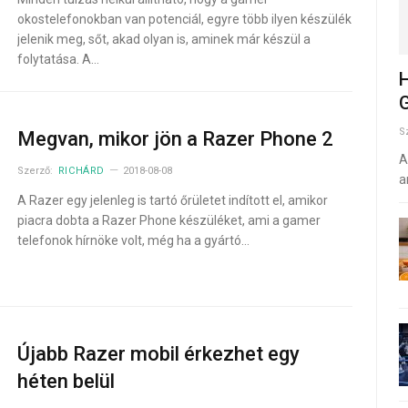
okostelefonokban van potenciál, egyre több ilyen készülék
jelenik meg, sőt, akad olyan is, aminek már készül a
folytatása. A…
H
G
S
Megvan, mikor jön a Razer Phone 2
A
Szerző:
RICHÁRD
2018-08-08
a
A Razer egy jelenleg is tartó őrületet indított el, amikor
piacra dobta a Razer Phone készüléket, ami a gamer
telefonok hírnöke volt, még ha a gyártó…
Újabb Razer mobil érkezhet egy
héten belül