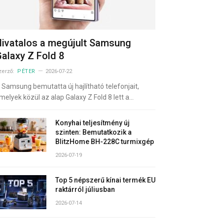
ivatalos a megújult Samsung
alaxy Z Fold 8
zerző:
PÉTER
2026-07-22
 Samsung bemutatta új hajlítható telefonjait,
melyek közül az alap Galaxy Z Fold 8 lett a…
Konyhai teljesítmény új
szinten: Bemutatkozik a
BlitzHome BH-228C turmixgép
2026-07-19
Top 5 népszerű kínai termék EU
raktárról júliusban
2026-07-14