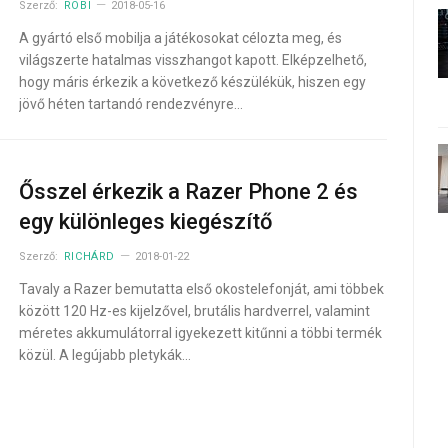
Szerző:
ROBI
2018-05-16
A gyártó első mobilja a játékosokat célozta meg, és
világszerte hatalmas visszhangot kapott. Elképzelhető,
hogy máris érkezik a következő készülékük, hiszen egy
jövő héten tartandó rendezvényre…
Ősszel érkezik a Razer Phone 2 és
egy különleges kiegészítő
Szerző:
RICHÁRD
2018-01-22
Tavaly a Razer bemutatta első okostelefonját, ami többek
között 120 Hz-es kijelzővel, brutális hardverrel, valamint
méretes akkumulátorral igyekezett kitűnni a többi termék
közül. A legújabb pletykák…