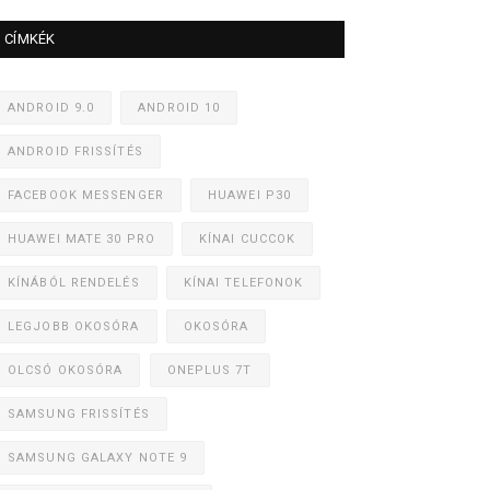
CÍMKÉK
ANDROID 9.0
ANDROID 10
ANDROID FRISSÍTÉS
FACEBOOK MESSENGER
HUAWEI P30
HUAWEI MATE 30 PRO
KÍNAI CUCCOK
KÍNÁBÓL RENDELÉS
KÍNAI TELEFONOK
LEGJOBB OKOSÓRA
OKOSÓRA
OLCSÓ OKOSÓRA
ONEPLUS 7T
SAMSUNG FRISSÍTÉS
SAMSUNG GALAXY NOTE 9