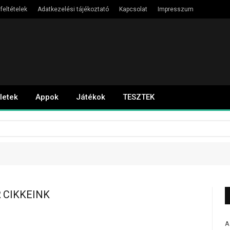
feltételek
Adatkezelési tájékoztató
Kapcsolat
Impresszum
letek
Appok
Játékok
TESZTEK
2
CIKKEINK
A