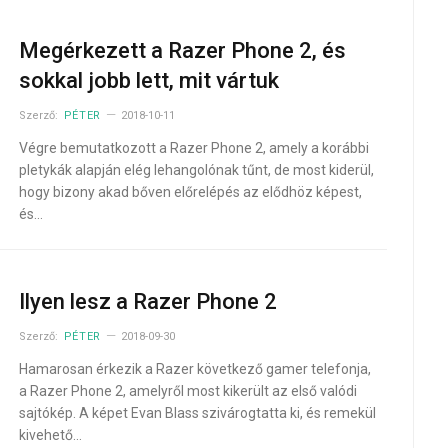
Megérkezett a Razer Phone 2, és
sokkal jobb lett, mit vártuk
Szerző:
PÉTER
2018-10-11
Végre bemutatkozott a Razer Phone 2, amely a korábbi
pletykák alapján elég lehangolónak tűnt, de most kiderül,
hogy bizony akad bőven előrelépés az elődhöz képest,
és…
Ilyen lesz a Razer Phone 2
Szerző:
PÉTER
2018-09-30
Hamarosan érkezik a Razer következő gamer telefonja,
a Razer Phone 2, amelyről most kikerült az első valódi
sajtókép. A képet Evan Blass szivárogtatta ki, és remekül
kivehető…