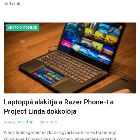
pletykák…
ANDROID MOBILOK
Laptoppá alakítja a Razer Phone-t a
Project Linda dokkolója
Szerző:
RICHÁRD
2018-01-12
A leginkább gamer eszközök gyártásáról híres Razer egy
különleges koncepcióval rukkolt elő, amelyet leleplezett a