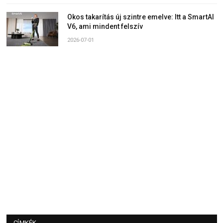
Okos takarítás új szintre emelve: Itt a SmartAI
V6, ami mindent felszív
2026-07-01
CÍMKÉK