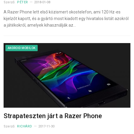
Szerző:
PÉTER
2018-01-08
A Razer Phone lett első közismert okostelefon, ami 120 Hz-es
kijelzőt kapott, és a gyártó most kiadott egy hivatalos listát azokról
a játékokról, amelyek kihasználják az…
ANDROID MOBILOK
Strapateszten járt a Razer Phone
Szerző:
RICHÁRD
2017-11-30