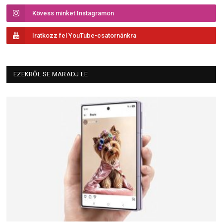
Kövess minket Instagramon
Iratkozz fel YouTube-csatornánkra
EZEKRŐL SE MARADJ LE