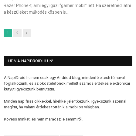
Razer Phone-t, ami egy igazi “gamer mobil” lett. Ha szeretnéd látni
a készüléket működés közben is,…
Next
1
2
ÜDV A NAPIDROID.HU-N!
A NapiDroid.hu nem csak egy Andriod blog, mindenféle tech témával
foglalkozunk, és az okostelefonok mellett számos érdekes elektronikai
kütyüt igyekszünk bemutatni.
Minden nap friss cikkekkel, hírekkel jelentkezünk, igyekszünk azonnal
megírni, ha valami érdekes történik a mobilos világban.
Kövess minket, és nem maradsz le semmiről!