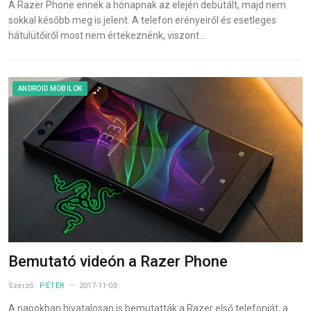
A Razer Phone ennek a hónapnak az elején debütált, majd nem
sokkal később meg is jelent. A telefon erényeiről és esetleges
hátulütőiről most nem értekeznénk, viszont…
ANDROID MOBILOK
Bemutató videón a Razer Phone
Szerző:
PÉTER
2017-11-03
A napokban hivatalosan is bemutatták a Razer első telefonját, a