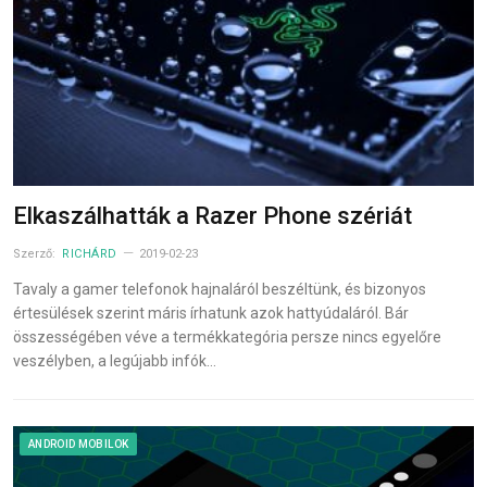
Elkaszálhatták a Razer Phone szériát
Szerző:
RICHÁRD
2019-02-23
Tavaly a gamer telefonok hajnaláról beszéltünk, és bizonyos
értesülések szerint máris írhatunk azok hattyúdaláról. Bár
összességében véve a termékkategória persze nincs egyelőre
veszélyben, a legújabb infók…
ANDROID MOBILOK