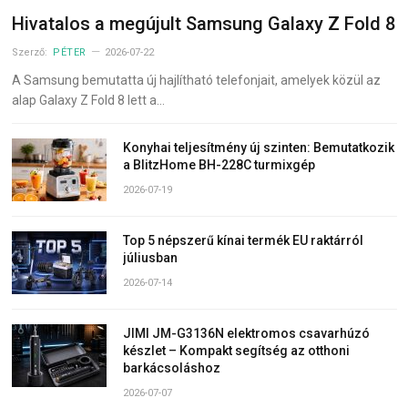
Hivatalos a megújult Samsung Galaxy Z Fold 8
Szerző:
PÉTER
2026-07-22
A Samsung bemutatta új hajlítható telefonjait, amelyek közül az
alap Galaxy Z Fold 8 lett a…
Konyhai teljesítmény új szinten: Bemutatkozik
a BlitzHome BH-228C turmixgép
2026-07-19
Top 5 népszerű kínai termék EU raktárról
júliusban
2026-07-14
JIMI JM-G3136N elektromos csavarhúzó
készlet – Kompakt segítség az otthoni
barkácsoláshoz
2026-07-07