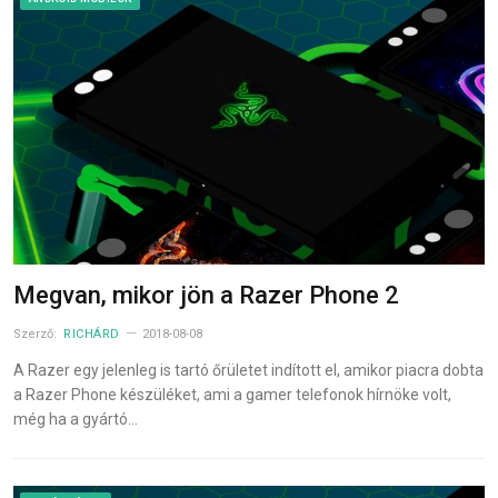
Megvan, mikor jön a Razer Phone 2
Szerző:
RICHÁRD
2018-08-08
A Razer egy jelenleg is tartó őrületet indított el, amikor piacra dobta
a Razer Phone készüléket, ami a gamer telefonok hírnöke volt,
még ha a gyártó…