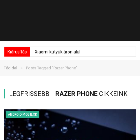
Kiárusítás
Xiaomi kütyük áron alul
»
Főoldal
Posts Tagged "Razer Phone"
LEGFRISSEBB
RAZER PHONE
CIKKEINK
ANDROID MOBILOK