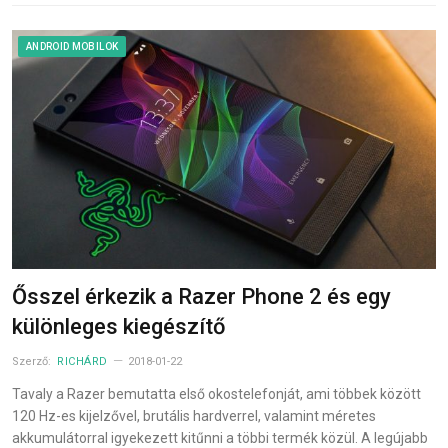
ANDROID MOBILOK
Ősszel érkezik a Razer Phone 2 és egy
különleges kiegészítő
Szerző:
RICHÁRD
2018-01-22
Tavaly a Razer bemutatta első okostelefonját, ami többek között
120 Hz-es kijelzővel, brutális hardverrel, valamint méretes
akkumulátorral igyekezett kitűnni a többi termék közül. A legújabb