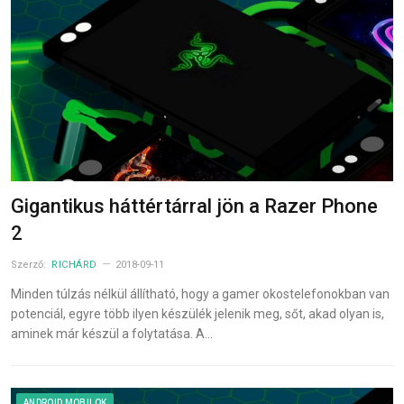
Gigantikus háttértárral jön a Razer Phone
2
Szerző:
RICHÁRD
2018-09-11
Minden túlzás nélkül állítható, hogy a gamer okostelefonokban van
potenciál, egyre több ilyen készülék jelenik meg, sőt, akad olyan is,
aminek már készül a folytatása. A…
ANDROID MOBILOK