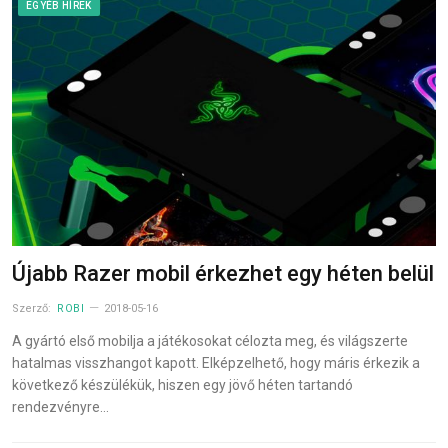
EGYÉB HÍREK
Újabb Razer mobil érkezhet egy héten belül
Szerző:
ROBI
2018-05-16
A gyártó első mobilja a játékosokat célozta meg, és világszerte
hatalmas visszhangot kapott. Elképzelhető, hogy máris érkezik a
következő készülékük, hiszen egy jövő héten tartandó
rendezvényre…