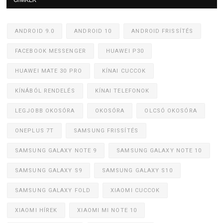
ANDROID 9.0
ANDROID 10
ANDROID FRISSÍTÉS
FACEBOOK MESSENGER
HUAWEI P30
HUAWEI MATE 30 PRO
KÍNAI CUCCOK
KÍNÁBÓL RENDELÉS
KÍNAI TELEFONOK
LEGJOBB OKOSÓRA
OKOSÓRA
OLCSÓ OKOSÓRA
ONEPLUS 7T
SAMSUNG FRISSÍTÉS
SAMSUNG GALAXY NOTE 9
SAMSUNG GALAXY NOTE 10
SAMSUNG GALAXY S9
SAMSUNG GALAXY S10
SAMSUNG GALAXY FOLD
XIAOMI CUCCOK
XIAOMI HÍREK
XIAOMI MI NOTE 10