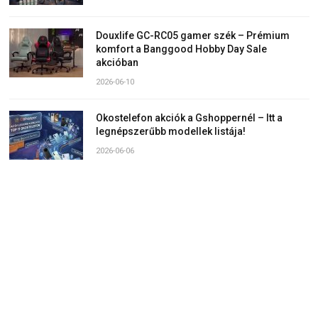
Douxlife GC-RC05 gamer szék – Prémium
komfort a Banggood Hobby Day Sale
akcióban
2026-06-10
Okostelefon akciók a Gshoppernél – Itt a
legnépszerűbb modellek listája!
2026-06-06