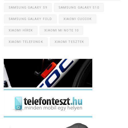
SAMSUNG GALAXY S9
SAMSUNG GALAXY S10
SAMSUNG GALAXY FOLD
XIAOMI CUCCOK
XIAOMI HÍREK
XIAOMI MI NOTE 10
XIAOMI TELEFONOK
XIAOMI TESZTEK