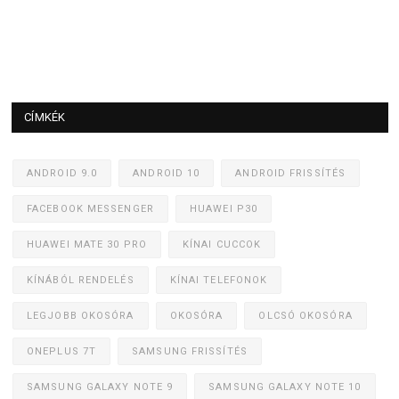
CÍMKÉK
ANDROID 9.0
ANDROID 10
ANDROID FRISSÍTÉS
FACEBOOK MESSENGER
HUAWEI P30
HUAWEI MATE 30 PRO
KÍNAI CUCCOK
KÍNÁBÓL RENDELÉS
KÍNAI TELEFONOK
LEGJOBB OKOSÓRA
OKOSÓRA
OLCSÓ OKOSÓRA
ONEPLUS 7T
SAMSUNG FRISSÍTÉS
SAMSUNG GALAXY NOTE 9
SAMSUNG GALAXY NOTE 10