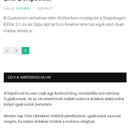
Szerző:
RICHÁRD
2025-04-21
A Qualcomm várhatóan idén októberben mutatja be a Snapdragon
8 Elite 2-t, és az Oppo alá tartozó Realme lehet az egyik első olyan
márka, amely a…
Previous
1
2
ÜDV A NAPIDROID.HU-N!
A NapiDroid.hu nem csak egy Andriod blog, mindenféle tech témával
foglalkozunk, és az okostelefonok mellett számos érdekes elektronikai
kütyüt igyekszünk bemutatni.
Minden nap friss cikkekkel, hírekkel jelentkezünk, igyekszünk azonnal
megírni, ha valami érdekes történik a mobilos világban.