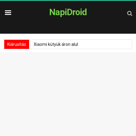
NapiDroid
Kiárusítás
Xiaomi kütyük áron alul