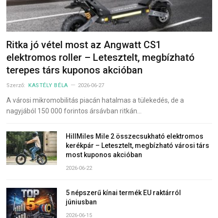
Ritka jó vétel most az Angwatt CS1
elektromos roller – Letesztelt, megbízható
terepes társ kuponos akcióban
Szerző:
KASTÉLY BÉLA
2026-06-27
A városi mikromobilitás piacán hatalmas a tülekedés, de a
nagyjából 150 000 forintos ársávban ritkán…
HillMiles Mile 2 összecsukható elektromos
kerékpár – Letesztelt, megbízható városi társ
most kuponos akcióban
2026-06-22
5 népszerű kínai termék EU raktárról
júniusban
2026-06-15