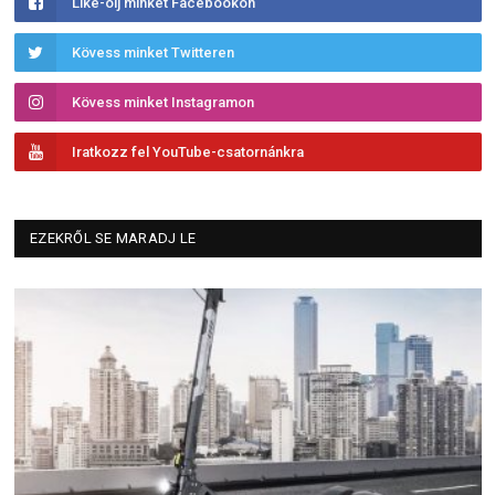
Like-olj minket Facebookon
Kövess minket Twitteren
Kövess minket Instagramon
Iratkozz fel YouTube-csatornánkra
EZEKRŐL SE MARADJ LE