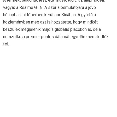
A termékcsaládnak lesz egy másik tagja, az alapmodell,
vagyis a Realme GT 8. A széria bemutatójára a jövő
hónapban, októberben kerül sor Kínában. A gyártó a
közleményben még azt is hozzátette, hogy mindkét
készülék megjelenik majd a globális piacokon is, de a
nemzetközi premier pontos dátumát egyelőre nem fedték
fel.