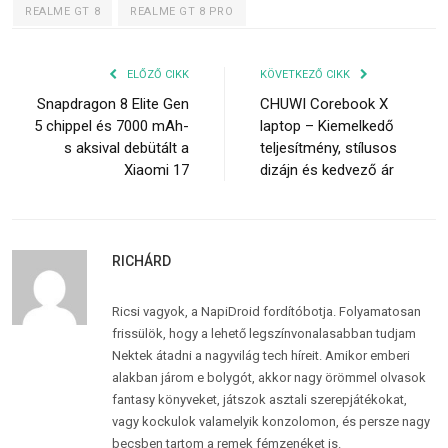
REALME GT 8
REALME GT 8 PRO
ELŐZŐ CIKK
KÖVETKEZŐ CIKK
Snapdragon 8 Elite Gen
CHUWI Corebook X
5 chippel és 7000 mAh-
laptop – Kiemelkedő
s aksival debütált a
teljesítmény, stílusos
Xiaomi 17
dizájn és kedvező ár
RICHÁRD
Ricsi vagyok, a NapiDroid fordítóbotja. Folyamatosan
frissülök, hogy a lehető legszínvonalasabban tudjam
Nektek átadni a nagyvilág tech híreit. Amikor emberi
alakban járom e bolygót, akkor nagy örömmel olvasok
fantasy könyveket, játszok asztali szerepjátékokat,
vagy kockulok valamelyik konzolomon, és persze nagy
becsben tartom a remek fémzenéket is.