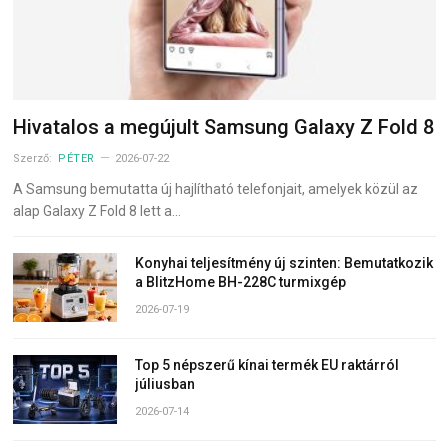
Hivatalos a megújult Samsung Galaxy Z Fold 8
Szerző:
PÉTER
2026-07-22
A Samsung bemutatta új hajlítható telefonjait, amelyek közül az
alap Galaxy Z Fold 8 lett a…
Konyhai teljesítmény új szinten: Bemutatkozik
a BlitzHome BH-228C turmixgép
2026-07-19
Top 5 népszerű kínai termék EU raktárról
júliusban
2026-07-14