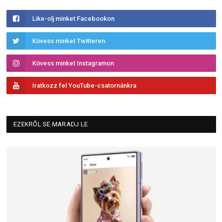
Like-olj minket Facebookon
Kövess minket Twitteren
Kövess minket Instagramon
Iratkozz fel YouTube-csatornánkra
EZEKRŐL SE MARADJ LE