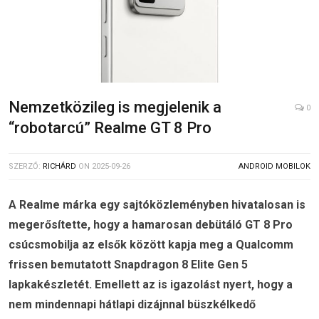
Nemzetközileg is megjelenik a
0
“robotarcú” Realme GT 8 Pro
SZERZŐ:
RICHÁRD
ON
2025-09-26
ANDROID MOBILOK
A Realme márka egy sajtóközleményben hivatalosan is
megerősítette, hogy a hamarosan debütáló GT 8 Pro
csúcsmobilja az elsők között kapja meg a Qualcomm
frissen bemutatott Snapdragon 8 Elite Gen 5
lapkakészletét. Emellett az is igazolást nyert, hogy a
nem mindennapi hátlapi dizájnnal büszkélkedő