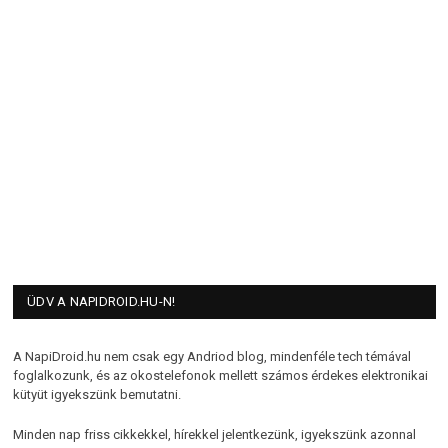
ÜDV A NAPIDROID.HU-N!
A NapiDroid.hu nem csak egy Andriod blog, mindenféle tech témával
foglalkozunk, és az okostelefonok mellett számos érdekes elektronikai
kütyüt igyekszünk bemutatni.
Minden nap friss cikkekkel, hírekkel jelentkezünk, igyekszünk azonnal