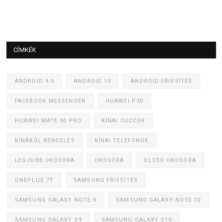
CÍMKÉK
ANDROID 9.0
ANDROID 10
ANDROID FRISSÍTÉS
FACEBOOK MESSENGER
HUAWEI P30
HUAWEI MATE 30 PRO
KÍNAI CUCCOK
KÍNÁBÓL RENDELÉS
KÍNAI TELEFONOK
LEGJOBB OKOSÓRA
OKOSÓRA
OLCSÓ OKOSÓRA
ONEPLUS 7T
SAMSUNG FRISSÍTÉS
SAMSUNG GALAXY NOTE 9
SAMSUNG GALAXY NOTE 10
SAMSUNG GALAXY S9
SAMSUNG GALAXY S10