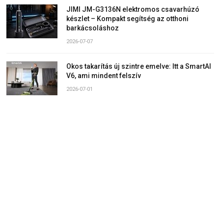
JIMI JM-G3136N elektromos csavarhúzó
készlet – Kompakt segítség az otthoni
barkácsoláshoz
2026-07-07
Okos takarítás új szintre emelve: Itt a SmartAI
V6, ami mindent felszív
2026-07-01