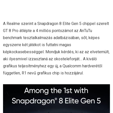
A Realme szerint a Snapdragon 8 Elite Gen 5 chippel szerelt
GT 8 Pro átlépte a 4 milliós pontszámot az AnTuTu
benchmark tesztalkalmazás adatbázisában, sőt, képes
egyszerre két játékot is futtatni magas
képkockasebességgel. Mondjuk kérdés, ki az az elvetemült,
aki ilyesmivel izzasztaná az okostelefonját… A kiváló
grafikus teljesítményhez egy új, a Qualcomm hardverétől
független, R1 nevű grafikus chip is hozzájárul.