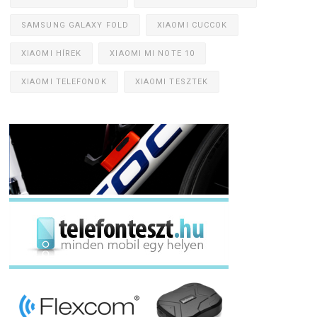
SAMSUNG GALAXY FOLD
XIAOMI CUCCOK
XIAOMI HÍREK
XIAOMI MI NOTE 10
XIAOMI TELEFONOK
XIAOMI TESZTEK