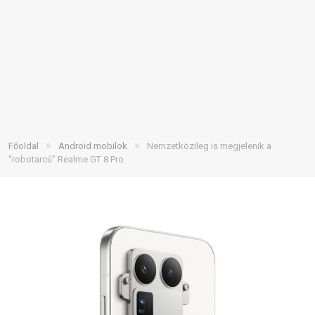
»
»
Főoldal
Android mobilok
Nemzetközileg is megjelenik a
“robotarcú” Realme GT 8 Pro