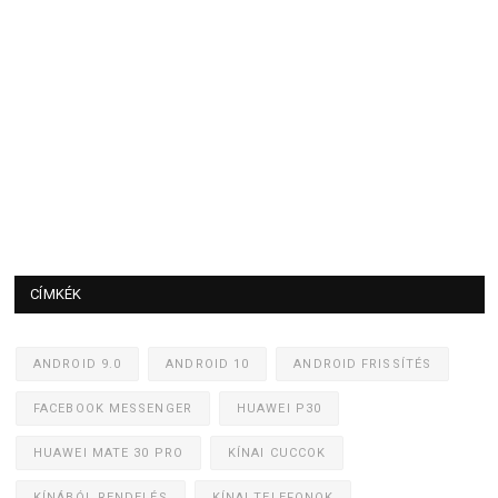
CÍMKÉK
ANDROID 9.0
ANDROID 10
ANDROID FRISSÍTÉS
FACEBOOK MESSENGER
HUAWEI P30
HUAWEI MATE 30 PRO
KÍNAI CUCCOK
KÍNÁBÓL RENDELÉS
KÍNAI TELEFONOK