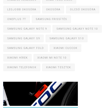
LEGJOBB OKOSÓRA
OKOSÓRA
OLCSÓ OKOSÓRA
ONEPLUS 7T
SAMSUNG FRISSÍTÉS
SAMSUNG GALAXY NOTE 9
SAMSUNG GALAXY NOTE 10
SAMSUNG GALAXY S9
SAMSUNG GALAXY S10
SAMSUNG GALAXY FOLD
XIAOMI CUCCOK
XIAOMI HÍREK
XIAOMI MI NOTE 10
XIAOMI TELEFONOK
XIAOMI TESZTEK