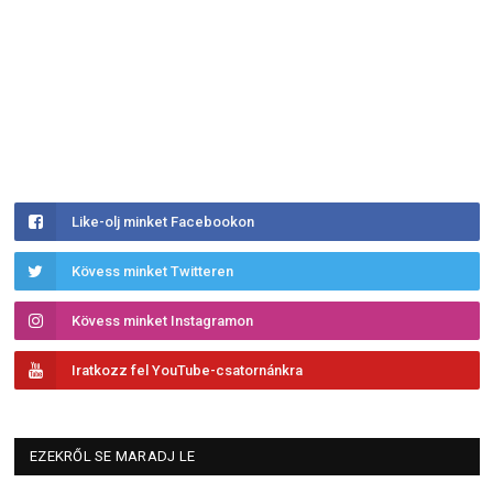
Like-olj minket Facebookon
Kövess minket Twitteren
Kövess minket Instagramon
Iratkozz fel YouTube-csatornánkra
EZEKRŐL SE MARADJ LE