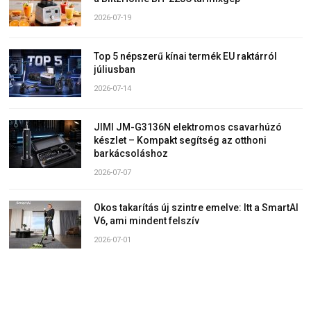
2026-07-19
Top 5 népszerű kínai termék EU raktárról
júliusban
2026-07-14
JIMI JM-G3136N elektromos csavarhúzó
készlet – Kompakt segítség az otthoni
barkácsoláshoz
2026-07-07
Okos takarítás új szintre emelve: Itt a SmartAI
V6, ami mindent felszív
2026-07-01