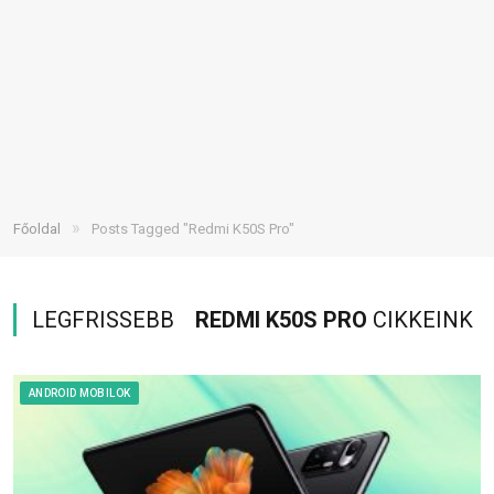
»
Főoldal
Posts Tagged "Redmi K50S Pro"
LEGFRISSEBB
REDMI K50S PRO
CIKKEINK
ANDROID MOBILOK