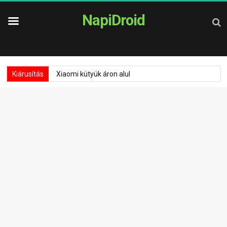
NapiDroid
Kiárusítás
Xiaomi kütyük áron alul