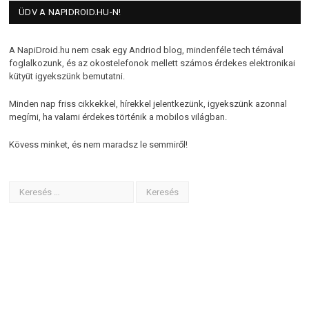
ÜDV A NAPIDROID.HU-N!
A NapiDroid.hu nem csak egy Andriod blog, mindenféle tech témával
foglalkozunk, és az okostelefonok mellett számos érdekes elektronikai
kütyüt igyekszünk bemutatni.
Minden nap friss cikkekkel, hírekkel jelentkezünk, igyekszünk azonnal
megírni, ha valami érdekes történik a mobilos világban.
Kövess minket, és nem maradsz le semmiről!