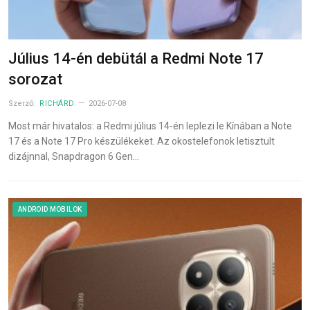
Július 14-én debütál a Redmi Note 17
sorozat
Szerző:
RICHÁRD
2026-07-08
Most már hivatalos: a Redmi július 14-én leplezi le Kínában a Note
17 és a Note 17 Pro készülékeket. Az okostelefonok letisztult
dizájnnal, Snapdragon 6 Gen…
ANDROID MOBILOK