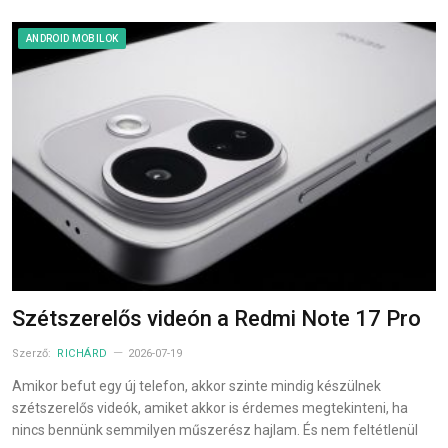
ANDROID MOBILOK
Szétszerelős videón a Redmi Note 17 Pro
Szerző:
RICHÁRD
2026-07-19
Amikor befut egy új telefon, akkor szinte mindig készülnek
szétszerelős videók, amiket akkor is érdemes megtekinteni, ha
nincs bennünk semmilyen műszerész hajlam. És nem feltétlenül