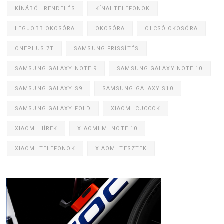
KÍNÁBÓL RENDELÉS
KÍNAI TELEFONOK
LEGJOBB OKOSÓRA
OKOSÓRA
OLCSÓ OKOSÓRA
ONEPLUS 7T
SAMSUNG FRISSÍTÉS
SAMSUNG GALAXY NOTE 9
SAMSUNG GALAXY NOTE 10
SAMSUNG GALAXY S9
SAMSUNG GALAXY S10
SAMSUNG GALAXY FOLD
XIAOMI CUCCOK
XIAOMI HÍREK
XIAOMI MI NOTE 10
XIAOMI TELEFONOK
XIAOMI TESZTEK