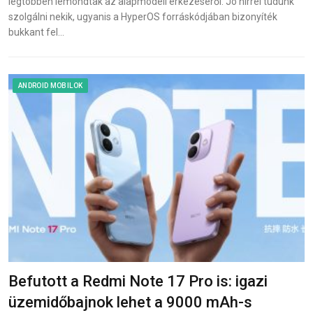
legtöbben lemondtak az alapmodell érkezéséről. Jó hírrel tudunk
szolgálni nekik, ugyanis a HyperOS forráskódjában bizonyíték
bukkant fel…
ANDROID MOBILOK
Befutott a Redmi Note 17 Pro is: igazi
üzemidőbajnok lehet a 9000 mAh-s