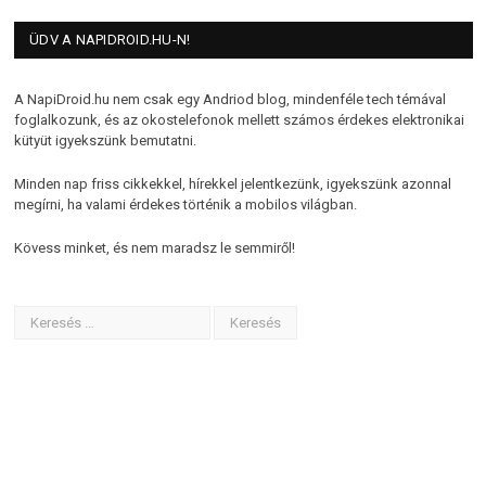
ÜDV A NAPIDROID.HU-N!
A NapiDroid.hu nem csak egy Andriod blog, mindenféle tech témával
foglalkozunk, és az okostelefonok mellett számos érdekes elektronikai
kütyüt igyekszünk bemutatni.
Minden nap friss cikkekkel, hírekkel jelentkezünk, igyekszünk azonnal
megírni, ha valami érdekes történik a mobilos világban.
Kövess minket, és nem maradsz le semmiről!