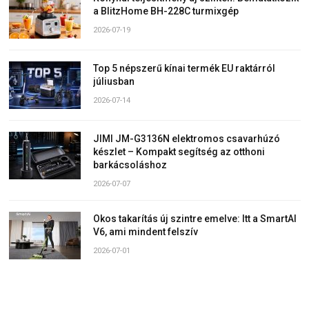
a BlitzHome BH-228C turmixgép
2026-07-19
Top 5 népszerű kínai termék EU raktárról
júliusban
2026-07-14
JIMI JM-G3136N elektromos csavarhúzó
készlet – Kompakt segítség az otthoni
barkácsoláshoz
2026-07-07
Okos takarítás új szintre emelve: Itt a SmartAI
V6, ami mindent felszív
2026-07-01