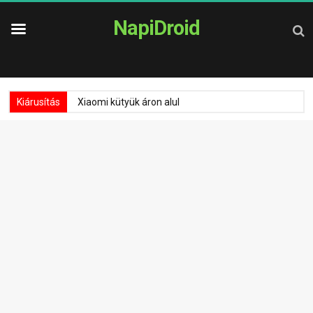
NapiDroid
Kiárusítás
Xiaomi kütyük áron alul