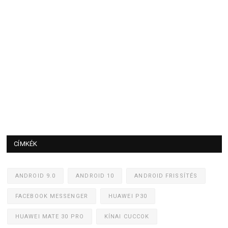
CÍMKÉK
ANDROID 9.0
ANDROID 10
ANDROID FRISSÍTÉS
FACEBOOK MESSENGER
HUAWEI P30
HUAWEI MATE 30 PRO
KÍNAI CUCCOK