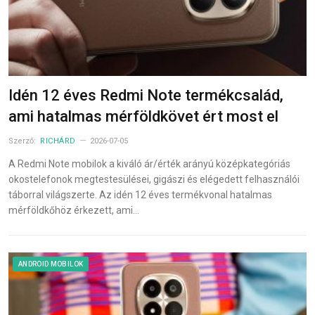
Idén 12 éves Redmi Note termékcsalád,
ami hatalmas mérföldkövet ért most el
Szerző:
RICHÁRD
2026-07-05
A Redmi Note mobilok a kiváló ár/érték arányú középkategóriás
okostelefonok megtestesülései, gigászi és elégedett felhasználói
táborral világszerte. Az idén 12 éves termékvonal hatalmas
mérföldkőhöz érkezett, ami…
ANDROID MOBILOK