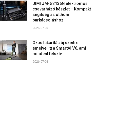
JIMI JM-G3136N elektromos
csavarhúzó készlet – Kompakt
segítség az otthoni
barkácsoláshoz
2026-07-07
Okos takarítás új szintre
emelve: Itt a SmartAI V6, ami
mindent felszív
2026-07-01