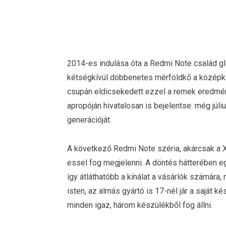
2014-es indulása óta a Redmi Note család glo
kétségkívül döbbenetes mérföldkő a középk
csupán eldicsekedett ezzel a remek eredmén
apropóján hivatalosan is bejelentse: még jú
generációját.
A következő Redmi Note széria, akárcsak a X
essel fog megjelenni. A döntés hátterében e
így átláthatóbb a kínálat a vásárlók számára,
isten, az almás gyártó is 17-nél jár a saját k
minden igaz, három készülékből fog állni.