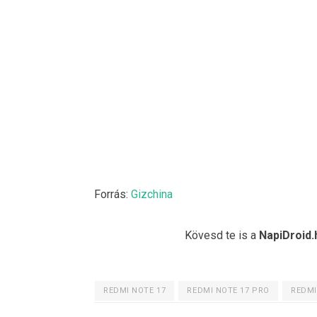
Forrás:
Gizchina
Kövesd te is a
NapiDroid.
REDMI NOTE 17
REDMI NOTE 17 PRO
REDMI