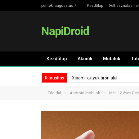
péntek, augusztus 7
Kezdőlap
Felhasználási fel
NapiDroid
Kezdőlap
Akciók
Mobilok
Tab
Kiárusítás
Xiaomi kütyük áron alul
»
»
Főoldal
Android mobilok
Idén 12 éves Red