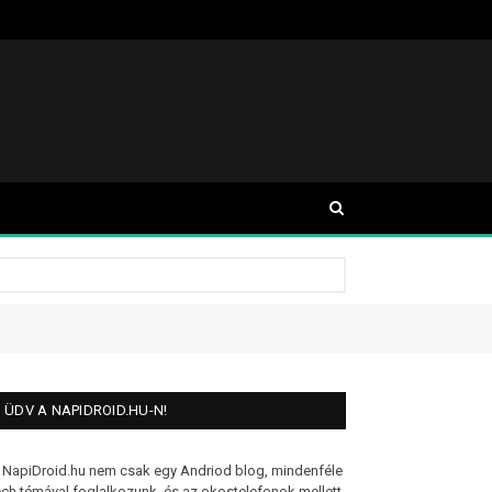
ÜDV A NAPIDROID.HU-N!
 NapiDroid.hu nem csak egy Andriod blog, mindenféle
ech témával foglalkozunk, és az okostelefonok mellett