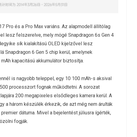
7 Pro és a Pro Max variáns. Az alapmodell állítólag
vel lesz felszerelve, mely mögé Snapdragon 6s Gen 4
egyike sík kialakítású OLED kijelzővel lesz
alá Snapdragon 6 Gen 5 chip kerül, amelynek
 mAh kapacitású akkumulátor biztosítja.
ennél is nagyobb teleppel, egy 10 100 mAh-s aksival
7500 processzort fognak működtetni. A sorozat
átlapjára 200 megapixeles elsődleges kamera kerül. A
ogy a három készülék érkezik, de azt még nem árulták
remier dátuma. Mivel a bejelentést júliusra ígérték,
özölni fogják.