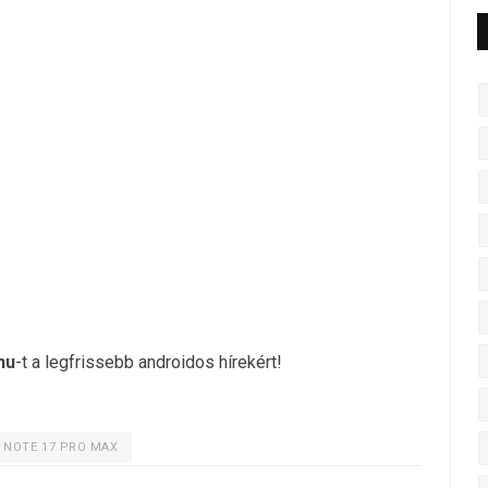
hu
-t a legfrissebb androidos hírekért!
 NOTE 17 PRO MAX