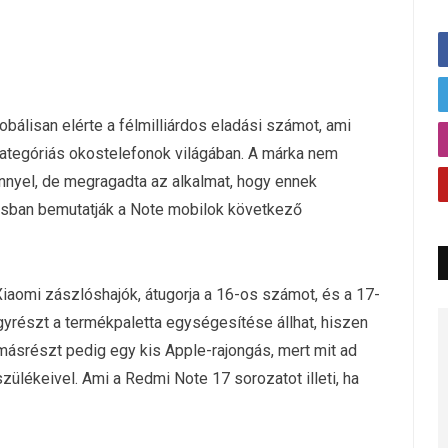
bálisan elérte a félmilliárdos eladási számot, ami
ategóriás okostelefonok világában. A márka nem
nyel, de megragadta az alkalmat, hogy ennek
liusban bemutatják a Note mobilok következő
iaomi zászlóshajók, átugorja a 16-os számot, és a 17-
gyrészt a termékpaletta egységesítése állhat, hiszen
 másrészt pedig egy kis Apple-rajongás, mert mit ad
észülékeivel. Ami a Redmi Note 17 sorozatot illeti, ha