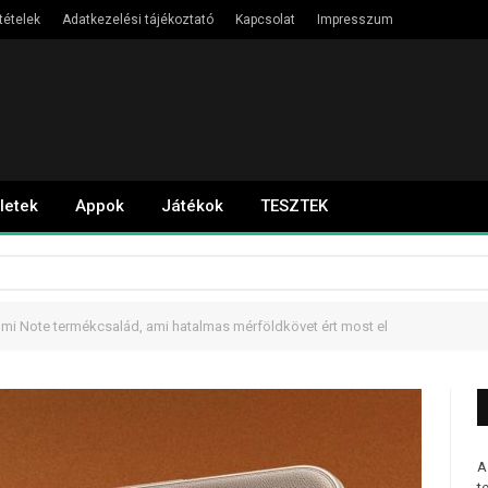
tételek
Adatkezelési tájékoztató
Kapcsolat
Impresszum
letek
Appok
Játékok
TESZTEK
mi Note termékcsalád, ami hatalmas mérföldkövet ért most el
A
t