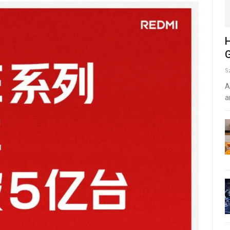
H
G
S
A
a