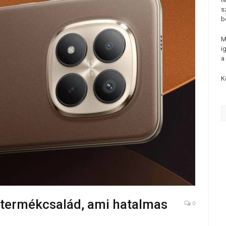
s
b
M
i
a
K
 termékcsalád, ami hatalmas
0