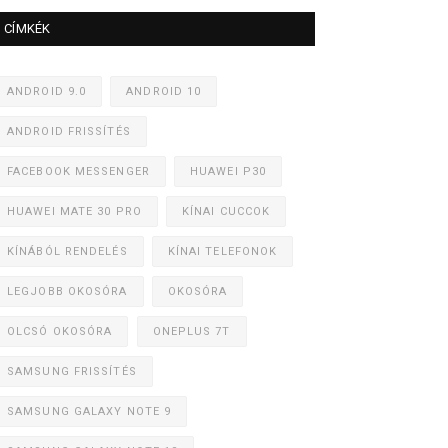
CÍMKÉK
ANDROID 9.0
ANDROID 10
ANDROID FRISSÍTÉS
FACEBOOK MESSENGER
HUAWEI P30
HUAWEI MATE 30 PRO
KÍNAI CUCCOK
KÍNÁBÓL RENDELÉS
KÍNAI TELEFONOK
LEGJOBB OKOSÓRA
OKOSÓRA
OLCSÓ OKOSÓRA
ONEPLUS 7T
SAMSUNG FRISSÍTÉS
SAMSUNG GALAXY NOTE 9