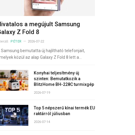
ivatalos a megújult Samsung
alaxy Z Fold 8
zerző:
PÉTER
2026-07-22
 Samsung bemutatta új hajlítható telefonjait,
melyek közül az alap Galaxy Z Fold 8 lett a…
Konyhai teljesítmény új
szinten: Bemutatkozik a
BlitzHome BH-228C turmixgép
2026-07-19
Top 5 népszerű kínai termék EU
raktárról júliusban
2026-07-14