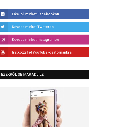
Like-olj minket Facebookon
Kövess minket Twitteren
Kövess minket Instagramon
Iratkozz fel YouTube-csatornánkra
EZEKRŐL SE MARADJ LE