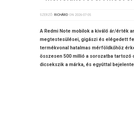
SZERZŐ:
RICHÁRD
ON
2026-07-05
A Redmi Note mobilok a kiváló ár/érték 
megtestesülései, gigászi és elégedett fel
termékvonal hatalmas mérföldkőhöz érkeze
összesen 500 millió a sorozatba tartozó 
dicsekszik a márka, és egyúttal bejelente