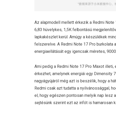
Az alapmodell mellett érkezik a Redmi Note 1
6,83 hüvelykes, 1,5K felbontású megjelenítő
lapkakészlet kerül. Amúgy a készülékek mind
felszerelve. A Redmi Note 17 Pro burkolata 
energiaellátását egy igencsak méretes, 9000
Ami pedig a Redmi Note 17 Pro Maxot illeti, 
érkezhet, amelynek energiái egy Dimensity 
nagyágyújáról még azt is beszélik, hogy a h
Redmi csak azt tudatta a nyilvánossággal, h
el, hogy egészen pontosan melyik nap lesz a p
sejtésünk szerint ezt az infót is hamarosan k