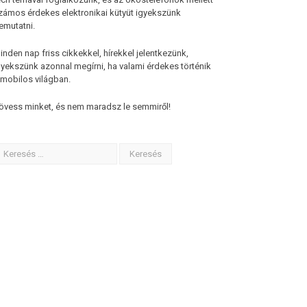
zámos érdekes elektronikai kütyüt igyekszünk
emutatni.
inden nap friss cikkekkel, hírekkel jelentkezünk,
gyekszünk azonnal megírni, ha valami érdekes történik
 mobilos világban.
övess minket, és nem maradsz le semmiről!