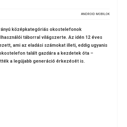
ANDROID MOBILOK
arányú középkategóriás okostelefonok
használói táborral világszerte. Az idén 12 éves
tt, ami az eladási számokat illeti, eddig ugyanis
okostelefon talált gazdára a kezdetek óta –
tték a legújabb generáció érkezését is.