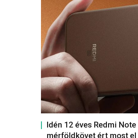
Idén 12 éves Redmi Note
mérföldkövet ért most el