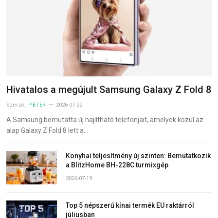
Hivatalos a megújult Samsung Galaxy Z Fold 8
Szerző:
PÉTER
2026-07-22
A Samsung bemutatta új hajlítható telefonjait, amelyek közül az
alap Galaxy Z Fold 8 lett a…
Konyhai teljesítmény új szinten: Bemutatkozik
a BlitzHome BH-228C turmixgép
2026-07-19
Top 5 népszerű kínai termék EU raktárról
júliusban