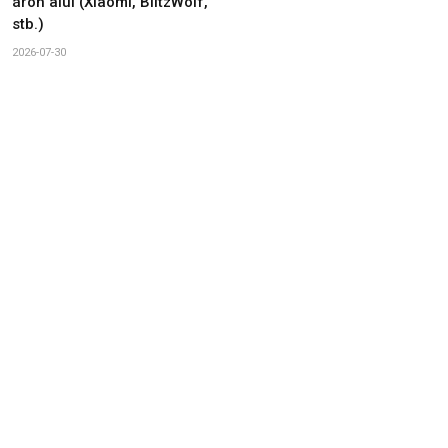
áron alul (Xiaomi, BlitzWolf,
stb.)
2026-07-30