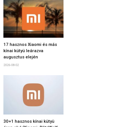
17 hasznos Xiaomi és más
kínai kütyü leárazva
augusztus elején
2026-08-02
30+1 hasznos kínai kütyü