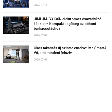
2026-07-14
JIMI JM-G3136N elektromos csavarhúzó
készlet – Kompakt segítség az otthoni
barkácsoláshoz
2026-07-07
Okos takarítás új szintre emelve: Itt a SmartAI
V6, ami mindent felszív
2026-07-01