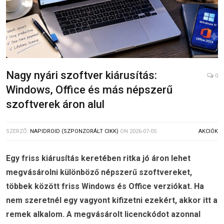
Nagy nyári szoftver kiárusítás:
0
Windows, Office és más népszerű
szoftverek áron alul
SZERZŐ:
NAPIDROID (SZPONZORÁLT CIKK)
ON
2026-07-05
AKCIÓK
Egy friss kiárusítás keretében ritka jó áron lehet
megvásárolni különböző népszerű szoftvereket,
többek között friss Windows és Office verziókat. Ha
nem szeretnél egy vagyont kifizetni ezekért, akkor itt a
remek alkalom. A megvásárolt licenckódot azonnal