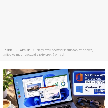
»
»
Főoldal
Akciók
Nagy nyári szoftver kiárusítás: Windows,
Office és más népszerű szoftverek áron alul