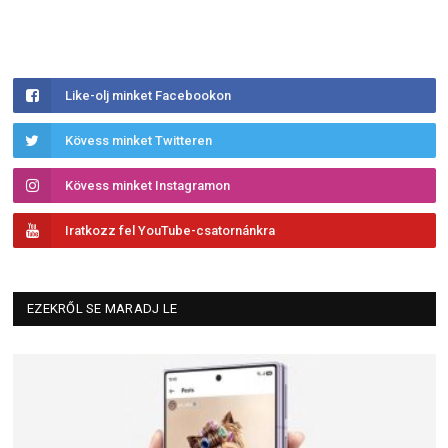
Like-olj minket Facebookon
Kövess minket Twitteren
Kövess minket Instagramon
Iratkozz fel YouTube-csatornánkra
EZEKRŐL SE MARADJ LE