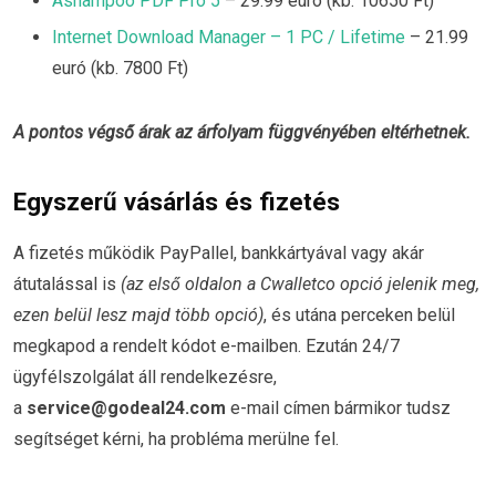
Ashampoo PDF Pro 5
– 29.99 euró (kb. 10650 Ft)
Internet Download Manager – 1 PC / Lifetime
– 21.99
euró (kb. 7800 Ft)
A pontos végső árak az árfolyam függvényében eltérhetnek.
Egyszerű vásárlás és fizetés
A fizetés működik PayPallel, bankkártyával vagy akár
átutalással is
(az első oldalon a Cwalletco opció jelenik meg,
ezen belül lesz majd több opció)
, és utána perceken belül
megkapod a rendelt kódot e-mailben. Ezután 24/7
ügyfélszolgálat áll rendelkezésre,
a
service@godeal24.com
e-mail címen bármikor tudsz
segítséget kérni, ha probléma merülne fel.