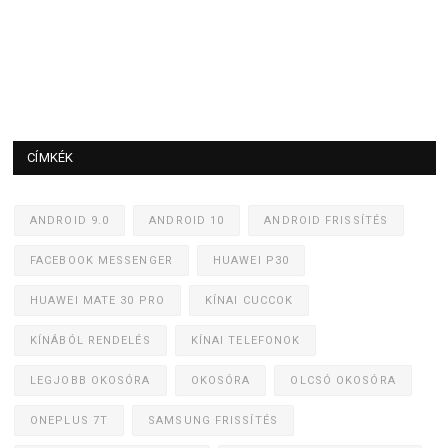
CÍMKÉK
ANDROID 9.0
ANDROID 10
ANDROID FRISSÍTÉS
FACEBOOK MESSENGER
HUAWEI P30
HUAWEI MATE 30 PRO
KÍNAI CUCCOK
KÍNÁBÓL RENDELÉS
KÍNAI TELEFONOK
LEGJOBB OKOSÓRA
OKOSÓRA
OLCSÓ OKOSÓRA
ONEPLUS 7T
SAMSUNG FRISSÍTÉS