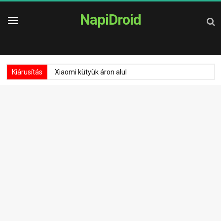
NapiDroid
Kiárusítás
Xiaomi kütyük áron alul