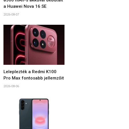
8500 mAh-s akkuval debütált
a Huawei Nova 16 SE
2026-08-07
Leleplezték a Redmi K100
Pro Max fontosabb jellemzőit
2026-08-06