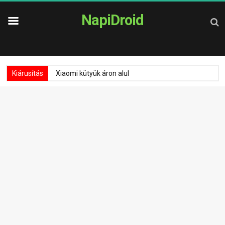
NapiDroid
Kiárusítás
Xiaomi kütyük áron alul