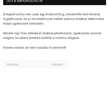
ÜDV A NAPIDROID.HU-N!
A NapiDroid.hu nem csak egy Andriod blog, mindenféle tech témával
foglalkozunk, és az okostelefonok mellett számos érdekes elektronikai
kütyüt igyekszünk bemutatni.
Minden nap friss cikkekkel, hírekkel jelentkezünk, igyekszünk azonnal
megírni, ha valami érdekes történik a mobilos világban.
Kövess minket, és nem maradsz le semmiről!