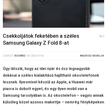
Csekkoljátok feketében a széles
0
Samsung Galaxy Z Fold 8-at
SZERZŐ:
RICHÁRD
ON
2026-07-05
ANDROID MOBILOK
Úgy látszik, hogy az idei nyár és ősz legnagyobb
dobásai a széles kialakítású hajlítható okostelefonok
lesznek. Ilyesmivel készül az Apple, a Huawei már
piacra is dobott egyet, és egy ilyen mobil van a
Samsung tarsolyában is. Az okostelefon – vagyis annak
külsőleg közel azonos makettje – nemrég fényképeken