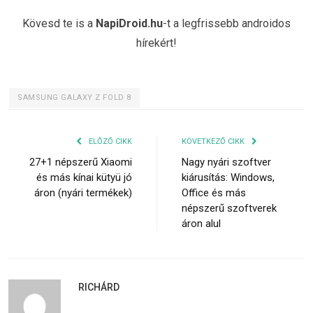
Kövesd te is a
NapiDroid.hu
-t a legfrissebb androidos
hírekért!
SAMSUNG GALAXY Z FOLD 8
ELŐZŐ CIKK
KÖVETKEZŐ CIKK
27+1 népszerű Xiaomi
Nagy nyári szoftver
és más kínai kütyü jó
kiárusítás: Windows,
áron (nyári termékek)
Office és más
népszerű szoftverek
áron alul
RICHÁRD