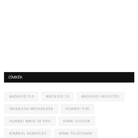
CÍMKÉK
ANDROID 9.0
ANDROID 10
ANDROID FRISSÍTÉS
FACEBOOK MESSENGER
HUAWEI P30
HUAWEI MATE 30 PRO
KÍNAI CUCCOK
KÍNÁBÓL RENDELÉS
KÍNAI TELEFONOK