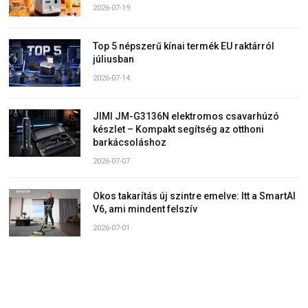
2026-07-19
Top 5 népszerű kínai termék EU raktárról
júliusban
2026-07-14
JIMI JM-G3136N elektromos csavarhúzó
készlet – Kompakt segítség az otthoni
barkácsoláshoz
2026-07-07
Okos takarítás új szintre emelve: Itt a SmartAI
V6, ami mindent felszív
2026-07-01