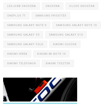
LEGJOBB OKOSÓRA
OKOSÓRA
OLCSÓ OKOSÓRA
ONEPLUS 7T
SAMSUNG FRISSÍTÉS
SAMSUNG GALAXY NOTE 9
SAMSUNG GALAXY NOTE 10
SAMSUNG GALAXY S9
SAMSUNG GALAXY S10
SAMSUNG GALAXY FOLD
XIAOMI CUCCOK
XIAOMI HÍREK
XIAOMI MI NOTE 10
XIAOMI TELEFONOK
XIAOMI TESZTEK