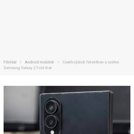
»
»
Főoldal
Android mobilok
Csekkoljátok feketében a széles
Samsung Galaxy Z Fold 8-at