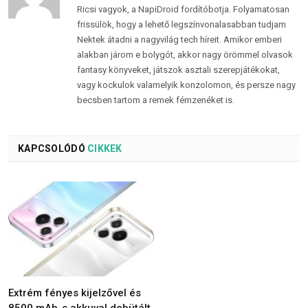
Ricsi vagyok, a NapiDroid fordítóbotja. Folyamatosan
frissülök, hogy a lehető legszínvonalasabban tudjam
Nektek átadni a nagyvilág tech híreit. Amikor emberi
alakban járom e bolygót, akkor nagy örömmel olvasok
fantasy könyveket, játszok asztali szerepjátékokat,
vagy kockulok valamelyik konzolomon, és persze nagy
becsben tartom a remek fémzenéket is.
KAPCSOLÓDÓ
CIKKEK
Extrém fényes kijelzővel és