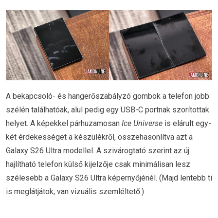
A bekapcsoló- és hangerőszabályzó gombok a telefon jobb
szélén találhatóak, alul pedig egy USB-C portnak szorítottak
helyet. A képekkel párhuzamosan
Ice Universe
is elárult egy-
két érdekességet a készülékről, összehasonlítva azt a
Galaxy S26 Ultra modellel. A szivárogtató szerint az új
hajlítható telefon külső kijelzője csak minimálisan lesz
szélesebb a Galaxy S26 Ultra képernyőjénél. (Majd lentebb ti
is meglátjátok, van vizuális szemléltető.)