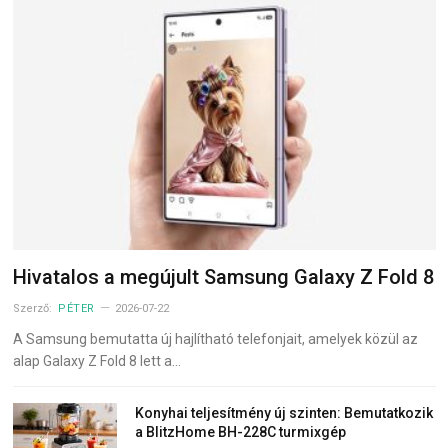
Hivatalos a megújult Samsung Galaxy Z Fold 8
Szerző:
PÉTER
2026-07-22
A Samsung bemutatta új hajlítható telefonjait, amelyek közül az
alap Galaxy Z Fold 8 lett a…
Konyhai teljesítmény új szinten: Bemutatkozik
a BlitzHome BH-228C turmixgép