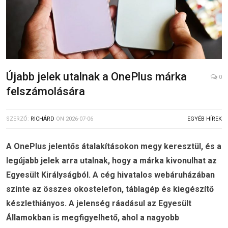
Újabb jelek utalnak a OnePlus márka
0
felszámolására
SZERZŐ:
RICHÁRD
ON
2026-07-06
EGYÉB HÍREK
A OnePlus jelentős átalakításokon megy keresztül, és a
legújabb jelek arra utalnak, hogy a márka kivonulhat az
Egyesült Királyságból. A cég hivatalos webáruházában
szinte az összes okostelefon, táblagép és kiegészítő
készlethiányos. A jelenség ráadásul az Egyesült
Államokban is megfigyelhető, ahol a nagyobb