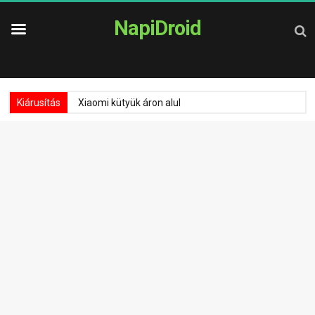
NapiDroid
Kiárusítás
Xiaomi kütyük áron alul