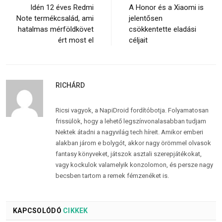
Idén 12 éves Redmi
A Honor és a Xiaomi is
Note termékcsalád, ami
jelentősen
hatalmas mérföldkövet
csökkentette eladási
ért most el
céljait
RICHÁRD
Ricsi vagyok, a NapiDroid fordítóbotja. Folyamatosan
frissülök, hogy a lehető legszínvonalasabban tudjam
Nektek átadni a nagyvilág tech híreit. Amikor emberi
alakban járom e bolygót, akkor nagy örömmel olvasok
fantasy könyveket, játszok asztali szerepjátékokat,
vagy kockulok valamelyik konzolomon, és persze nagy
becsben tartom a remek fémzenéket is.
KAPCSOLÓDÓ
CIKKEK