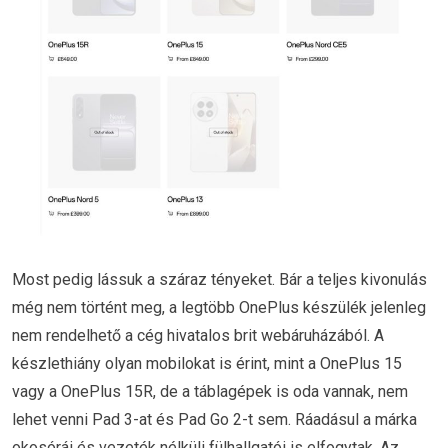
Most pedig lássuk a száraz tényeket. Bár a teljes kivonulás
még nem történt meg, a legtöbb OnePlus készülék jelenleg
nem rendelhető a cég hivatalos brit webáruházából. A
készlethiány olyan mobilokat is érint, mint a OnePlus 15
vagy a OnePlus 15R, de a táblagépek is oda vannak, nem
lehet venni Pad 3-at és Pad Go 2-t sem. Ráadásul a márka
okosórái és vezeték nélküli fülhallgatói is elfogytak. Az