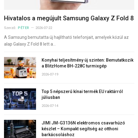
Hivatalos a megújult Samsung Galaxy Z Fold 8
Szerző:
PÉTER
2026-07-22
A Samsung bemutatta új hajlítható telefonjait, amelyek közül az
alap Galaxy Z Fold 8 lett a…
Konyhai teljesítmény új szinten: Bemutatkozik
a BlitzHome BH-228C turmixgép
2026-07-19
Top 5 népszerű kínai termék EU raktárról
júliusban
2026-07-14
JIMI JM-G3136N elektromos csavarhúzó
készlet – Kompakt segítség az otthoni
barkácsoláshoz