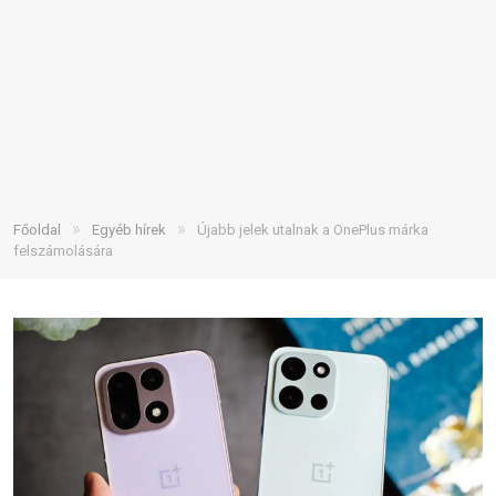
»
»
Főoldal
Egyéb hírek
Újabb jelek utalnak a OnePlus márka
felszámolására