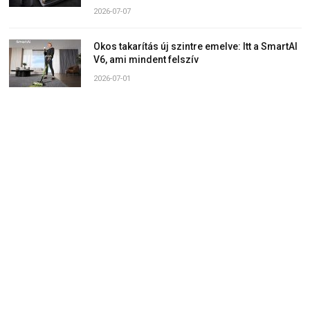
2026-07-07
Okos takarítás új szintre emelve: Itt a SmartAI
V6, ami mindent felszív
2026-07-01