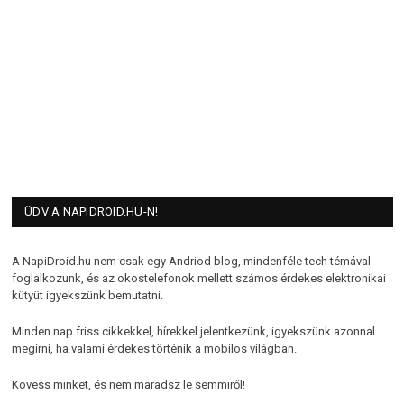
ÜDV A NAPIDROID.HU-N!
A NapiDroid.hu nem csak egy Andriod blog, mindenféle tech témával
foglalkozunk, és az okostelefonok mellett számos érdekes elektronikai
kütyüt igyekszünk bemutatni.
Minden nap friss cikkekkel, hírekkel jelentkezünk, igyekszünk azonnal
megírni, ha valami érdekes történik a mobilos világban.
Kövess minket, és nem maradsz le semmiről!