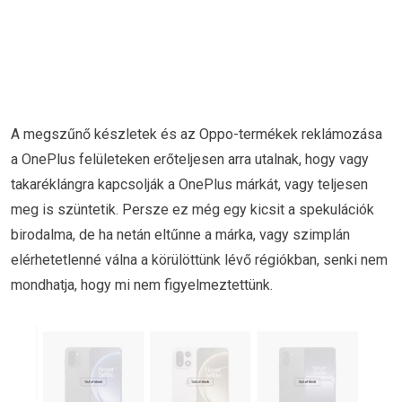
A megszűnő készletek és az Oppo-termékek reklámozása
a OnePlus felületeken erőteljesen arra utalnak, hogy vagy
takaréklángra kapcsolják a OnePlus márkát, vagy teljesen
meg is szüntetik. Persze ez még egy kicsit a spekulációk
birodalma, de ha netán eltűnne a márka, vagy szimplán
elérhetetlenné válna a körülöttünk lévő régiókban, senki nem
mondhatja, hogy mi nem figyelmeztettünk.