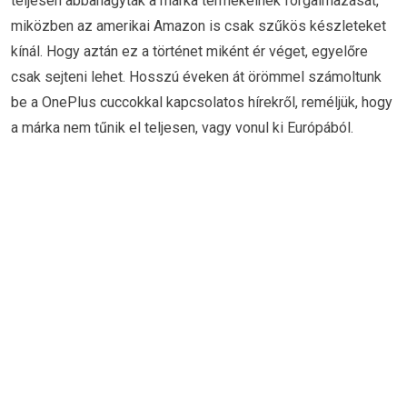
teljesen abbahagyták a márka termékeinek forgalmazását,
miközben az amerikai Amazon is csak szűkös készleteket
kínál. Hogy aztán ez a történet miként ér véget, egyelőre
csak sejteni lehet. Hosszú éveken át örömmel számoltunk
be a OnePlus cuccokkal kapcsolatos hírekről, reméljük, hogy
a márka nem tűnik el teljesen, vagy vonul ki Európából.