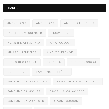
CÍMKÉK
ANDROID 9.0
ANDROID 10
ANDROID FRISSÍTÉS
FACEBOOK MESSENGER
HUAWEI P30
HUAWEI MATE 30 PRO
KÍNAI CUCCOK
KÍNÁBÓL RENDELÉS
KÍNAI TELEFONOK
LEGJOBB OKOSÓRA
OKOSÓRA
OLCSÓ OKOSÓRA
ONEPLUS 7T
SAMSUNG FRISSÍTÉS
SAMSUNG GALAXY NOTE 9
SAMSUNG GALAXY NOTE 10
SAMSUNG GALAXY S9
SAMSUNG GALAXY S10
SAMSUNG GALAXY FOLD
XIAOMI CUCCOK