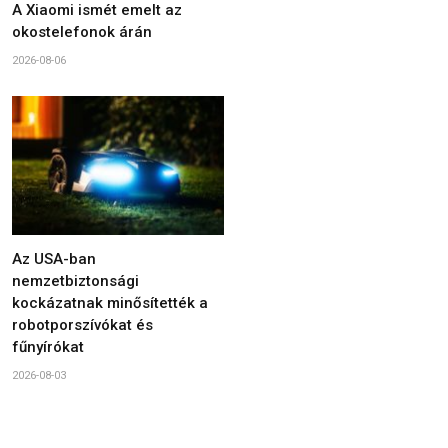
A Xiaomi ismét emelt az
okostelefonok árán
2026-08-06
Az USA-ban
nemzetbiztonsági
kockázatnak minősítették a
robotporszívókat és
fűnyírókat
2026-08-03