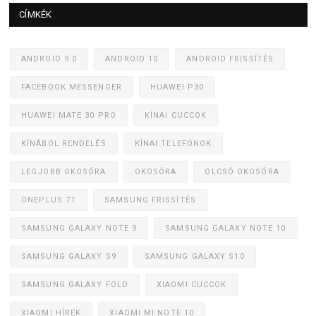
CÍMKÉK
ANDROID 9.0
ANDROID 10
ANDROID FRISSÍTÉS
FACEBOOK MESSENGER
HUAWEI P30
HUAWEI MATE 30 PRO
KÍNAI CUCCOK
KÍNÁBÓL RENDELÉS
KÍNAI TELEFONOK
LEGJOBB OKOSÓRA
OKOSÓRA
OLCSÓ OKOSÓRA
ONEPLUS 7T
SAMSUNG FRISSÍTÉS
SAMSUNG GALAXY NOTE 9
SAMSUNG GALAXY NOTE 10
SAMSUNG GALAXY S9
SAMSUNG GALAXY S10
SAMSUNG GALAXY FOLD
XIAOMI CUCCOK
XIAOMI HÍREK
XIAOMI MI NOTE 10