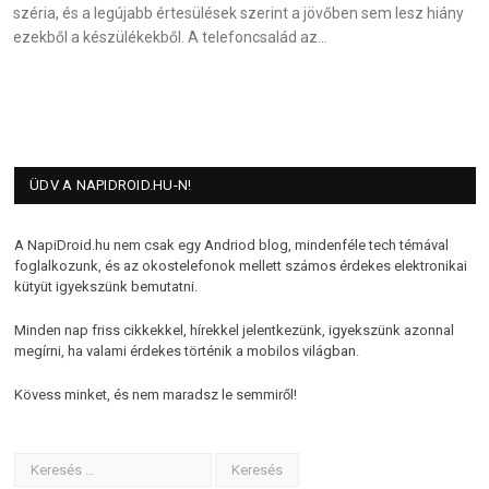
széria, és a legújabb értesülések szerint a jövőben sem lesz hiány
ezekből a készülékekből. A telefoncsalád az…
ÜDV A NAPIDROID.HU-N!
A NapiDroid.hu nem csak egy Andriod blog, mindenféle tech témával
foglalkozunk, és az okostelefonok mellett számos érdekes elektronikai
kütyüt igyekszünk bemutatni.
Minden nap friss cikkekkel, hírekkel jelentkezünk, igyekszünk azonnal
megírni, ha valami érdekes történik a mobilos világban.
Kövess minket, és nem maradsz le semmiről!