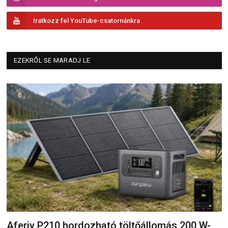
Iratkozz fel YouTube-csatornánkra
EZEKRŐL SE MARADJ LE
Aferiy P210 hordozható töltőállomás 200 W-