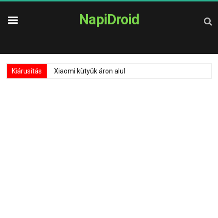
NapiDroid
Kiárusítás
Xiaomi kütyük áron alul