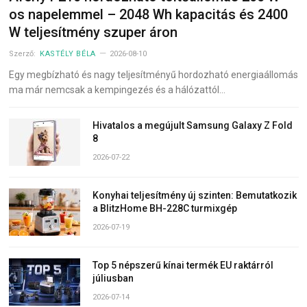
os napelemmel – 2048 Wh kapacitás és 2400
W teljesítmény szuper áron
Szerző:
KASTÉLY BÉLA
2026-08-10
Egy megbízható és nagy teljesítményű hordozható energiaállomás
ma már nemcsak a kempingezés és a hálózattól…
Hivatalos a megújult Samsung Galaxy Z Fold
8
2026-07-22
Konyhai teljesítmény új szinten: Bemutatkozik
a BlitzHome BH-228C turmixgép
2026-07-19
Top 5 népszerű kínai termék EU raktárról
júliusban
2026-07-14