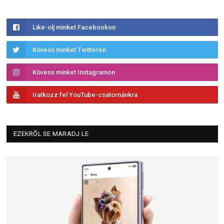
Like-olj minket Facebookon
Kövess minket Twitteren
Kövess minket Instagramon
Iratkozz fel YouTube-csatornánkra
EZEKRŐL SE MARADJ LE