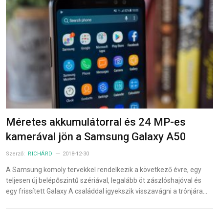
Méretes akkumulátorral és 24 MP-es
kamerával jön a Samsung Galaxy A50
Szerző:
RICHÁRD
2018-12-30
A Samsung komoly tervekkel rendelkezik a következő évre, egy
teljesen új belépőszintű szériával, legalább öt zászlóshajóval és
egy frissített Galaxy A családdal igyekszik visszavágni a trónjára…