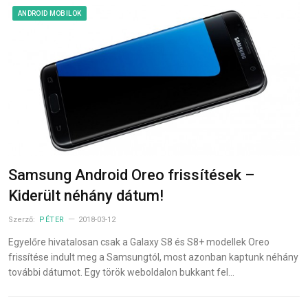
ANDROID MOBILOK
Samsung Android Oreo frissítések –
Kiderült néhány dátum!
Szerző:
PÉTER
2018-03-12
Egyelőre hivatalosan csak a Galaxy S8 és S8+ modellek Oreo
frissítése indult meg a Samsungtól, most azonban kaptunk néhány
további dátumot. Egy török weboldalon bukkant fel…