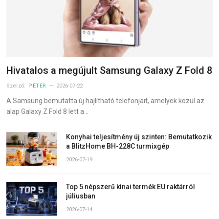
Hivatalos a megújult Samsung Galaxy Z Fold 8
Szerző:
PÉTER
2026-07-22
A Samsung bemutatta új hajlítható telefonjait, amelyek közül az
alap Galaxy Z Fold 8 lett a…
Konyhai teljesítmény új szinten: Bemutatkozik
a BlitzHome BH-228C turmixgép
2026-07-19
Top 5 népszerű kínai termék EU raktárról
júliusban
2026-07-14