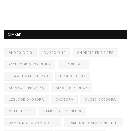
CÍMKÉK
ANDROID 9.0
ANDROID 10
ANDROID FRISSÍTÉS
FACEBOOK MESSENGER
HUAWEI P30
HUAWEI MATE 30 PRO
KÍNAI CUCCOK
KÍNÁBÓL RENDELÉS
KÍNAI TELEFONOK
LEGJOBB OKOSÓRA
OKOSÓRA
OLCSÓ OKOSÓRA
ONEPLUS 7T
SAMSUNG FRISSÍTÉS
SAMSUNG GALAXY NOTE 9
SAMSUNG GALAXY NOTE 10