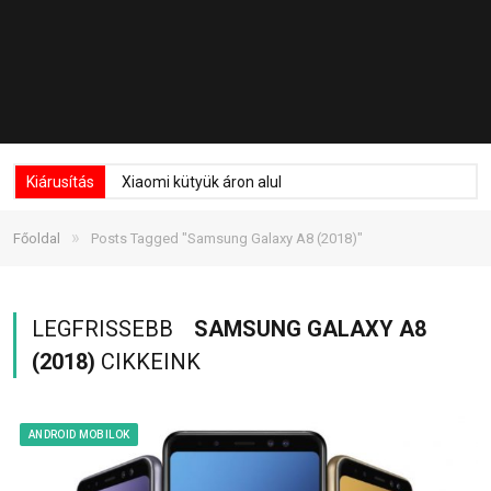
Kiárusítás
Xiaomi kütyük áron alul
»
Főoldal
Posts Tagged "Samsung Galaxy A8 (2018)"
LEGFRISSEBB
SAMSUNG GALAXY A8
(2018)
CIKKEINK
ANDROID MOBILOK