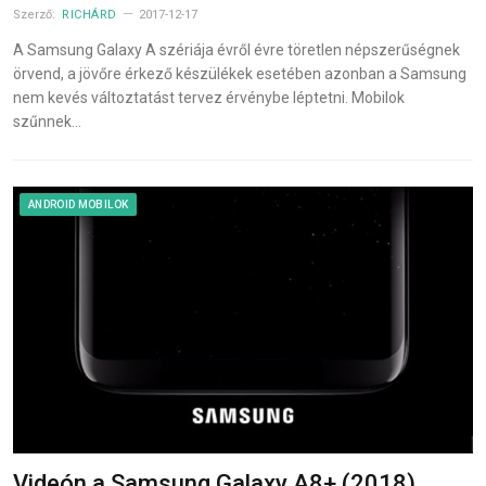
Szerző:
RICHÁRD
2017-12-17
A Samsung Galaxy A szériája évről évre töretlen népszerűségnek
örvend, a jövőre érkező készülékek esetében azonban a Samsung
nem kevés változtatást tervez érvénybe léptetni. Mobilok
szűnnek…
ANDROID MOBILOK
Videón a Samsung Galaxy A8+ (2018),