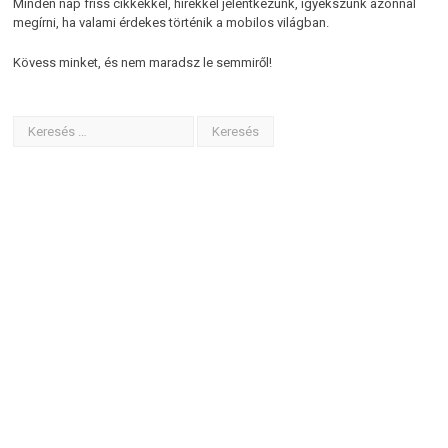
Minden nap friss cikkekkel, hírekkel jelentkezünk, igyekszünk azonnal
megírni, ha valami érdekes történik a mobilos világban.
Kövess minket, és nem maradsz le semmiről!