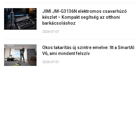
JIMI JM-G3136N elektromos csavarhúzó
készlet – Kompakt segítség az otthoni
barkácsoláshoz
2026-07-07
Okos takarítás új szintre emelve: Itt a SmartAI
V6, ami mindent felszív
2026-07-01