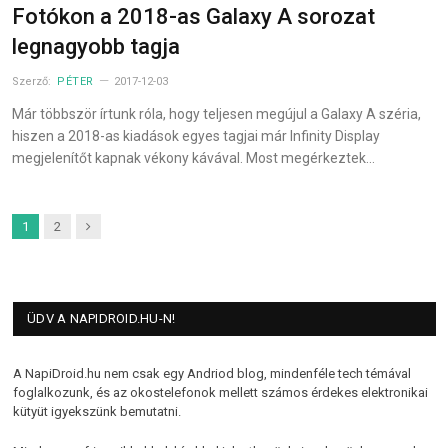
Fotókon a 2018-as Galaxy A sorozat
legnagyobb tagja
Szerző:
PÉTER
2017-12-03
Már többször írtunk róla, hogy teljesen megújul a Galaxy A széria,
hiszen a 2018-as kiadások egyes tagjai már Infinity Display
megjelenítőt kapnak vékony kávával. Most megérkeztek…
Next
1
2
ÜDV A NAPIDROID.HU-N!
A NapiDroid.hu nem csak egy Andriod blog, mindenféle tech témával
foglalkozunk, és az okostelefonok mellett számos érdekes elektronikai
kütyüt igyekszünk bemutatni.