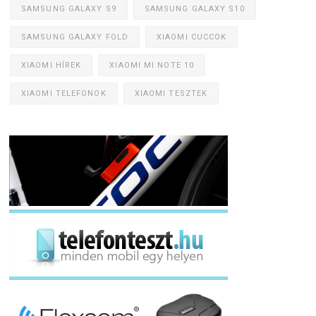
SAMSUNG GALAXY S9
SAMSUNG GALAXY S10
SAMSUNG GALAXY FOLD
XIAOMI CUCCOK
XIAOMI HÍREK
XIAOMI MI NOTE 10
XIAOMI TELEFONOK
XIAOMI TESZTEK