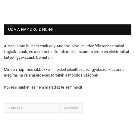
ÜDV A NAPIDROID.HU-N!
A NapiDroid.hu nem csak egy Andriod blog, mindenféle tech témával
foglalkozunk, és az okostelefonok mellett számos érdekes elektronikai
kütyüt igyekszünk bemutatni.
Minden nap friss cikkekkel, hírekkel jelentkezünk, igyekszünk azonnal
megírni, ha valami érdekes történik a mobilos világban.
Kövess minket, és nem maradsz le semmiről!