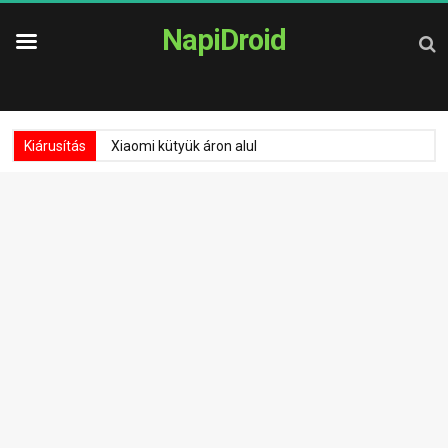
NapiDroid
Kiárusítás
Xiaomi kütyük áron alul