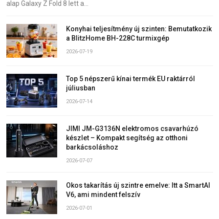
alap Galaxy Z Fold 8 lett a…
Konyhai teljesítmény új szinten: Bemutatkozik
a BlitzHome BH-228C turmixgép
2026-07-19
Top 5 népszerű kínai termék EU raktárról
júliusban
2026-07-14
JIMI JM-G3136N elektromos csavarhúzó
készlet – Kompakt segítség az otthoni
barkácsoláshoz
2026-07-07
Okos takarítás új szintre emelve: Itt a SmartAI
V6, ami mindent felszív
2026-07-01