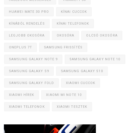
HUAWEI MATE 30 PRO
KÍNAI CUCCOK
KÍNÁBÓL RENDELÉS
KÍNAI TELEFONOK
LEGJOBB OKOSÓRA
OKOSÓRA
OLCSÓ OKOSÓRA
ONEPLUS 7T
SAMSUNG FRISSÍTÉS
SAMSUNG GALAXY NOTE 9
SAMSUNG GALAXY NOTE 10
SAMSUNG GALAXY S9
SAMSUNG GALAXY S10
SAMSUNG GALAXY FOLD
XIAOMI CUCCOK
XIAOMI HÍREK
XIAOMI MI NOTE 10
XIAOMI TELEFONOK
XIAOMI TESZTEK