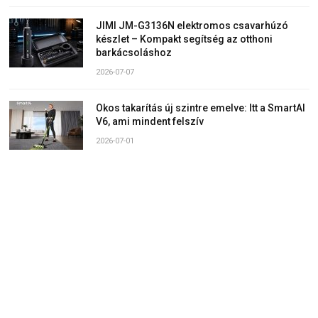
JIMI JM-G3136N elektromos csavarhúzó
készlet – Kompakt segítség az otthoni
barkácsoláshoz
2026-07-07
Okos takarítás új szintre emelve: Itt a SmartAI
V6, ami mindent felszív
2026-07-01