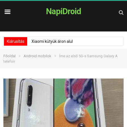
NapiDroid
Kiárusítás
Xiaomi kütyük áron alul
»
»
Főoldal
Android mobilok
Íme az első 5G-s Samsung Galaxy A
telefon