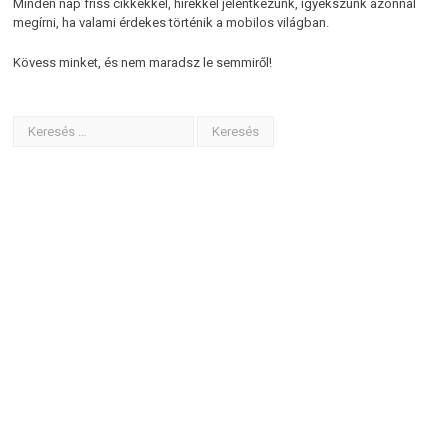
Minden nap friss cikkekkel, hírekkel jelentkezünk, igyekszünk azonnal
megírni, ha valami érdekes történik a mobilos világban.
Kövess minket, és nem maradsz le semmiről!