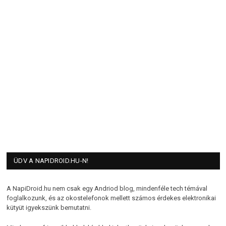
ÜDV A NAPIDROID.HU-N!
A NapiDroid.hu nem csak egy Andriod blog, mindenféle tech témával
foglalkozunk, és az okostelefonok mellett számos érdekes elektronikai
kütyüt igyekszünk bemutatni.