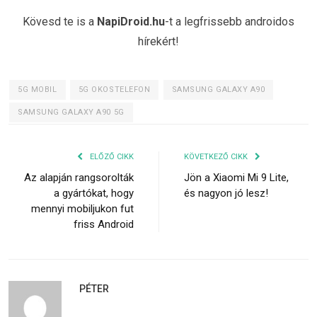
Kövesd te is a
NapiDroid.hu
-t a legfrissebb androidos
hírekért!
5G MOBIL
5G OKOSTELEFON
SAMSUNG GALAXY A90
SAMSUNG GALAXY A90 5G
ELŐZŐ CIKK
KÖVETKEZŐ CIKK
Az alapján rangsorolták
Jön a Xiaomi Mi 9 Lite,
a gyártókat, hogy
és nagyon jó lesz!
mennyi mobiljukon fut
friss Android
PÉTER