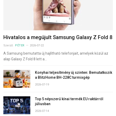
Hivatalos a megújult Samsung Galaxy Z Fold 8
Szerző:
PÉTER
2026-07-22
A Samsung bemutatta új hajlítható telefonjait, amelyek közül az
alap Galaxy Z Fold 8 lett a…
Konyhai teljesítmény új szinten: Bemutatkozik
a BlitzHome BH-228C turmixgép
2026-07-19
Top 5 népszerű kínai termék EU raktárról
júliusban
2026-07-14