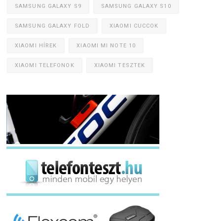
SAMSUNG GALAXY S9
SAMSUNG GALAXY S10
SAMSUNG GALAXY FOLD
XIAOMI CUCCOK
XIAOMI HÍREK
XIAOMI MI NOTE 10
XIAOMI TELEFONOK
XIAOMI TESZTEK