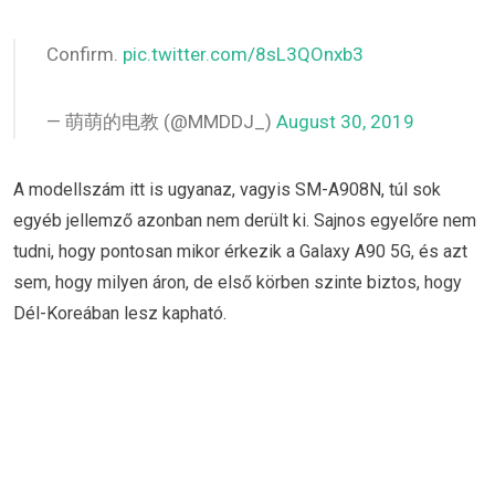
Confirm.
pic.twitter.com/8sL3QOnxb3
— 萌萌的电教 (@MMDDJ_)
August 30, 2019
A modellszám itt is ugyanaz, vagyis SM-A908N, túl sok
egyéb jellemző azonban nem derült ki. Sajnos egyelőre nem
tudni, hogy pontosan mikor érkezik a Galaxy A90 5G, és azt
sem, hogy milyen áron, de első körben szinte biztos, hogy
Dél-Koreában lesz kapható.