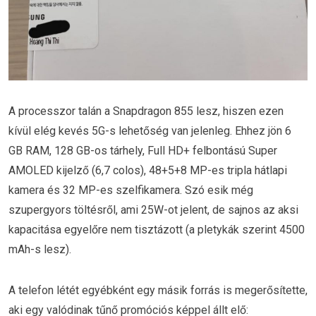
A processzor talán a Snapdragon 855 lesz, hiszen ezen
kívül elég kevés 5G-s lehetőség van jelenleg. Ehhez jön 6
GB RAM, 128 GB-os tárhely, Full HD+ felbontású Super
AMOLED kijelző (6,7 colos), 48+5+8 MP-es tripla hátlapi
kamera és 32 MP-es szelfikamera. Szó esik még
szupergyors töltésről, ami 25W-ot jelent, de sajnos az aksi
kapacitása egyelőre nem tisztázott (a pletykák szerint 4500
mAh-s lesz).
A telefon létét egyébként egy másik forrás is megerősítette,
aki egy valódinak tűnő promóciós képpel állt elő: