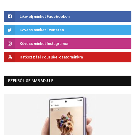
Like-olj minket Facebookon
Kövess minket Twitteren
Kövess minket Instagramon
Iratkozz fel YouTube-csatornánkra
EZEKRŐL SE MARADJ LE