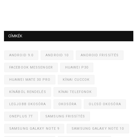
CÍMKÉK
ANDROID 9.0
ANDROID 10
ANDROID FRISSÍTÉS
FACEBOOK MESSENGER
HUAWEI P30
HUAWEI MATE 30 PRO
KÍNAI CUCCOK
KÍNÁBÓL RENDELÉS
KÍNAI TELEFONOK
LEGJOBB OKOSÓRA
OKOSÓRA
OLCSÓ OKOSÓRA
ONEPLUS 7T
SAMSUNG FRISSÍTÉS
SAMSUNG GALAXY NOTE 9
SAMSUNG GALAXY NOTE 10