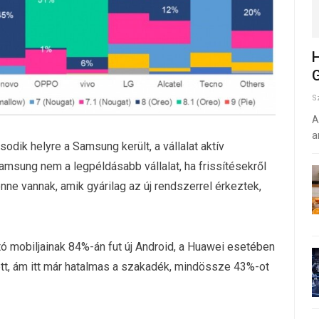
H
G
S
A
a
dik helyre a Samsung került, a vállalat aktív
Samsung nem a legpéldásabb vállalat, ha frissítésekről
ne vannak, amik gyárilag az új rendszerrel érkeztek,
tó mobiljainak 84%-án fut új Android, a Huawei esetében
ett, ám itt már hatalmas a szakadék, mindössze 43%-ot