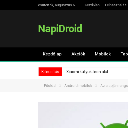
csütörtök, augusztus 6
Kezdőlap
Felhasználási 
NapiDroid
Kezdőlap
Akciók
Mobilok
Tab
Kiárusítás
Xiaomi kütyük áron alul
»
»
Főoldal
Android mobilok
Az alapján rangs