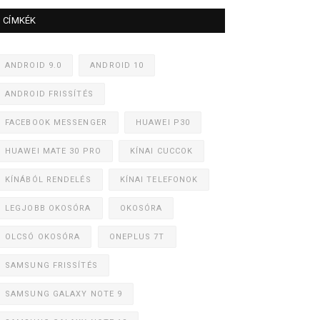
CÍMKÉK
ANDROID 9.0
ANDROID 10
ANDROID FRISSÍTÉS
FACEBOOK MESSENGER
HUAWEI P30
HUAWEI MATE 30 PRO
KÍNAI CUCCOK
KÍNÁBÓL RENDELÉS
KÍNAI TELEFONOK
LEGJOBB OKOSÓRA
OKOSÓRA
OLCSÓ OKOSÓRA
ONEPLUS 7T
SAMSUNG FRISSÍTÉS
SAMSUNG GALAXY NOTE 9