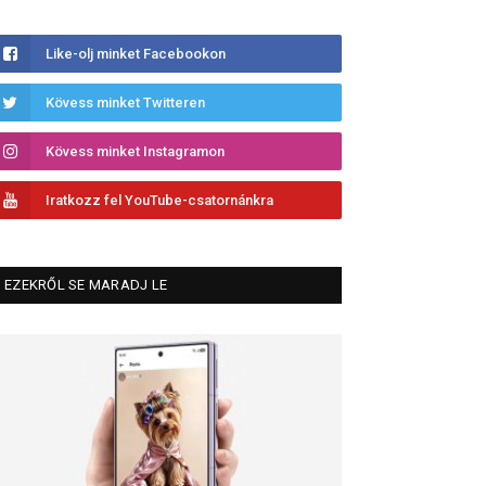
Like-olj minket Facebookon
Kövess minket Twitteren
Kövess minket Instagramon
Iratkozz fel YouTube-csatornánkra
EZEKRŐL SE MARADJ LE