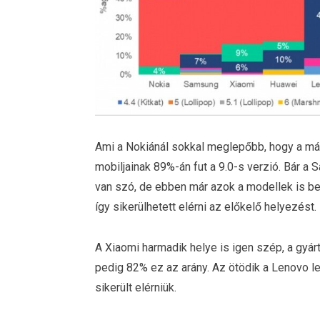
Ami a Nokiánál sokkal meglepőbb, hogy a máso
mobiljainak 89%-án fut a 9.0-s verzió. Bár a 
van szó, de ebben már azok a modellek is ben
így sikerülhetett elérni az előkelő helyezést.
A Xiaomi harmadik helye is igen szép, a gyár
pedig 82% ez az arány. Az ötödik a Lenovo l
sikerült elérniük.