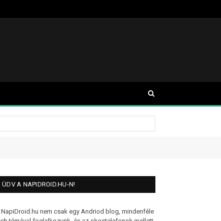
ÜDV A NAPIDROID.HU-N!
 NapiDroid.hu nem csak egy Andriod blog, mindenféle
ech témával foglalkozunk, és az okostelefonok mellett