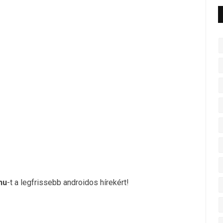
hu
-t a legfrissebb androidos hírekért!