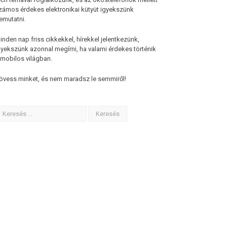
zámos érdekes elektronikai kütyüt igyekszünk
emutatni.
inden nap friss cikkekkel, hírekkel jelentkezünk,
gyekszünk azonnal megírni, ha valami érdekes történik
 mobilos világban.
övess minket, és nem maradsz le semmiről!