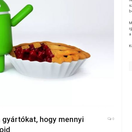
s
b
M
i
a
K
a gyártókat, hogy mennyi
0
oid