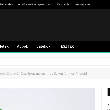
feltételek
Adatkezelési tájékoztató
Kapcsolat
Impresszum
letek
Appok
Játékok
TESZTEK
orolták a gyártókat, hogy mennyi mobiljukon fut friss Android
A
t