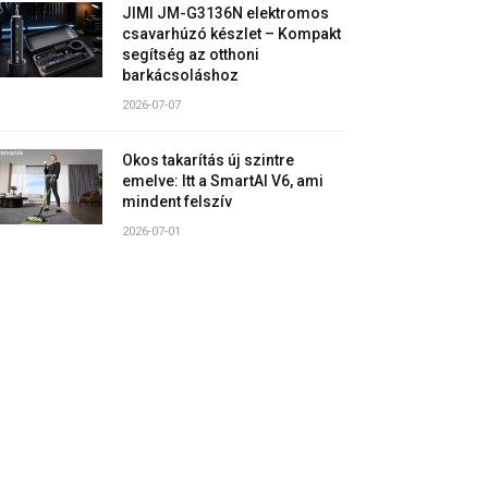
JIMI JM-G3136N elektromos
csavarhúzó készlet – Kompakt
segítség az otthoni
barkácsoláshoz
2026-07-07
Okos takarítás új szintre
emelve: Itt a SmartAI V6, ami
mindent felszív
2026-07-01