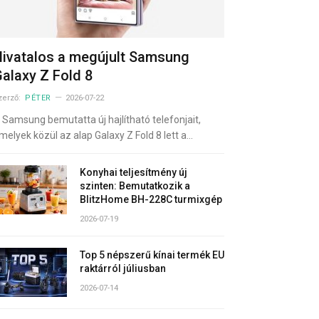
ivatalos a megújult Samsung
alaxy Z Fold 8
zerző:
PÉTER
2026-07-22
 Samsung bemutatta új hajlítható telefonjait,
melyek közül az alap Galaxy Z Fold 8 lett a…
Konyhai teljesítmény új
szinten: Bemutatkozik a
BlitzHome BH-228C turmixgép
2026-07-19
Top 5 népszerű kínai termék EU
raktárról júliusban
2026-07-14