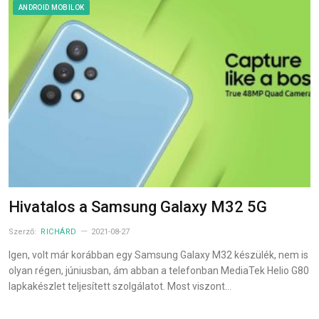
ANDROID MOBILOK
Hivatalos a Samsung Galaxy M32 5G
Szerző:
RICHÁRD
2021-08-27
Igen, volt már korábban egy Samsung Galaxy M32 készülék, nem is
olyan régen, júniusban, ám abban a telefonban MediaTek Helio G80
lapkakészlet teljesített szolgálatot. Most viszont…