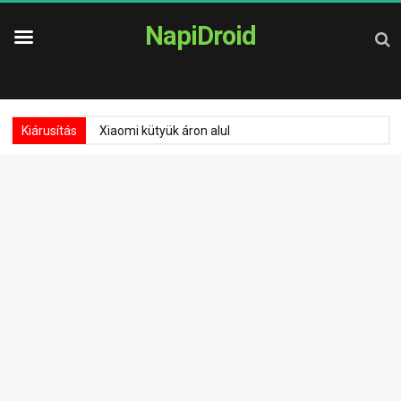
NapiDroid
Kiárusítás
Xiaomi kütyük áron alul