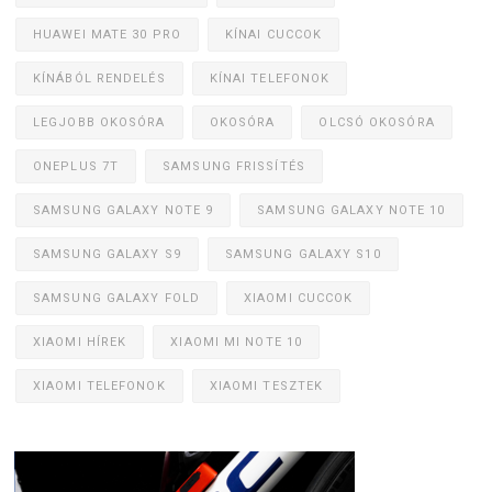
HUAWEI MATE 30 PRO
KÍNAI CUCCOK
KÍNÁBÓL RENDELÉS
KÍNAI TELEFONOK
LEGJOBB OKOSÓRA
OKOSÓRA
OLCSÓ OKOSÓRA
ONEPLUS 7T
SAMSUNG FRISSÍTÉS
SAMSUNG GALAXY NOTE 9
SAMSUNG GALAXY NOTE 10
SAMSUNG GALAXY S9
SAMSUNG GALAXY S10
SAMSUNG GALAXY FOLD
XIAOMI CUCCOK
XIAOMI HÍREK
XIAOMI MI NOTE 10
XIAOMI TELEFONOK
XIAOMI TESZTEK