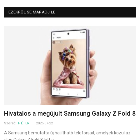
EZEKRŐL SE MARADJ LE
Hivatalos a megújult Samsung Galaxy Z Fold 8
Szerző:
PÉTER
2026-07-22
A Samsung bemutatta új hajlítható telefonjait, amelyek közül az
alap Galaxy Z Fold 8 lett a…