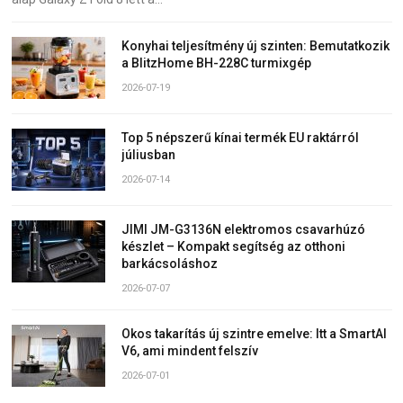
Konyhai teljesítmény új szinten: Bemutatkozik
a BlitzHome BH-228C turmixgép
2026-07-19
Top 5 népszerű kínai termék EU raktárról
júliusban
2026-07-14
JIMI JM-G3136N elektromos csavarhúzó
készlet – Kompakt segítség az otthoni
barkácsoláshoz
2026-07-07
Okos takarítás új szintre emelve: Itt a SmartAI
V6, ami mindent felszív
2026-07-01