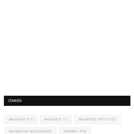
CÍMKÉK
ANDROID 9.0
ANDROID 10
ANDROID FRISSÍTÉS
FACEBOOK MESSENGER
HUAWEI P30