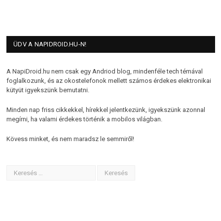
ÜDV A NAPIDROID.HU-N!
A NapiDroid.hu nem csak egy Andriod blog, mindenféle tech témával
foglalkozunk, és az okostelefonok mellett számos érdekes elektronikai
kütyüt igyekszünk bemutatni.
Minden nap friss cikkekkel, hírekkel jelentkezünk, igyekszünk azonnal
megírni, ha valami érdekes történik a mobilos világban.
Kövess minket, és nem maradsz le semmiről!