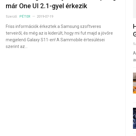
már One UI 2.1-gyel érkezik
Szerző:
PÉTER
2019-07-19
H
Friss információk érkeztek a Samsung szoftveres
terveiről, és még az is kiderült, hogy mi fut majd a jövőre
G
megjelenő Galaxy S11-en! A Sammobile értesülései
S
szerint az…
A
a