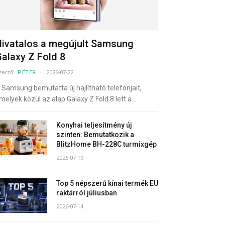
ivatalos a megújult Samsung
alaxy Z Fold 8
zerző:
PÉTER
2026-07-22
 Samsung bemutatta új hajlítható telefonjait,
melyek közül az alap Galaxy Z Fold 8 lett a…
Konyhai teljesítmény új
szinten: Bemutatkozik a
BlitzHome BH-228C turmixgép
2026-07-19
Top 5 népszerű kínai termék EU
raktárról júliusban
2026-07-14