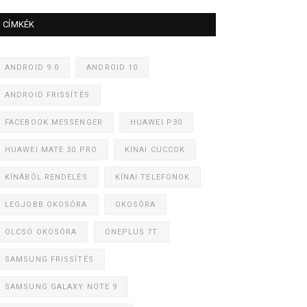
CÍMKÉK
ANDROID 9.0
ANDROID 10
ANDROID FRISSÍTÉS
FACEBOOK MESSENGER
HUAWEI P30
HUAWEI MATE 30 PRO
KÍNAI CUCCOK
KÍNÁBÓL RENDELÉS
KÍNAI TELEFONOK
LEGJOBB OKOSÓRA
OKOSÓRA
OLCSÓ OKOSÓRA
ONEPLUS 7T
SAMSUNG FRISSÍTÉS
SAMSUNG GALAXY NOTE 9