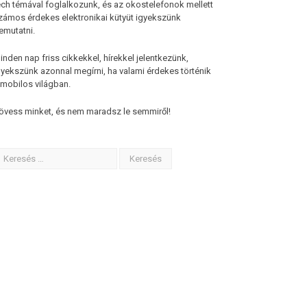
ech témával foglalkozunk, és az okostelefonok mellett
zámos érdekes elektronikai kütyüt igyekszünk
emutatni.
inden nap friss cikkekkel, hírekkel jelentkezünk,
gyekszünk azonnal megírni, ha valami érdekes történik
 mobilos világban.
övess minket, és nem maradsz le semmiről!