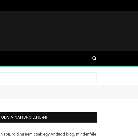
ÜDV A NAPIDROID.HU-N!
 NapiDroid.hu nem csak egy Andriod blog, mindenféle