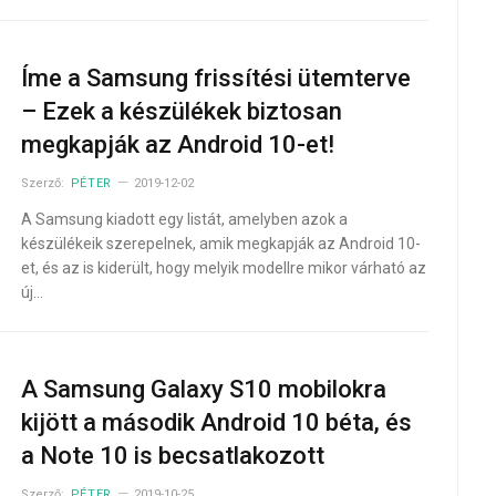
Íme a Samsung frissítési ütemterve
– Ezek a készülékek biztosan
megkapják az Android 10-et!
Szerző:
PÉTER
2019-12-02
A Samsung kiadott egy listát, amelyben azok a
készülékeik szerepelnek, amik megkapják az Android 10-
et, és az is kiderült, hogy melyik modellre mikor várható az
új…
A Samsung Galaxy S10 mobilokra
kijött a második Android 10 béta, és
a Note 10 is becsatlakozott
Szerző:
PÉTER
2019-10-25