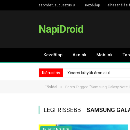
szombat, augusztus 8
Kezdőlap
Felhasználási f
NapiDroid
Kezdőlap
Akciók
Mobilok
Tab
Kiárusítás
Xiaomi kütyük áron alul
»
Főoldal
Posts Tagged "Samsung Galaxy Note 1
LEGFRISSEBB
SAMSUNG GALA
ANDROID MOBILOK