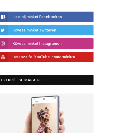
Like-olj minket Facebookon
Kövess minket Twitteren
Kövess minket Instagramon
Iratkozz fel YouTube-csatornánkra
EZEKRŐL SE MARADJ LE