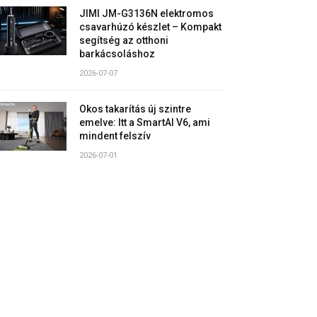
JIMI JM-G3136N elektromos
csavarhúzó készlet – Kompakt
segítség az otthoni
barkácsoláshoz
2026-07-07
Okos takarítás új szintre
emelve: Itt a SmartAI V6, ami
mindent felszív
2026-07-01