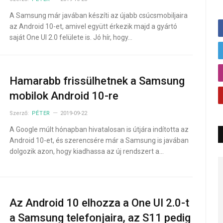
A Samsung már javában készíti az újabb csúcsmobiljaira
az Android 10-et, amivel együtt érkezik majd a gyártó
saját One UI 2.0 felülete is. Jó hír, hogy…
Hamarabb frissülhetnek a Samsung
mobilok Android 10-re
Szerző:
PÉTER
2019-09-22
A Google múlt hónapban hivatalosan is útjára indította az
Android 10-et, és szerencsére már a Samsung is javában
dolgozik azon, hogy kiadhassa az új rendszert a…
Az Android 10 elhozza a One UI 2.0-t
a Samsung telefonjaira, az S11 pedig