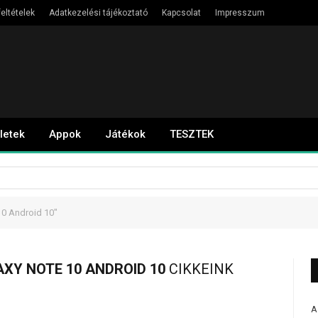
eltételek
Adatkezelési tájékoztató
Kapcsolat
Impresszum
letek
Appok
Játékok
TESZTEK
0 Android 10"
XY NOTE 10 ANDROID 10
CIKKEINK
A