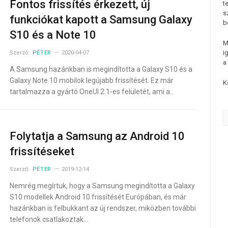
Fontos frissítés érkezett, új
t
s
funkciókat kapott a Samsung Galaxy
b
S10 és a Note 10
M
i
Szerző:
PÉTER
2020-04-07
a
A Samsung hazánkban is megindította a Galaxy S10 és a
Galaxy Note 10 mobilok legújabb frissítését. Ez már
K
tartalmazza a gyártó OneUI 2.1-es felületét, ami a…
Folytatja a Samsung az Android 10
frissítéseket
Szerző:
PÉTER
2019-12-14
Nemrég megírtuk, hogy a Samsung megindította a Galaxy
S10 modellek Android 10 frissítését Európában, és már
hazánkban is felbukkant az új rendszer, miközben további
telefonok csatlakoztak…