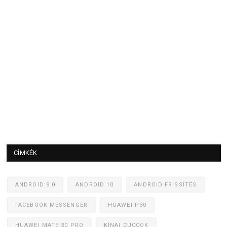
CÍMKÉK
ANDROID 9.0
ANDROID 10
ANDROID FRISSÍTÉS
FACEBOOK MESSENGER
HUAWEI P30
HUAWEI MATE 30 PRO
KÍNAI CUCCOK