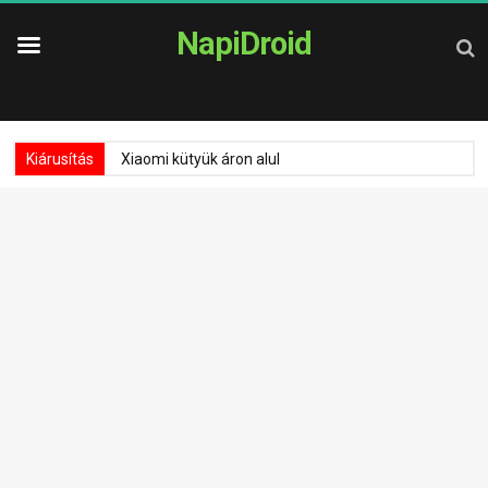
NapiDroid
Kiárusítás
Xiaomi kütyük áron alul