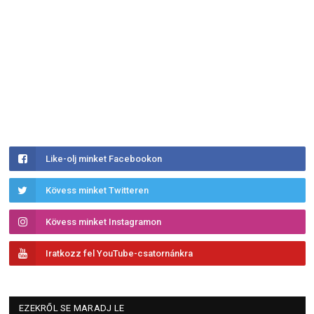
Like-olj minket Facebookon
Kövess minket Twitteren
Kövess minket Instagramon
Iratkozz fel YouTube-csatornánkra
EZEKRŐL SE MARADJ LE