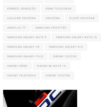
KÍNÁBÓL RENDELÉS
KÍNAI TELEFONOK
LEGJOBB OKOSÓRA
OKOSÓRA
OLCSÓ OKOSÓRA
ONEPLUS 7T
SAMSUNG FRISSÍTÉS
SAMSUNG GALAXY NOTE 9
SAMSUNG GALAXY NOTE 10
SAMSUNG GALAXY S9
SAMSUNG GALAXY S10
SAMSUNG GALAXY FOLD
XIAOMI CUCCOK
XIAOMI HÍREK
XIAOMI MI NOTE 10
XIAOMI TELEFONOK
XIAOMI TESZTEK