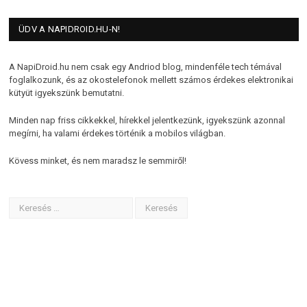
ÜDV A NAPIDROID.HU-N!
A NapiDroid.hu nem csak egy Andriod blog, mindenféle tech témával
foglalkozunk, és az okostelefonok mellett számos érdekes elektronikai
kütyüt igyekszünk bemutatni.
Minden nap friss cikkekkel, hírekkel jelentkezünk, igyekszünk azonnal
megírni, ha valami érdekes történik a mobilos világban.
Kövess minket, és nem maradsz le semmiről!