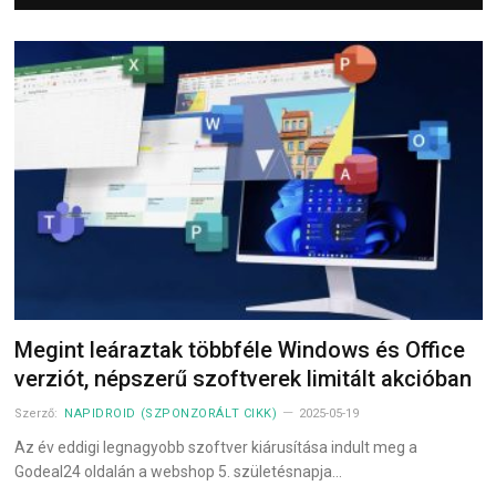
Megint leáraztak többféle Windows és Office
verziót, népszerű szoftverek limitált akcióban
Szerző:
NAPIDROID (SZPONZORÁLT CIKK)
2025-05-19
Az év eddigi legnagyobb szoftver kiárusítása indult meg a
Godeal24 oldalán a webshop 5. születésnapja…