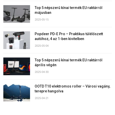
Top 5 népszerű kínai termék EU raktárról
májusban
2025-05-15
Popdeer PD-E Pro – Praktikus túlélőszett
autóhoz, 4 az 1-ben kivitelben
2025-05-04
Top 5 népszerű kínai termék EU raktárról
április végén
2025-04-30
OOTD T10 elektromos roller – Városi vagány,
terepre hangolva
2025-04-21