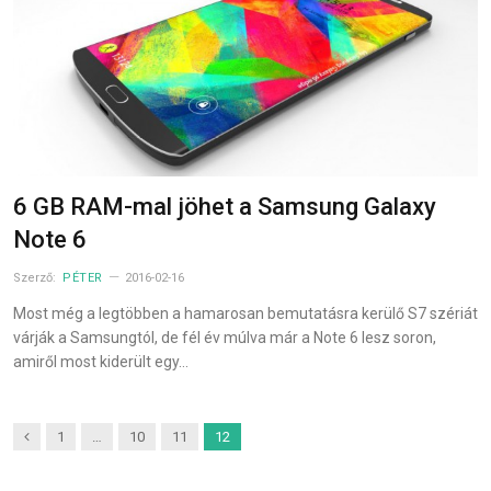
6 GB RAM-mal jöhet a Samsung Galaxy
Note 6
Szerző:
PÉTER
2016-02-16
Most még a legtöbben a hamarosan bemutatásra kerülő S7 szériát
várják a Samsungtól, de fél év múlva már a Note 6 lesz soron,
amiről most kiderült egy…
Previous
1
…
10
11
12