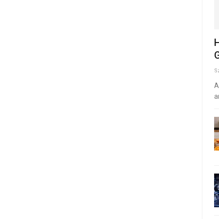
H
G
S
A
a