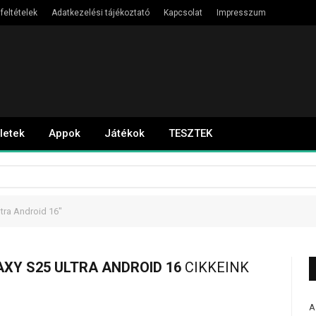
feltételek
Adatkezelési tájékoztató
Kapcsolat
Impresszum
letek
Appok
Játékok
TESZTEK
tra Android 16"
XY S25 ULTRA ANDROID 16
CIKKEINK
A