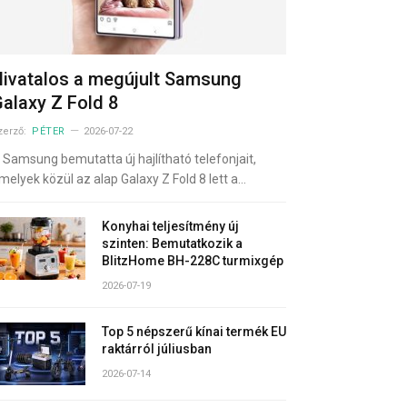
ivatalos a megújult Samsung
alaxy Z Fold 8
zerző:
PÉTER
2026-07-22
 Samsung bemutatta új hajlítható telefonjait,
melyek közül az alap Galaxy Z Fold 8 lett a…
Konyhai teljesítmény új
szinten: Bemutatkozik a
BlitzHome BH-228C turmixgép
2026-07-19
Top 5 népszerű kínai termék EU
raktárról júliusban
2026-07-14