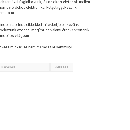
ech témával foglalkozunk, és az okostelefonok mellett
zámos érdekes elektronikai kütyüt igyekszünk
emutatni.
inden nap friss cikkekkel, hírekkel jelentkezünk,
gyekszünk azonnal megírni, ha valami érdekes történik
 mobilos világban.
övess minket, és nem maradsz le semmiről!