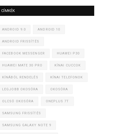
CÍMKÉK
ANDROID 9.0
ANDROID 10
ANDROID FRISSÍTÉS
FACEBOOK MESSENGER
HUAWEI P30
HUAWEI MATE 30 PRO
KÍNAI CUCCOK
KÍNÁBÓL RENDELÉS
KÍNAI TELEFONOK
LEGJOBB OKOSÓRA
OKOSÓRA
OLCSÓ OKOSÓRA
ONEPLUS 7T
SAMSUNG FRISSÍTÉS
SAMSUNG GALAXY NOTE 9