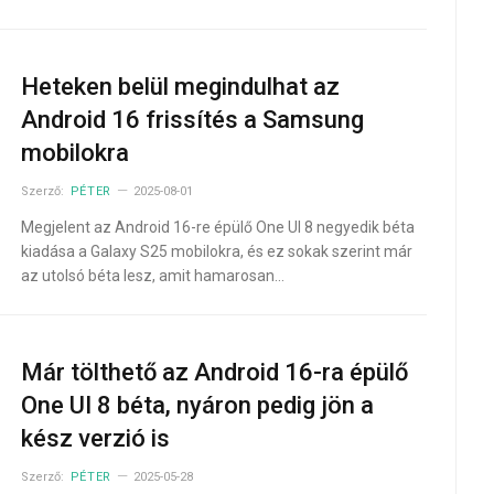
Heteken belül megindulhat az
Android 16 frissítés a Samsung
mobilokra
Szerző:
PÉTER
2025-08-01
Megjelent az Android 16-re épülő One UI 8 negyedik béta
kiadása a Galaxy S25 mobilokra, és ez sokak szerint már
az utolsó béta lesz, amit hamarosan…
Már tölthető az Android 16-ra épülő
One UI 8 béta, nyáron pedig jön a
kész verzió is
Szerző:
PÉTER
2025-05-28