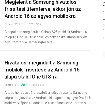
Megjelent a Samsung hivatalos
t
s
frissítési ütemterve, ekkor jön az
b
Android 16 az egyes mobilokra
M
i
Szerző:
PÉTER
2025-09-17
a
A napokban megindult a Galaxy S25 mobilok Android 16-
ra épülő One UI 8 frissítése, és nem sokkal utána ki is jött
K
egy ütemterv a Samsungtól arra…
Hivatalos: megindult a Samsung
mobilok frissítése az Android 16
alapú stabil One UI 8-ra
Szerző:
RICHÁRD
2025-09-15
A több hónapos bétatesztelési időszak után a Samsung
végre megkezdte az Android 16 alapokon nyugvó One UI 8
stabil verziójának kiadását. A frissítésnek első körben a…