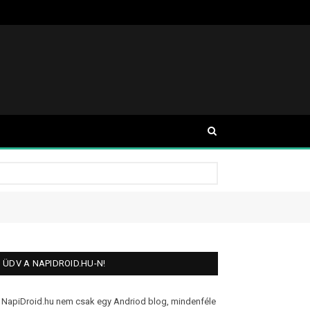
ÜDV A NAPIDROID.HU-N!
 NapiDroid.hu nem csak egy Andriod blog, mindenféle