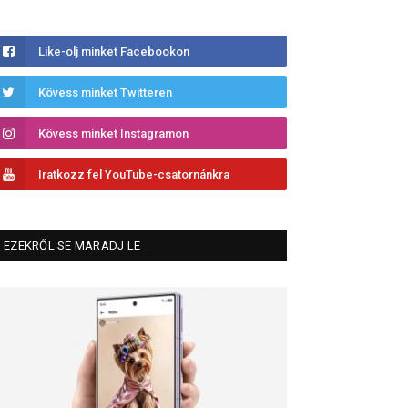
Like-olj minket Facebookon
Kövess minket Twitteren
Kövess minket Instagramon
Iratkozz fel YouTube-csatornánkra
EZEKRŐL SE MARADJ LE