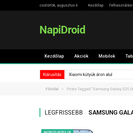
csütörtök, augusztus 6
Kezdőlap
Felhasználási 
NapiDroid
Kezdőlap
Akciók
Mobilok
Tab
Kiárusítás
Xiaomi kütyük áron alul
»
Főoldal
Posts Tagged "Samsung Galaxy S25 Ul
LEGFRISSEBB
SAMSUNG GALA
ANDROID MOBILOK