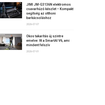
JIMI JM-G3136N elektromos
csavarhúzó készlet – Kompakt
segítség az otthoni
barkácsoláshoz
2026-07-07
Okos takarítás új szintre
emelve: Itt a SmartAI V6, ami
mindent felszív
2026-07-01