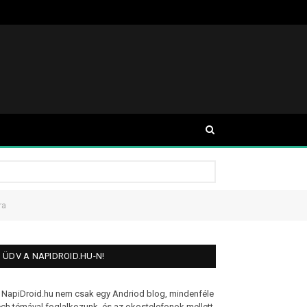
ra
ÜDV A NAPIDROID.HU-N!
 NapiDroid.hu nem csak egy Andriod blog, mindenféle
ech témával foglalkozunk, és az okostelefonok mellett