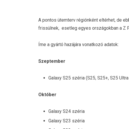
A pontos ütemterv régiónként eltérhet, de e
frissülnek, esetleg egyes országokban a Z Fol
Íme a gyártó hazájára vonatkozó adatok:
Szeptember
Galaxy S25 széria (S25, S25+, S25 Ultr
Október
Galaxy S24 széria
Galaxy S23 széria