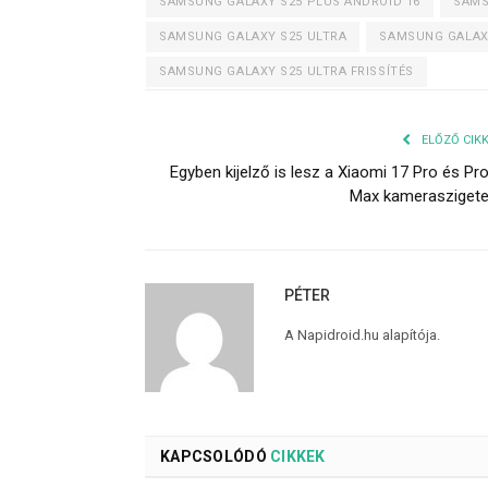
SAMSUNG GALAXY S25 PLUS ANDROID 16
SAMS
SAMSUNG GALAXY S25 ULTRA
SAMSUNG GALAXY
SAMSUNG GALAXY S25 ULTRA FRISSÍTÉS
ELŐZŐ CIK
Egyben kijelző is lesz a Xiaomi 17 Pro és Pr
Max kamerasziget
PÉTER
A Napidroid.hu alapítója.
KAPCSOLÓDÓ
CIKKEK