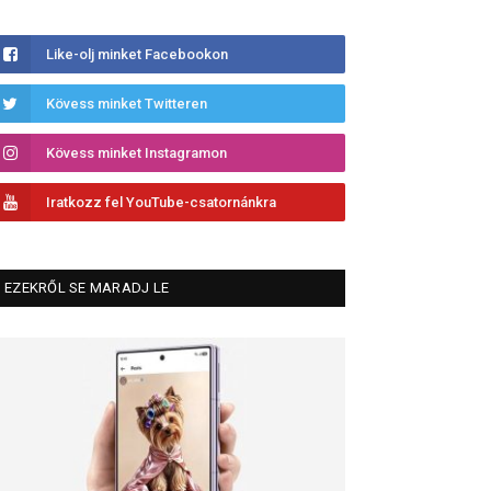
Like-olj minket Facebookon
Kövess minket Twitteren
Kövess minket Instagramon
Iratkozz fel YouTube-csatornánkra
EZEKRŐL SE MARADJ LE