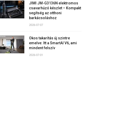
JIMI JM-G3136N elektromos
csavarhúzó készlet – Kompakt
segítség az otthoni
barkácsoláshoz
2026-07-07
Okos takarítás új szintre
emelve: Itt a SmartAI V6, ami
mindent felszív
2026-07-01