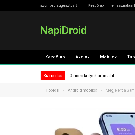
szombat, augusztus 8
Kezdőlap
Felhasználási f
NapiDroid
Kezdőlap
Akciók
Mobilok
Tab
Kiárusítás
Xiaomi kütyük áron alul
»
»
Főoldal
Android mobilok
Megjelent a Sams