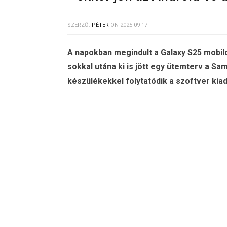
SZERZŐ:
PÉTER
ON
2025-09-17
A napokban megindult a Galaxy S25 mobilo
sokkal utána ki is jött egy ütemterv a S
készülékekkel folytatódik a szoftver kia