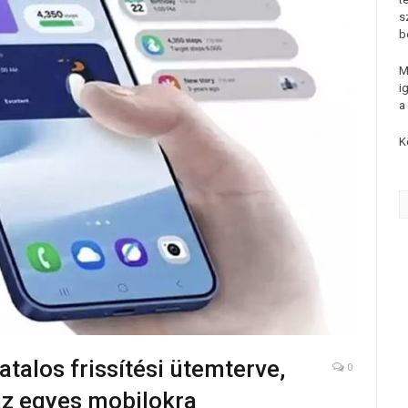
s
b
M
i
a
K
talos frissítési ütemterve,
0
az egyes mobilokra