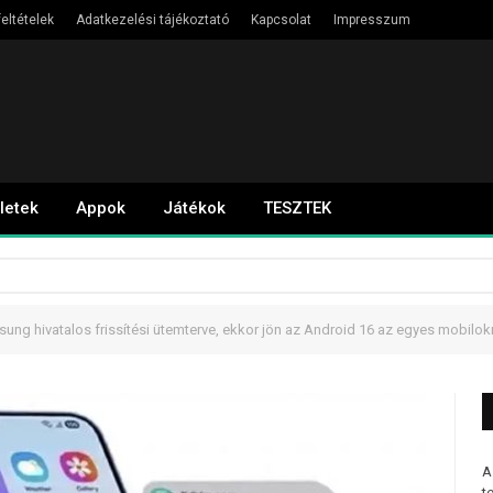
eltételek
Adatkezelési tájékoztató
Kapcsolat
Impresszum
letek
Appok
Játékok
TESZTEK
ung hivatalos frissítési ütemterve, ekkor jön az Android 16 az egyes mobilok
A
t