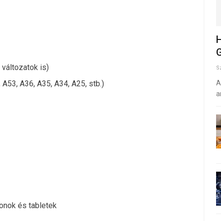
H
G
változatok is)
S
 A53, A36, A35, A34, A25, stb.)
A
a
onok és tabletek