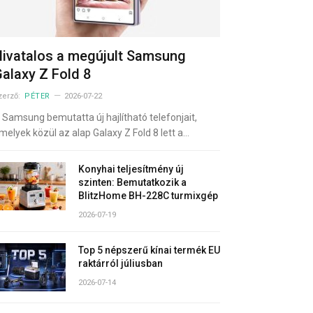
ivatalos a megújult Samsung
alaxy Z Fold 8
zerző:
PÉTER
2026-07-22
 Samsung bemutatta új hajlítható telefonjait,
melyek közül az alap Galaxy Z Fold 8 lett a…
Konyhai teljesítmény új
szinten: Bemutatkozik a
BlitzHome BH-228C turmixgép
2026-07-19
Top 5 népszerű kínai termék EU
raktárról júliusban
2026-07-14