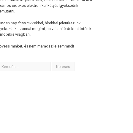
zámos érdekes elektronikai kütyüt igyekszünk
emutatni.
inden nap friss cikkekkel, hírekkel jelentkezünk,
gyekszünk azonnal megírni, ha valami érdekes történik
 mobilos világban.
övess minket, és nem maradsz le semmiről!