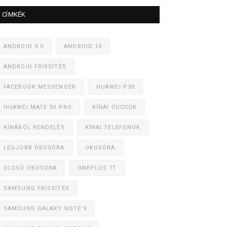
CÍMKÉK
ANDROID 9.0
ANDROID 10
ANDROID FRISSÍTÉS
FACEBOOK MESSENGER
HUAWEI P30
HUAWEI MATE 30 PRO
KÍNAI CUCCOK
KÍNÁBÓL RENDELÉS
KÍNAI TELEFONOK
LEGJOBB OKOSÓRA
OKOSÓRA
OLCSÓ OKOSÓRA
ONEPLUS 7T
SAMSUNG FRISSÍTÉS
SAMSUNG GALAXY NOTE 9