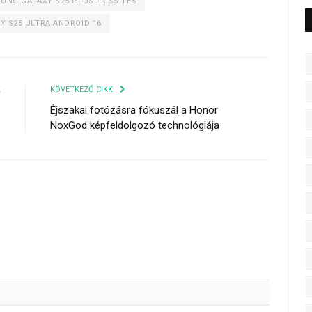
UNG GALAXY S25 PLUS FRISSÍTÉS
 S25 ULTRA ANDROID 16
K
KÖVETKEZŐ CIKK
o
Éjszakai fotózásra fókuszál a Honor
e
NoxGod képfeldolgozó technológiája