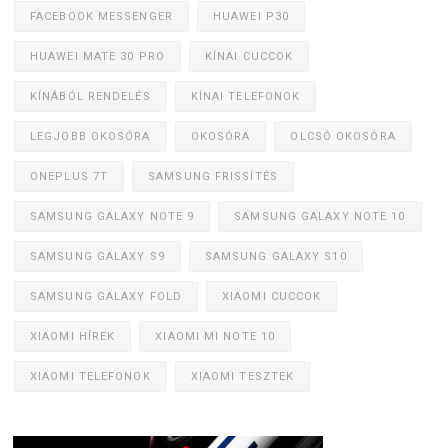
FACEBOOK MESSENGER
HUAWEI P30
HUAWEI MATE 30 PRO
KÍNAI CUCCOK
KÍNÁBÓL RENDELÉS
KÍNAI TELEFONOK
LEGJOBB OKOSÓRA
OKOSÓRA
OLCSÓ OKOSÓRA
ONEPLUS 7T
SAMSUNG FRISSÍTÉS
SAMSUNG GALAXY NOTE 9
SAMSUNG GALAXY NOTE 10
SAMSUNG GALAXY S9
SAMSUNG GALAXY S10
SAMSUNG GALAXY FOLD
XIAOMI CUCCOK
XIAOMI HÍREK
XIAOMI MI NOTE 10
XIAOMI TELEFONOK
XIAOMI TESZTEK