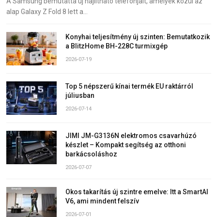
A Samsung bemutatta új hajlítható telefonjait, amelyek közül az
alap Galaxy Z Fold 8 lett a…
Konyhai teljesítmény új szinten: Bemutatkozik
a BlitzHome BH-228C turmixgép
2026-07-19
Top 5 népszerű kínai termék EU raktárról
júliusban
2026-07-14
JIMI JM-G3136N elektromos csavarhúzó
készlet – Kompakt segítség az otthoni
barkácsoláshoz
2026-07-07
Okos takarítás új szintre emelve: Itt a SmartAI
V6, ami mindent felszív
2026-07-01