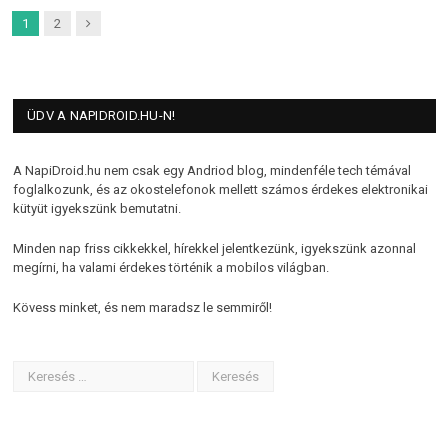
Next
1
2
ÜDV A NAPIDROID.HU-N!
A NapiDroid.hu nem csak egy Andriod blog, mindenféle tech témával
foglalkozunk, és az okostelefonok mellett számos érdekes elektronikai
kütyüt igyekszünk bemutatni.
Minden nap friss cikkekkel, hírekkel jelentkezünk, igyekszünk azonnal
megírni, ha valami érdekes történik a mobilos világban.
Kövess minket, és nem maradsz le semmiről!